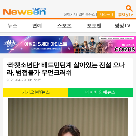
전체기사
|
많이본뉴스
|
사진구매
뉴스
연예
스포츠
포토엔
영상TV
‘라켓소년단’ 배드민턴계 살아있는 전설 오나
라, 범접불가 우먼크러쉬
2021-04-29 09:15:35
카카오 MY뉴스
네이버 연예뉴스