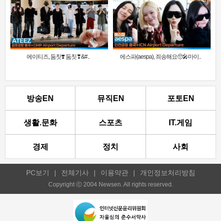
에이티즈, 둠칫❣️ 둠칫❣&#..
에스파(aespa), 죄송해요🥺🎤마이..
방송EN
뮤직EN
포토EN
생활.문화
스포츠
IT.게임
경제
정치
사회
PC보기
|
전체기사
|
이용약관
|
개인정보처리방침
Copyright ⓒ 2004 Newsen. All rights reserved.