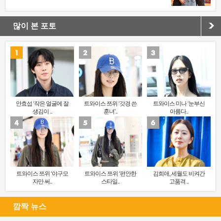
많이 본 포토
안효섭 ‘작은 얼굴에 잘
트와이스 쯔위 ‘갓경 쓴
트와이스 미나 ‘눈부신
생김이 ..
훈녀’..
아름다..
트와이스 쯔위 ‘야구모
트와이스 쯔위 ‘편안한
김희애, 세월도 비켜간
자만 써..
스타일..
고품격 ..
깜짝 뉴스