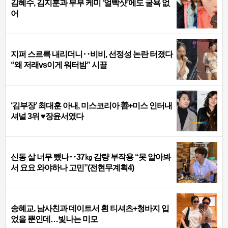
김혜수, 김지훈과 부부 케미 ‘얼빡샷’에도 굴욕 없
어
지퍼 스르륵 내리더니‥비비, 선정성 논란 터졌다
“왜 저래vs이게 워터밤” 시끌
‘김부장’ 최대훈 아내, 미스코리아 善+미스 인터내
셔널 3위 ♥장윤서였다
신동 살 너무 뺐나‥37㎏ 감량 부작용 “못 알아봐
서 요요 와야하나 고민”(전현무계획4)
송혜교, 남사친과 데이트서 흰 티셔츠+청바지 입
었을 뿐인데…빛나는 미모