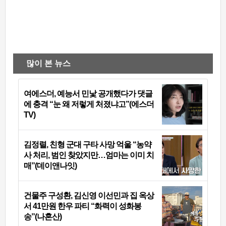
많이 본 뉴스
여에스더, 예능서 민낯 공개했다가 댓글
에 충격 “눈 왜 저렇게 처졌냐고”(에스더
TV)
김정렬, 친형 군대 구타 사망 억울 “농약
사 처리, 범인 찾았지만…엄마는 이미 치
매”(데이앤나잇)
건물주 구성환, 김신영 이선민과 집 옥상
서 41만원 한우 파티 “화력이 성화봉
송”(나혼산)