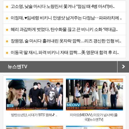
고소영, 낮술 마시다 노량진서 쫓겨나 “점심 때 4병 마셔”(바..
이정재, ♥임세령 비키니 인생샷 남겨주는 다정남‥파파라치에 ..
혜리 과감하게 벗었다, 탄수화물 끊고 끈 비니키 소화 ‘역대급..
장원영, 술 마시다 흘러내린 옷자락 깜짝…리즈 갱신한 인형 비..
이동국 딸 재시, 파격 비키니 자태 깜짝…美 명문대 합격 후 리..
뉴스엔TV
방탄소년단, 시대가 ‘BTS’ 원해🎵 ..
미야오(MEOVV), 미모가 넘사벽 (출
국)[뉴스엔TV]