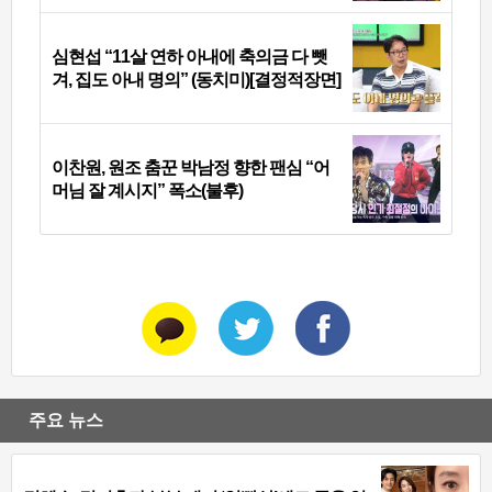
심현섭 “11살 연하 아내에 축의금 다 뺏
겨, 집도 아내 명의” (동치미)[결정적장면]
이찬원, 원조 춤꾼 박남정 향한 팬심 “어
머님 잘 계시지” 폭소(불후)
주요 뉴스