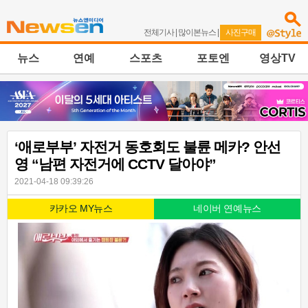
전체기사
|
많이본뉴스
|
사진구매
뉴스
연예
스포츠
포토엔
영상TV
‘애로부부’ 자전거 동호회도 불륜 메카? 안선
영 “남편 자전거에 CCTV 달아야”
2021-04-18 09:39:26
카카오 MY뉴스
네이버 연예뉴스