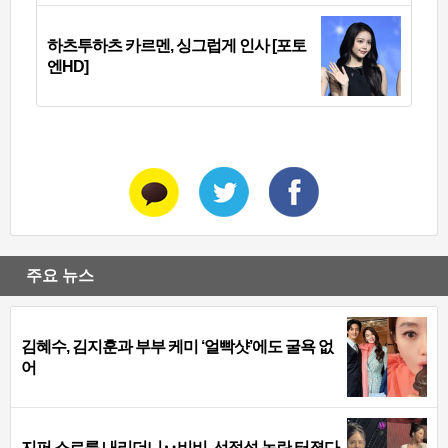
하츠투하츠 카르멘, 싱그럽게 인사 [포토
엔HD]
주요 뉴스
김혜수, 김지훈과 부부 케미 ‘얼빡샷’에도 굴욕 없
어
지퍼 스르륵 내리더니‥비비, 선정성 논란 터졌다