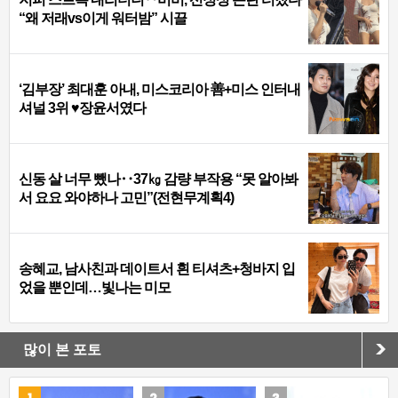
“왜 저래vs이게 워터밤” 시끌
‘김부장’ 최대훈 아내, 미스코리아 善+미스 인터내
셔널 3위 ♥장윤서였다
신동 살 너무 뺐나‥37㎏ 감량 부작용 “못 알아봐
서 요요 와야하나 고민”(전현무계획4)
송혜교, 남사친과 데이트서 흰 티셔츠+청바지 입
었을 뿐인데…빛나는 미모
많이 본 포토