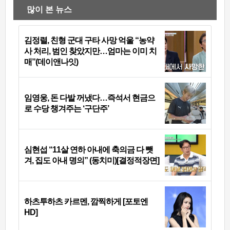
많이 본 뉴스
김정렬, 친형 군대 구타 사망 억울 “농약
사 처리, 범인 찾았지만…엄마는 이미 치
매”(데이앤나잇)
임영웅, 돈 다발 꺼냈다…즉석서 현금으
로 수당 챙겨주는 ‘구단주’
심현섭 “11살 연하 아내에 축의금 다 뺏
겨, 집도 아내 명의” (동치미)[결정적장면]
하츠투하츠 카르멘, 깜찍하게 [포토엔
HD]