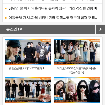
장원영, 술 마시다 흘러내린 옷자락 깜짝…리즈 갱신한 인형 비..
이동국 딸 재시, 파격 비키니 자태 깜짝…美 명문대 합격 후 리..
뉴스엔TV
방탄소년단, 시대가 ‘BTS’ 원해🎵 ..
미야오(MEOVV), 미모가 넘사벽 (출
국)[뉴스엔TV]