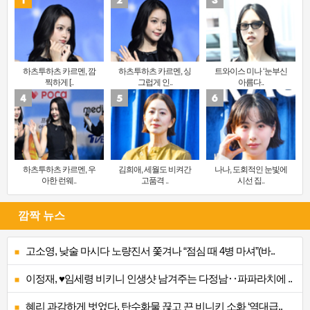
하츠투하츠 카르멘, 깜
하츠투하츠 카르멘, 싱
트와이스 미나 ‘눈부신
찍하게 [..
그럽게 인..
아름다..
하츠투하츠 카르멘, 우
김희애, 세월도 비켜간
나나, 도회적인 눈빛에
아한 런웨..
고품격 ..
시선 집..
깜짝 뉴스
고소영, 낮술 마시다 노량진서 쫓겨나 “점심 때 4병 마셔”(바..
이정재, ♥임세령 비키니 인생샷 남겨주는 다정남‥파파라치에 ..
혜리 과감하게 벗었다, 탄수화물 끊고 끈 비니키 소화 ‘역대급..