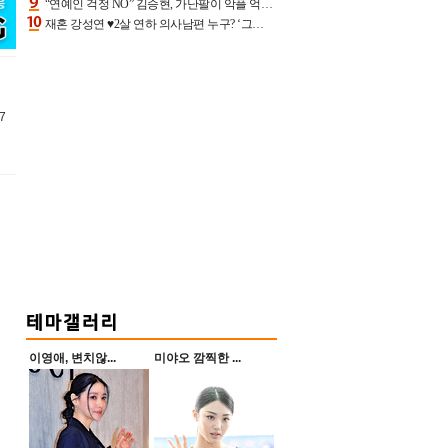
“연예인 걱정 NO” 김승현, 가난팔이 악플 억울할만‥아내+딸과 日 여행
재혼 강성연 ♥2살 연하 의사남편 누구? ‘그알’ 자문의에 훈남 비주얼 초엘리트 스펙 [종합]
7
이영애, 변치않...
미야오 깜찍한 ...
이