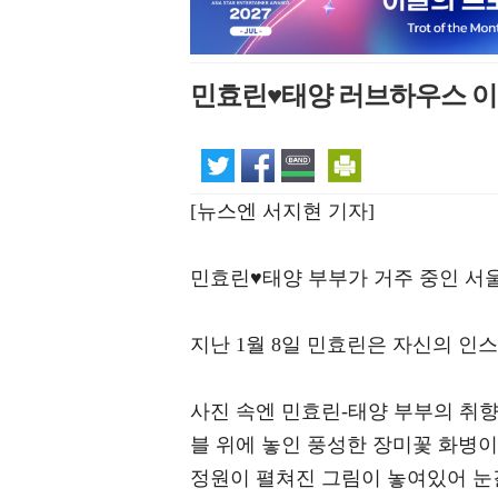
민효린♥태양 러브하우스 이랬
[뉴스엔 서지현 기자]
민효린♥태양 부부가 거주 중인 서
지난 1월 8일 민효린은 자신의 인
사진 속엔 민효린-태양 부부의 취
블 위에 놓인 풍성한 장미꽃 화병이
정원이 펼쳐진 그림이 놓여있어 눈