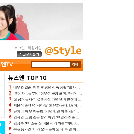
로그인
|
회원가입
배우 최일순, 이혼 후 20년 산속 생활 “딸 내가 버렸다고 원망‥맘 아파”(특종)[어제TV]
‘혼외자→유부남’ 정우성 근황 포착, 수식억 해킹 피해 후배 만났다 “존경하는”
집 공개 유재석, 결혼사진 라면 냄비 받침대 되고 분노‥가족사진도 피해(놀뭐)[어제TV]
백윤식 손녀+정시아 딸 첫 유화 공개, LA 아트쇼→서울국제조각페스타 작가다운 수준급 실력
유혜리, 배우 이근희과 1년 반만 이혼 왜? “식칼 꽂고 의자 던져” 충격 폭로(특종)[어제TV]
임지연, 그림 같은 발리 배경? 뼈말라 청순 비키니 핏에 상대 안 되네
김성수, ♥박소윤 집 이불 폐기 처분 “어떤 X이랑 썼을지 몰라” 질투(신랑수업2)[어제TV]
44kg 송가인 “비가 오나 눈이 오나” 매일 이 운동, 허벅지 근육량 상승+체지방 감소