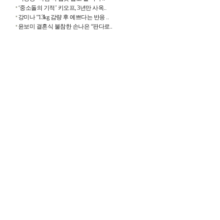
‘중소돌의 기적’ 키오프, 3년만 사옥..
강미나 “13kg 감량 후 예쁘다는 반응 ..
윤보미 결혼식 불참한 손나은 “판다로..