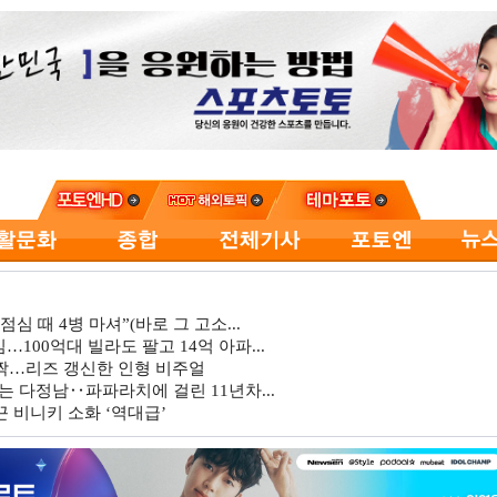
심 때 4병 마셔”(바로 그 고소...
…100억대 빌라도 팔고 14억 아파...
깜짝…리즈 갱신한 인형 비주얼
는 다정남‥파파라치에 걸린 11년차...
 비니키 소화 ‘역대급’