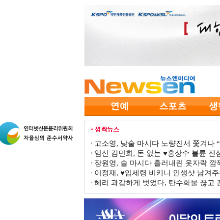
고소영, 낮술 마시다 노량진서 쫓겨나 “점
임신 김민희, 돈 없는 ♥홍상수 불륜 진심
장원영, 술 마시다 흘러내린 옷자락 
이정재, ♥임세령 비키니 인생샷 남겨주
혜리 과감하게 벗었다, 탄수화물 끊고 끈