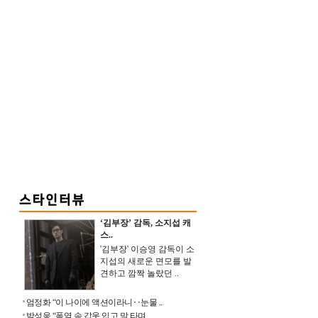
‘김부장’ 감독, 소지섭 캐
스..
'김부장' 이승영 감독이 소
지섭의 새로운 면모를 발
견하고 깜짝 놀랐던 ..
엄정화 “이 나이에 액션이라니‥눈물 ..
박성웅 “폭염 속 갑옷 입고 말 타며 ..