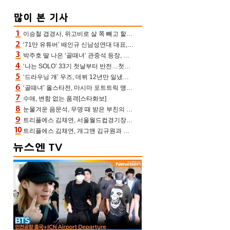
이승철 겹경사, 위고비로 살 쪽 빼고 할아버지 된다‥마음으로 낳은 딸 임신 자랑(유퀴즈)
‘71만 유튜버’ 배인규 신남성연대 대표, 오늘(5일) 숨진 채 발견…향년 36세
박주호 딸 나은 ‘골때녀’ 관중석 등장, 김민재 복제인간 보고 혼란 [결정적장면]
‘나는 SOLO’ 33기 첫날부터 반전…첫인상 0표 영호, 호감남 급부상
‘드라우닝 걔’ 우즈, 데뷔 12년만 일냈다…체조경기장 입성 확정
‘골때녀’ 올스타전, 마시마 포트트릭 맹추격전 5:4 골 잔치 ‘짜릿’ [어제TV]
수애, 변함 없는 품격[스타화보]
눈물겨운 음문석, 무명 때 받은 부친의 전재산→폐암 父 세상 떠나기 전 여행(유퀴즈)[어제TV]
트리플에스 김채연, 서울월드컵경기장에 뜬 맨시티 여신 [포토엔HD]
트리플에스 김채연, 개그맨 김규원과 함께 프리뷰쇼 진행 [포토엔HD]