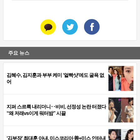
주요 뉴스
김혜수, 김지훈과 부부 케미 ‘얼빡샷’에도 굴욕 없
어
지퍼 스르륵 내리더니‥비비, 선정성 논란 터졌다
“왜 저래vs이게 워터밤” 시끌
‘김부장’ 최대훈 아내, 미스코리아 善+미스 인터내