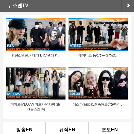
뉴스엔TV
방탄소년단, 시대가 ‘BTS’ 원해🎵 ..
에이티즈, 둠칫❣️ 둠칫❣&#..
미야오(MEOVV), 미모가 넘사벽 (출
에스파(aespa), 죄송해요🥺🎤마이..
국)[뉴스엔TV]
방송EN
뮤직EN
포토EN