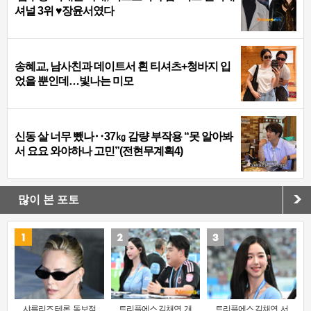
셔널 3위 ♥장윤서였다
송혜교, 남사친과 데이트서 흰 티셔츠+청바지 입
었을 뿐인데…빛나는 미모
신동 살 너무 뺐나‥37㎏ 감량 부작용 “못 알아봐
서 요요 와야하나 고민”(전현무계획4)
많이 본 포토
샤를리즈 테론, 독보적
트리플에스 김채연, 개
트리플에스 김채연, 서