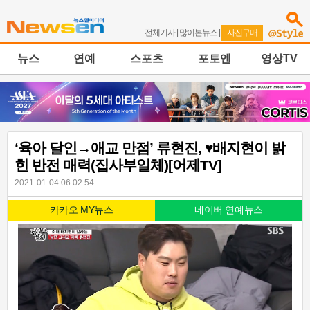
전체기사
|
많이본뉴스
|
사진구매
뉴스
연예
스포츠
포토엔
영상TV
‘육아 달인→애교 만점’ 류현진, ♥배지현이 밝
힌 반전 매력(집사부일체)[어제TV]
2021-01-04 06:02:54
카카오 MY뉴스
네이버 연예뉴스