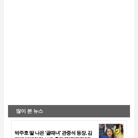
많이 본 뉴스
박주호 딸 나은 ‘골때녀’ 관중석 등장, 김