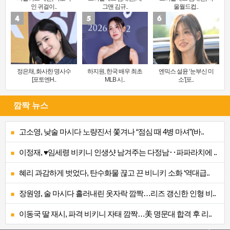
인 귀걸이..
그맨 김규..
울월드컵..
정은채, 화사한 명사수
하지원, 한국 배우 최초
엔믹스 설윤 ‘눈부신 미
[포토엔H..
MLB 시..
소’[포..
깜짝 뉴스
고소영, 낮술 마시다 노량진서 쫓겨나 “점심 때 4병 마셔”(바..
이정재, ♥임세령 비키니 인생샷 남겨주는 다정남‥파파라치에 ..
혜리 과감하게 벗었다, 탄수화물 끊고 끈 비니키 소화 ‘역대급..
장원영, 술 마시다 흘러내린 옷자락 깜짝…리즈 갱신한 인형 비..
이동국 딸 재시, 파격 비키니 자태 깜짝…美 명문대 합격 후 리..