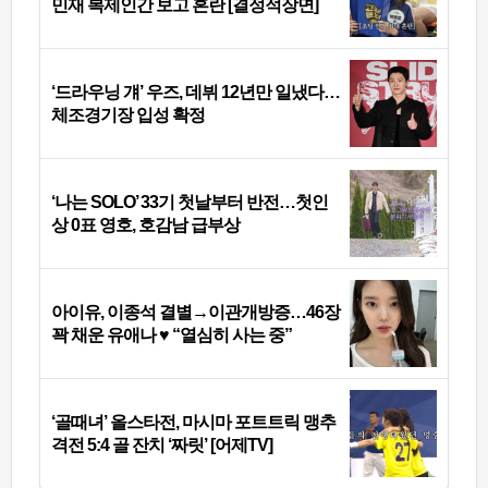
민재 복제인간 보고 혼란 [결정적장면]
‘드라우닝 걔’ 우즈, 데뷔 12년만 일냈다…
체조경기장 입성 확정
‘나는 SOLO’ 33기 첫날부터 반전…첫인
상 0표 영호, 호감남 급부상
아이유, 이종석 결별→이관개방증…46장
꽉 채운 유애나 ♥ “열심히 사는 중”
‘골때녀’ 올스타전, 마시마 포트트릭 맹추
격전 5:4 골 잔치 ‘짜릿’ [어제TV]