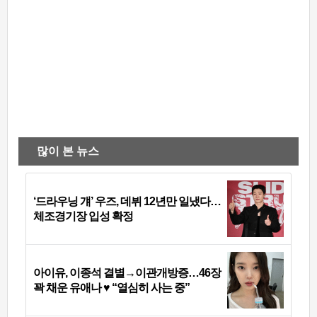
많이 본 뉴스
‘드라우닝 걔’ 우즈, 데뷔 12년만 일냈다…
체조경기장 입성 확정
아이유, 이종석 결별→이관개방증…46장
꽉 채운 유애나 ♥ “열심히 사는 중”