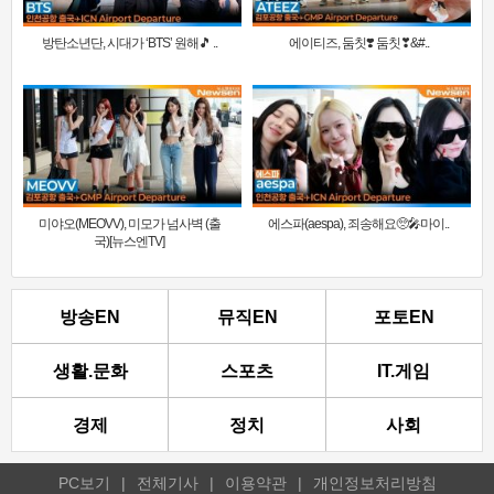
방탄소년단, 시대가 ‘BTS’ 원해🎵 ..
에이티즈, 둠칫❣️ 둠칫❣&#..
미야오(MEOVV), 미모가 넘사벽 (출
에스파(aespa), 죄송해요🥺🎤마이..
국)[뉴스엔TV]
방송EN
뮤직EN
포토EN
생활.문화
스포츠
IT.게임
경제
정치
사회
PC보기
|
전체기사
|
이용약관
|
개인정보처리방침