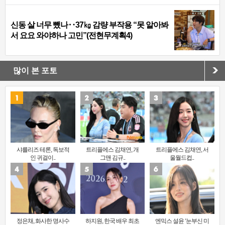
신동 살 너무 뺐나‥37㎏ 감량 부작용 “못 알아봐
서 요요 와야하나 고민”(전현무계획4)
많이 본 포토
샤를리즈 테론, 독보적
트리플에스 김채연, 개
트리플에스 김채연, 서
인 귀걸이..
그맨 김규..
울월드컵..
정은채, 화사한 명사수
하지원, 한국 배우 최초
엔믹스 설윤 ‘눈부신 미