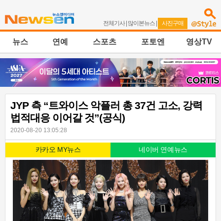
전체기사
|
많이본뉴스
|
사진구매
뉴스
연예
스포츠
포토엔
영상TV
JYP 측 “트와이스 악플러 총 37건 고소, 강력
법적대응 이어갈 것”(공식)
2020-08-20 13:05:28
카카오 MY뉴스
네이버 연예뉴스