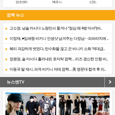
[포토엔H..
MLB 시..
소’[포..
깜짝 뉴스
고소영, 낮술 마시다 노량진서 쫓겨나 “점심 때 4병 마셔”(바..
이정재, ♥임세령 비키니 인생샷 남겨주는 다정남‥파파라치에 ..
혜리 과감하게 벗었다, 탄수화물 끊고 끈 비니키 소화 ‘역대급..
장원영, 술 마시다 흘러내린 옷자락 깜짝…리즈 갱신한 인형 비..
이동국 딸 재시, 파격 비키니 자태 깜짝…美 명문대 합격 후 리..
뉴스엔TV