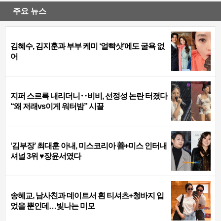
주요 뉴스
김혜수, 김지훈과 부부 케미 ‘얼빡샷’에도 굴욕 없
어
지퍼 스르륵 내리더니‥비비, 선정성 논란 터졌다
“왜 저래vs이게 워터밤” 시끌
‘김부장’ 최대훈 아내, 미스코리아 善+미스 인터내
셔널 3위 ♥장윤서였다
송혜교, 남사친과 데이트서 흰 티셔츠+청바지 입
었을 뿐인데…빛나는 미모