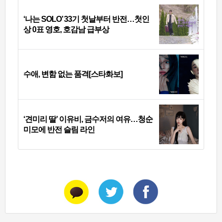
‘나는 SOLO’ 33기 첫날부터 반전…첫인
상 0표 영호, 호감남 급부상
수애, 변함 없는 품격[스타화보]
‘견미리 딸’ 이유비, 금수저의 여유…청순
미모에 반전 슬림 라인