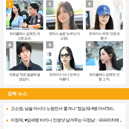
트리플에스 김채연, 개
엔믹스 설윤 ‘눈부신 미
트와이스 쯔위 ‘갓경 쓴
그맨 김규..
소’[포..
훈녀’..
안효섭 ‘작은 얼굴에 잘
트와이스 미나 ‘눈부신
트리플에스 김채연, 인
생김이 ..
아름다..
형 그 자..
깜짝 뉴스
고소영, 낮술 마시다 노량진서 쫓겨나 “점심 때 4병 마셔”(바..
이정재, ♥임세령 비키니 인생샷 남겨주는 다정남‥파파라치에 ..