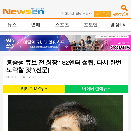
전체기사
|
많이본뉴스
|
사진구매
뉴스
연예
스포츠
포토엔
영상TV
홍승성 큐브 전 회장 “S2엔터 설립, 다시 한번
도약할 것”(전문)
2020-08-14 16:57:08
카카오 MY뉴스
네이버 연예뉴스