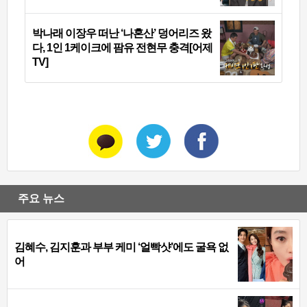
박나래 이장우 떠난 ‘나혼산’ 덩어리즈 왔
다, 1인 1케이크에 팜유 전현무 충격[어제
TV]
주요 뉴스
김혜수, 김지훈과 부부 케미 ‘얼빡샷’에도 굴욕 없
어