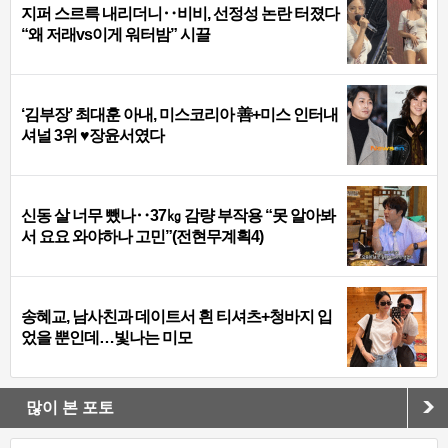
지퍼 스르륵 내리더니‥비비, 선정성 논란 터졌다
“왜 저래vs이게 워터밤” 시끌
‘김부장’ 최대훈 아내, 미스코리아 善+미스 인터내
셔널 3위 ♥장윤서였다
신동 살 너무 뺐나‥37㎏ 감량 부작용 “못 알아봐
서 요요 와야하나 고민”(전현무계획4)
송혜교, 남사친과 데이트서 흰 티셔츠+청바지 입
었을 뿐인데…빛나는 미모
많이 본 포토