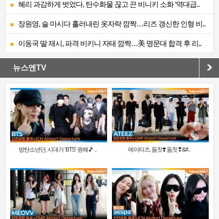
혜리 과감하게 벗었다, 탄수화물 끊고 끈 비니키 소화 ‘역대급..
장원영, 술 마시다 흘러내린 옷자락 깜짝…리즈 갱신한 인형 비..
이동국 딸 재시, 파격 비키니 자태 깜짝…美 명문대 합격 후 리..
뉴스엔TV
방탄소년단, 시대가 ‘BTS’ 원해🎵 ..
에이티즈, 둠칫❣️ 둠칫❣&#..