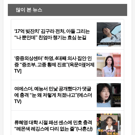
많이 본 뉴스
‘17억 빚잔치’ 김구라 전처, 아들 그리는
“나 뿐인데” 친엄마 챙기는 효심 눈길
‘중증외상센터’ 하영, 4대째 의사 집안 인
증 “증조부, 고종 황제 진료”(옥문아)[어제
TV]
여에스더, 예능서 민낯 공개했다가 댓글
에 충격 “눈 왜 저렇게 처졌냐고”(에스더
TV)
류혜영 대학 시절 패션 센스에 민호 충격
“레몬색 레깅스에 다리 없는 줄”(나혼산)