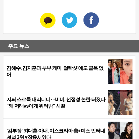
주요 뉴스
김혜수, 김지훈과 부부 케미 ‘얼빡샷’에도 굴욕 없
어
지퍼 스르륵 내리더니‥비비, 선정성 논란 터졌다
“왜 저래vs이게 워터밤” 시끌
‘김부장’ 최대훈 아내, 미스코리아 善+미스 인터내
셔널 3위 ♥장윤서였다