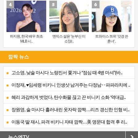
하지원, 한국 배우 최초
엔믹스 설윤 ‘눈부신 미
트와이스 쯔위 ‘갓경 쓴
MLB 시..
소’[포..
훈녀’..
깜짝 뉴스
고소영, 낮술 마시다 노량진서 쫓겨나 “점심 때 4병 마셔”(바..
이정재, ♥임세령 비키니 인생샷 남겨주는 다정남‥파파라치에 ..
혜리 과감하게 벗었다, 탄수화물 끊고 끈 비니키 소화 ‘역대급..
장원영, 술 마시다 흘러내린 옷자락 깜짝…리즈 갱신한 인형 비..
이동국 딸 재시, 파격 비키니 자태 깜짝…美 명문대 합격 후 리..
뉴스엔TV