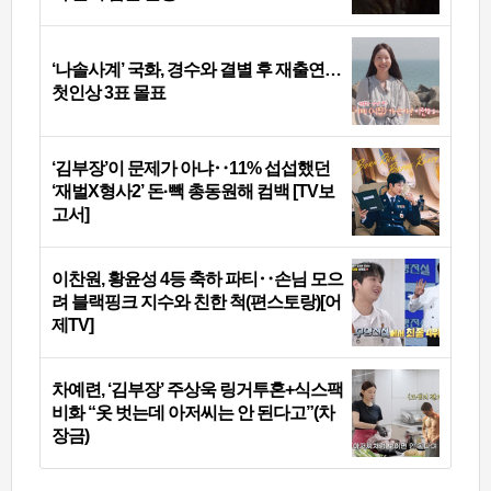
‘나솔사계’ 국화, 경수와 결별 후 재출연…
첫인상 3표 몰표
‘김부장’이 문제가 아냐‥11% 섭섭했던
‘재벌X형사2’ 돈·빽 총동원해 컴백 [TV보
고서]
이찬원, 황윤성 4등 축하 파티‥손님 모으
려 블랙핑크 지수와 친한 척(편스토랑)[어
제TV]
차예련, ‘김부장’ 주상욱 링거투혼+식스팩
비화 “옷 벗는데 아저씨는 안 된다고”(차
장금)