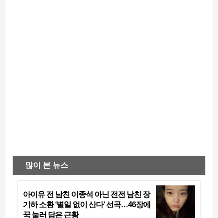
많이 본 뉴스
아이유 전 남친 이종석 아닌 전전 남친 장
기하 소환 ‘별일 없이 산다’ 선곡…46장에
꾹 눌러 담은 근황