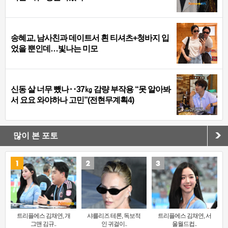
송혜교, 남사친과 데이트서 흰 티셔츠+청바지 입
었을 뿐인데…빛나는 미모
신동 살 너무 뺐나‥37㎏ 감량 부작용 “못 알아봐
서 요요 와야하나 고민”(전현무계획4)
많이 본 포토
트리플에스 김채연, 개
샤를리즈 테론, 독보적
트리플에스 김채연, 서
그맨 김규..
인 귀걸이..
울월드컵..