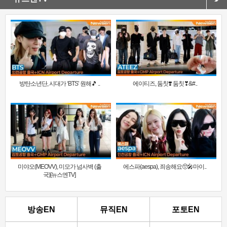
방탄소년단, 시대가 ‘BTS’ 원해🎵 ..
에이티즈, 둠칫❣️ 둠칫❣&#..
미야오(MEOVV), 미모가 넘사벽 (출
에스파(aespa), 죄송해요🥺🎤마이..
국)[뉴스엔TV]
방송EN
뮤직EN
포토EN