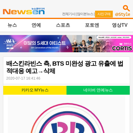
전체기사
|
많이본뉴스
|
사진구매
뉴스
연예
스포츠
포토엔
영상TV
배스킨라빈스 측, BTS 미완성 광고 유출에 법
적대응 예고→삭제
2020-07-17 16:41:46
카카오 MY뉴스
네이버 연예뉴스