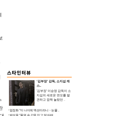
세
보
,
텐
‘김부장’ 감독, 소지섭 캐
스..
'김부장' 이승영 감독이 소
지섭의 새로운 면모를 발
수
견하고 깜짝 놀랐던 ..
란
엄정화 “이 나이에 액션이라니‥눈물 ..
 대
박성웅 “폭염 속 갑옷 입고 말 타며 ..