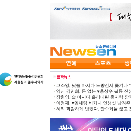
고소영, 낮술 마시다 노량진서 쫓겨나 “점
임신 김민희, 돈 없는 ♥홍상수 불륜 진심
장원영, 술 마시다 흘러내린 옷자락 
이정재, ♥임세령 비키니 인생샷 남겨주
혜리 과감하게 벗었다, 탄수화물 끊고 끈