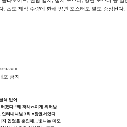
덤 폴라로이드, 랜덤 엽서, 접지 포스터, 양면 포스터 등 알
. 초도 제작 수량에 한해 양면 포스터도 별도 증정된다.
en.com
재배포 금지
 굴욕 없어
졌다 “왜 저래vs이게 워터밤...
스 인터내셔널 3위 ♥장윤서였다
바지 입었을 뿐인데…빛나는 미모