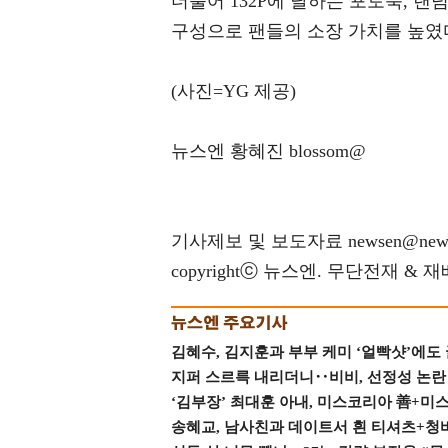
더불어 132P에 달하는 포토북, 랜
구성으로 팬들의 소장 가치를 높였다
(사진=YG 제공)
뉴스엔 황혜진 blossom@
기사제보 및 보도자료 newsen@news
copyrightⓒ 뉴스엔. 무단전재 & 
김혜수, 김지훈과 부부 케미 ‘얼빡샷’에도
지퍼 스르륵 내리더니‥비비, 선정성 논란 터
‘김부장’ 최대훈 아내, 미스코리아 善+미
송혜교, 남사친과 데이트서 흰 티셔츠+청