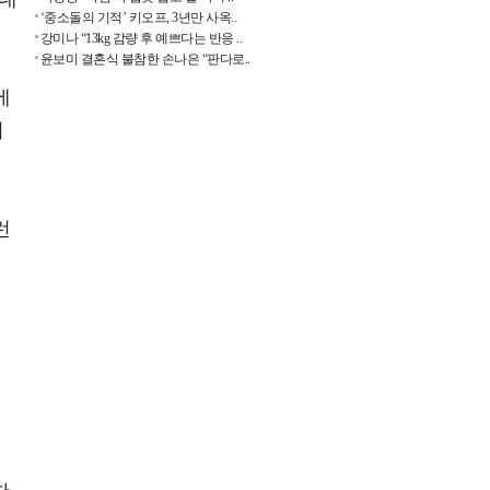
‘중소돌의 기적’ 키오프, 3년만 사옥..
강미나 “13kg 감량 후 예쁘다는 반응 ..
윤보미 결혼식 불참한 손나은 “판다로..
에
어
런
렉