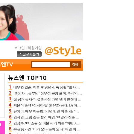
로그인
|
회원가입
배우 최일순, 이혼 후 20년 산속 생활 “딸 내가 버렸다고 원망‥맘 아파”(특종)[어제TV]
‘혼외자→유부남’ 정우성 근황 포착, 수식억 해킹 피해 후배 만났다 “존경하는”
집 공개 유재석, 결혼사진 라면 냄비 받침대 되고 분노‥가족사진도 피해(놀뭐)[어제TV]
백윤식 손녀+정시아 딸 첫 유화 공개, LA 아트쇼→서울국제조각페스타 작가다운 수준급 실력
유혜리, 배우 이근희과 1년 반만 이혼 왜? “식칼 꽂고 의자 던져” 충격 폭로(특종)[어제TV]
임지연, 그림 같은 발리 배경? 뼈말라 청순 비키니 핏에 상대 안 되네
김성수, ♥박소윤 집 이불 폐기 처분 “어떤 X이랑 썼을지 몰라” 질투(신랑수업2)[어제TV]
44kg 송가인 “비가 오나 눈이 오나” 매일 이 운동, 허벅지 근육량 상승+체지방 감소