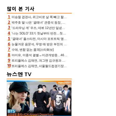
이승철 겹경사, 위고비로 살 쪽 빼고 할아버지 된다‥마음으로 낳은 딸 임신 자랑(유퀴즈)
박주호 딸 나은 ‘골때녀’ 관중석 등장, 김민재 복제인간 보고 혼란 [결정적장면]
‘드라우닝 걔’ 우즈, 데뷔 12년만 일냈다…체조경기장 입성 확정
‘나는 SOLO’ 33기 첫날부터 반전…첫인상 0표 영호, 호감남 급부상
‘골때녀’ 올스타전, 마시마 포트트릭 맹추격전 5:4 골 잔치 ‘짜릿’ [어제TV]
눈물겨운 음문석, 무명 때 받은 부친의 전재산→폐암 父 세상 떠나기 전 여행(유퀴즈)[어제TV]
수애, 변함 없는 품격[스타화보]
아이유, 이종석 결별→이관개방증…46장 꽉 채운 유애나 ♥ “열심히 사는 중”
트리플에스 김채연, 개그맨 김규원과 함께 프리뷰쇼 진행 [포토엔HD]
트리플에스 김채연, 서울월드컵경기장에 뜬 맨시티 여신 [포토엔HD]