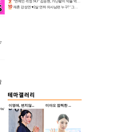
“연예인 걱정 NO” 김승현, 가난팔이 악플 억울할만‥아내+딸과 日 여행
재혼 강성연 ♥2살 연하 의사남편 누구? ‘그알’ 자문의에 훈남 비주얼 초엘리트 스펙 [종합]
7
달
이영애, 변치않...
미야오 깜찍한 ...
ow