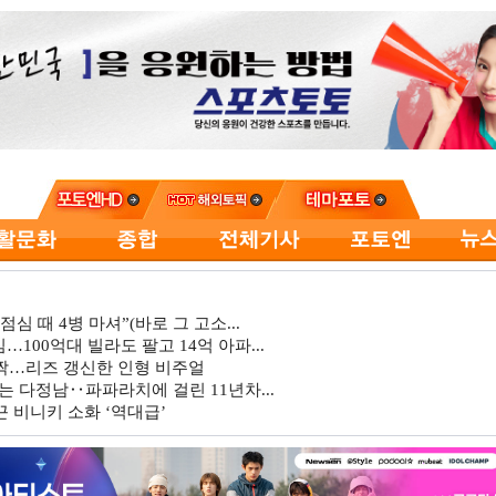
심 때 4병 마셔”(바로 그 고소...
…100억대 빌라도 팔고 14억 아파...
깜짝…리즈 갱신한 인형 비주얼
는 다정남‥파파라치에 걸린 11년차...
 비니키 소화 ‘역대급’