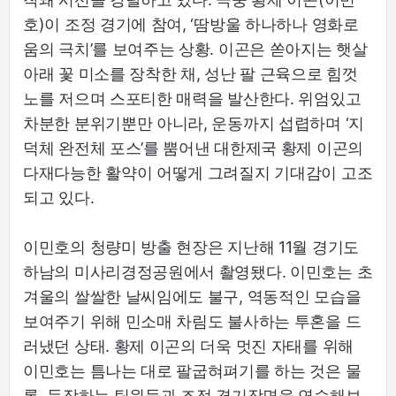
호)이 조정 경기에 참여, ‘땀방울 하나하나 영화로
움의 극치’를 보여주는 상황. 이곤은 쏟아지는 햇살
아래 꽃 미소를 장착한 채, 성난 팔 근육으로 힘껏
노를 저으며 스포티한 매력을 발산한다. 위엄있고
차분한 분위기뿐만 아니라, 운동까지 섭렵하며 ‘지
덕체 완전체 포스’를 뿜어낸 대한제국 황제 이곤의
다재다능한 활약이 어떻게 그려질지 기대감이 고조
되고 있다.
이민호의 청량미 방출 현장은 지난해 11월 경기도
하남의 미사리경정공원에서 촬영됐다. 이민호는 초
겨울의 쌀쌀한 날씨임에도 불구, 역동적인 모습을
보여주기 위해 민소매 차림도 불사하는 투혼을 드
러냈던 상태. 황제 이곤의 더욱 멋진 자태를 위해
이민호는 틈나는 대로 팔굽혀펴기를 하는 것은 물
론, 등장하는 팀원들과 조정 경기장면을 연습해보