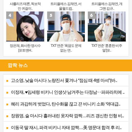
샤를리즈 테론, 독보적
트리플에스 김채연, 서
트리플에스 김채연, 개
인 귀걸이..
울월드컵..
그맨 김규..
정은채, 화사한 명사수
TXT 연준 ‘폭염도 문제
TXT 연준 ‘훈훈한 비주
[포토엔H..
없는 연..
얼’[포..
깜짝 뉴스
고소영, 낮술 마시다 노량진서 쫓겨나 “점심 때 4병 마셔”(바..
이정재, ♥임세령 비키니 인생샷 남겨주는 다정남‥파파라치에 ..
혜리 과감하게 벗었다, 탄수화물 끊고 끈 비니키 소화 ‘역대급..
장원영, 술 마시다 흘러내린 옷자락 깜짝…리즈 갱신한 인형 비..
이동국 딸 재시, 파격 비키니 자태 깜짝…美 명문대 합격 후 리..