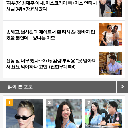
‘김부장’ 최대훈 아내, 미스코리아 善+미스 인터내
셔널 3위 ♥장윤서였다
송혜교, 남사친과 데이트서 흰 티셔츠+청바지 입
었을 뿐인데…빛나는 미모
신동 살 너무 뺐나‥37㎏ 감량 부작용 “못 알아봐
서 요요 와야하나 고민”(전현무계획4)
많이 본 포토