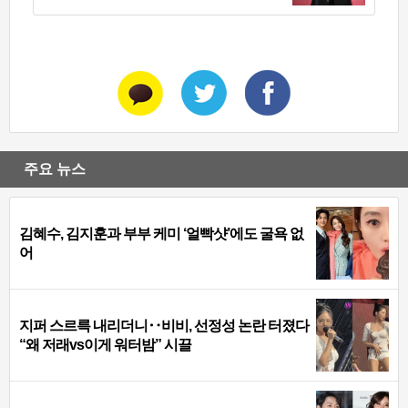
주요 뉴스
김혜수, 김지훈과 부부 케미 ‘얼빡샷’에도 굴욕 없
어
지퍼 스르륵 내리더니‥비비, 선정성 논란 터졌다
“왜 저래vs이게 워터밤” 시끌