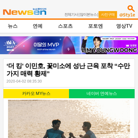
전체기사
|
많이본뉴스
|
사진구매
뉴스
연예
스포츠
포토엔
영상TV
‘더 킹’ 이민호, 꽃미소에 성난 근육 포착 “수만
가지 매력 황제”
2020-04-02 08:35:30
카카오 MY뉴스
네이버 연예뉴스