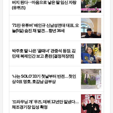
버지 된다‥마음으로 낳은 딸 임신 자랑
(유퀴즈)
‘71만 유튜버’ 배인규 신남성연대 대표, 오
늘(5일) 숨진 채 발견…향년 36세
박주호 딸 나은 ‘골때녀’ 관중석 등장, 김
민재 복제인간 보고 혼란 [결정적장면]
‘나는 SOLO’ 33기 첫날부터 반전…첫인
상 0표 영호, 호감남 급부상
‘드라우닝 걔’ 우즈, 데뷔 12년만 일냈다…
체조경기장 입성 확정