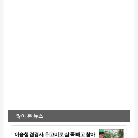
많이 본 뉴스
이승철 겹경사, 위고비로 살 쪽 빼고 할아