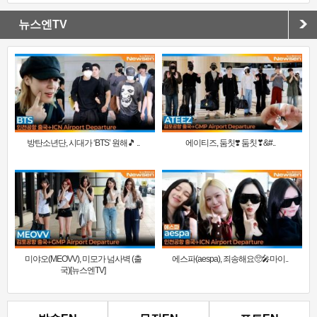
뉴스엔TV
방탄소년단, 시대가 ‘BTS’ 원해🎵 ..
에이티즈, 둠칫❣️ 둠칫❣&#..
미야오(MEOVV), 미모가 넘사벽 (출
에스파(aespa), 죄송해요🥺🎤마이..
국)[뉴스엔TV]