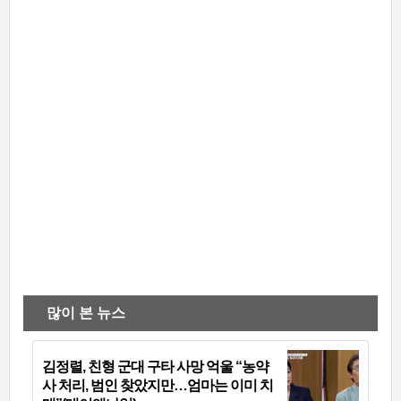
많이 본 뉴스
김정렬, 친형 군대 구타 사망 억울 “농약
사 처리, 범인 찾았지만…엄마는 이미 치