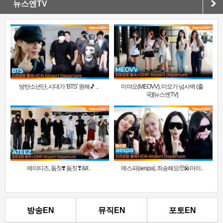
뉴스엔TV
방탄소년단, 시대가 ‘BTS’ 원해🎵 ..
미야오(MEOVV), 미모가 넘사벽 (출
국)[뉴스엔TV]
에이티즈, 둠칫❣️ 둠칫❣&#..
에스파(aespa), 죄송해요🥺🎤마이..
방송EN
뮤직EN
포토EN