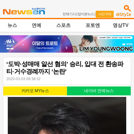
전체기사
|
많이본뉴스
|
사진구매
뉴스
연예
스포츠
포토엔
영상TV
‘도박·성매매 알선 혐의’ 승리, 입대 전 환송파
티·거수경례까지 ‘논란’
2020-03-03 08:38:32
카카오 MY뉴스
네이버 연예뉴스