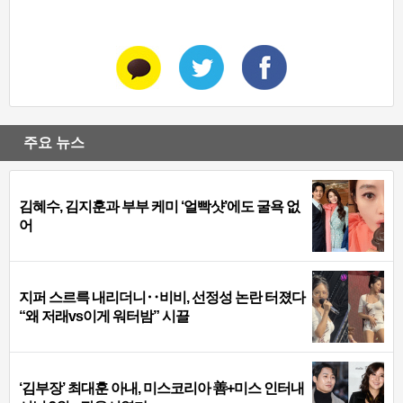
주요 뉴스
김혜수, 김지훈과 부부 케미 ‘얼빡샷’에도 굴욕 없
어
지퍼 스르륵 내리더니‥비비, 선정성 논란 터졌다
“왜 저래vs이게 워터밤” 시끌
‘김부장’ 최대훈 아내, 미스코리아 善+미스 인터내