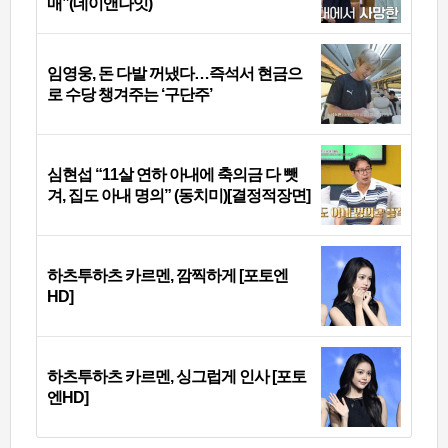
매”(데이앤나잇)
임영웅, 돈 다발 꺼냈다…즉석서 현금으
로 수당 챙겨주는 ‘구단주’
심현섭 “11살 연하 아내에 축의금 다 뺏
겨, 집도 아내 명의” (동치미)[결정적장면]
하츠투하츠 카르멘, 깜찍하게 [포토엔
HD]
하츠투하츠 카르멘, 싱그럽게 인사 [포토
엔HD]