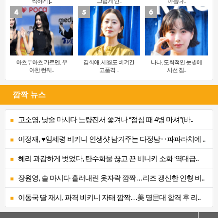
찍하게 [..
그럽게 인..
아름다..
하츠투하츠 카르멘, 우
김희애, 세월도 비켜간
나나, 도회적인 눈빛에
아한 런웨..
고품격 ..
시선 집..
깜짝 뉴스
고소영, 낮술 마시다 노량진서 쫓겨나 “점심 때 4병 마셔”(바..
이정재, ♥임세령 비키니 인생샷 남겨주는 다정남‥파파라치에 ..
혜리 과감하게 벗었다, 탄수화물 끊고 끈 비니키 소화 ‘역대급..
장원영, 술 마시다 흘러내린 옷자락 깜짝…리즈 갱신한 인형 비..
이동국 딸 재시, 파격 비키니 자태 깜짝…美 명문대 합격 후 리..