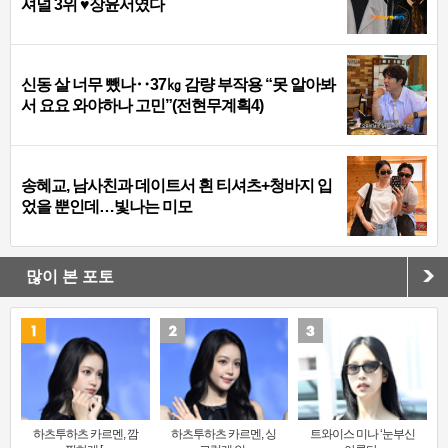
셔널 3위 ♥장윤서였다
신동 살 너무 뺐나‥37㎏ 감량 부작용 “못 알아봐
서 요요 와야하나 고민”(전현무계획4)
송혜교, 남사친과 데이트서 흰 티셔츠+청바지 입
었을 뿐인데…빛나는 미모
많이 본 포토
하츠투하츠 카르멘, 깜
하츠투하츠 카르멘, 싱
트와이스 미나 ‘눈부신