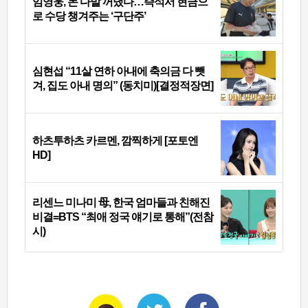
임영웅, 돈 다발 꺼냈다…즉석서 현금으
로 수당 챙겨주는 ‘구단주’
심현섭 “11살 연하 아내에 축의금 다 뺏
겨, 집도 아내 명의” (동치미)[결정적장면]
하츠투하츠 카르멘, 깜찍하게 [포토엔
HD]
리센느 미나미 母, 한국 엄마들과 친해진
비결=BTS “최애 정국 얘기로 통해”(전참
시)