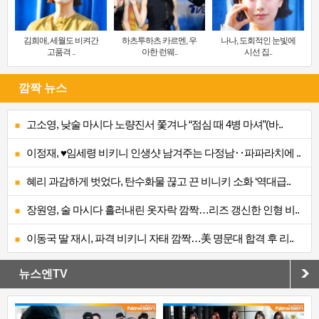
김희애, 세월도 비켜간
하츠투하츠 카르멘, 우
나나, 도회적인 눈빛에
고품격 ..
아한 런웨..
시선 집..
깜짝 뉴스
고소영, 낮술 마시다 노량진서 쫓겨나 “점심 때 4병 마셔”(바..
이정재, ♥임세령 비키니 인생샷 남겨주는 다정남‥파파라치에 ..
혜리 과감하게 벗었다, 탄수화물 끊고 끈 비니키 소화 ‘역대급..
장원영, 술 마시다 흘러내린 옷자락 깜짝…리즈 갱신한 인형 비..
이동국 딸 재시, 파격 비키니 자태 깜짝…美 명문대 합격 후 리..
뉴스엔TV