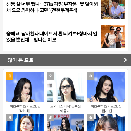
신동 살 너무 뺐나‥37㎏ 감량 부작용 “못 알아봐
서 요요 와야하나 고민”(전현무계획4)
송혜교, 남사친과 데이트서 흰 티셔츠+청바지 입
었을 뿐인데…빛나는 미모
많이 본 포토
하츠투하츠 카르멘, 깜
트와이스 미나 ‘눈부신
하츠투하츠 카르멘, 싱
찍하게 [..
아름다..
그럽게 인..