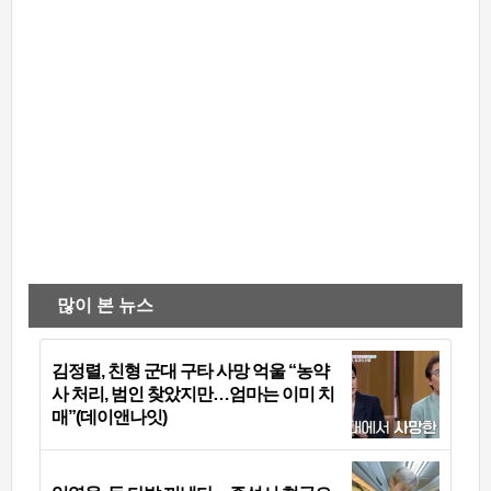
많이 본 뉴스
김정렬, 친형 군대 구타 사망 억울 “농약
사 처리, 범인 찾았지만…엄마는 이미 치
매”(데이앤나잇)