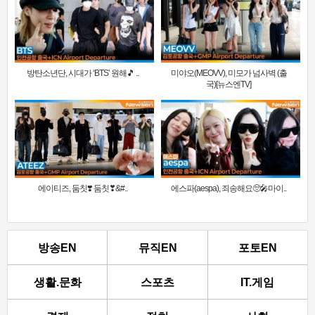
방탄소년단, 시대가 ‘BTS’ 원해🎵 ..
미야오(MEOVV), 미모가 넘사벽 (출
국)[뉴스엔TV]
에이티즈, 둠칫❣️ 둠칫❣&#..
에스파(aespa), 죄송해요🥺🎤마이..
방송EN
뮤직EN
포토EN
생활.문화
스포츠
IT.게임