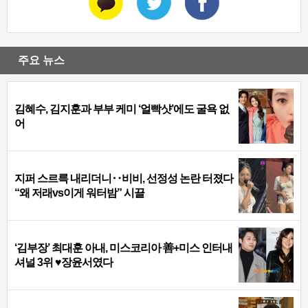
주요 뉴스
김혜수, 김지훈과 부부 케미 ‘얼빡샷’에도 굴욕 없
어
지퍼 스르륵 내리더니‥비비, 선정성 논란 터졌다
“왜 저래vs이게 워터밤” 시끌
‘김부장’ 최대훈 아내, 미스코리아 善+미스 인터내
셔널 3위 ♥장윤서였다