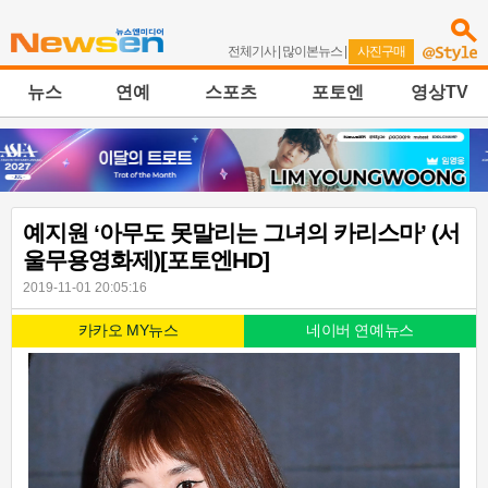
전체기사
|
많이본뉴스
|
사진구매
뉴스
연예
스포츠
포토엔
영상TV
예지원 ‘아무도 못말리는 그녀의 카리스마’ (서
울무용영화제)[포토엔HD]
2019-11-01 20:05:16
카카오 MY뉴스
네이버 연예뉴스