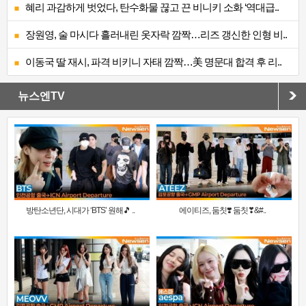
혜리 과감하게 벗었다, 탄수화물 끊고 끈 비니키 소화 ‘역대급..
장원영, 술 마시다 흘러내린 옷자락 깜짝…리즈 갱신한 인형 비..
이동국 딸 재시, 파격 비키니 자태 깜짝…美 명문대 합격 후 리..
뉴스엔TV
방탄소년단, 시대가 ‘BTS’ 원해🎵 ..
에이티즈, 둠칫❣️ 둠칫❣&#..