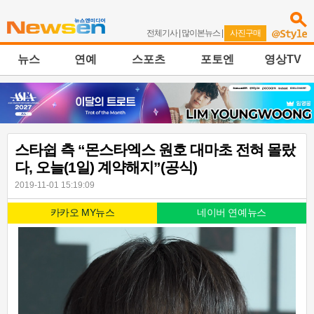
전체기사
|
많이본뉴스
|
사진구매
뉴스
연예
스포츠
포토엔
영상TV
스타쉽 측 “몬스타엑스 원호 대마초 전혀 몰랐
다, 오늘(1일) 계약해지”(공식)
2019-11-01 15:19:09
카카오 MY뉴스
네이버 연예뉴스