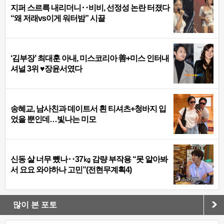
지퍼 스르륵 내리더니‥비비, 선정성 논란 터졌다
“왜 저래vs이게 워터밤” 시끌
‘김부장’ 최대훈 아내, 미스코리아 善+미스 인터내
셔널 3위 ♥장윤서였다
송혜교, 남사친과 데이트서 흰 티셔츠+청바지 입
었을 뿐인데…빛나는 미모
신동 살 너무 뺐나‥37㎏ 감량 부작용 “못 알아봐
서 요요 와야하나 고민”(전현무계획4)
많이 본 포토