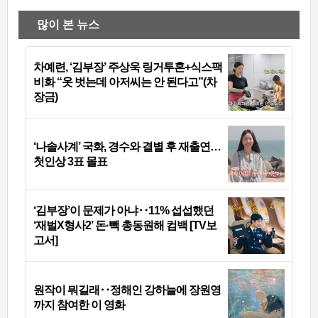
많이 본 뉴스
차예련, ‘김부장’ 주상욱 링거투혼+식스팩
비화 “옷 벗는데 아저씨는 안 된다고”(차
장금)
‘나솔사계’ 국화, 경수와 결별 후 재출연…
첫인상 3표 몰표
‘김부장’이 문제가 아냐‥11% 섭섭했던
‘재벌X형사2’ 돈·빽 총동원해 컴백 [TV보
고서]
원작이 뭐길래‥정해인 강하늘에 장원영
까지 참여한 이 영화