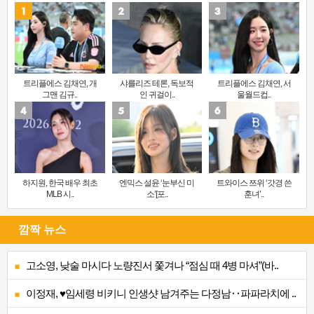
트리플에스 김채연, 개
샤를리즈 테론, 독보적
트리플에스 김채연, 서
그맨 김규..
인 귀걸이..
울월드컵..
하지원, 한국 배우 최초
엔믹스 설윤 ‘눈부신 미
트와이스 쯔위 ‘갓경 쓴
MLB 시..
소’[포..
훈녀’..
깜짝 뉴스
고소영, 낮술 마시다 노량진서 쫓겨나 “점심 때 4병 마셔”(바..
이정재, ♥임세령 비키니 인생샷 남겨주는 다정남‥파파라치에 ..