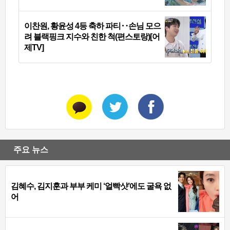
이찬원, 황윤성 4등 축하 파티‥손님 모으
려 블랙핑크 지수와 친한 척(편스토랑)[어
제TV]
주요 뉴스
김혜수, 김지훈과 부부 케미 ‘얼빡샷’에도 굴욕 없
어