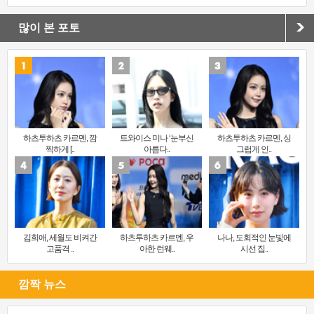
많이 본 포토
하츠투하츠 카르멘, 깜
트와이스 미나 ‘눈부신
하츠투하츠 카르멘, 싱
찍하게 [..
아름다..
그럽게 인..
김희애, 세월도 비켜간
하츠투하츠 카르멘, 우
나나, 도회적인 눈빛에
고품격 ..
아한 런웨..
시선 집..
깜짝 뉴스