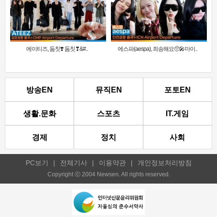
에이티즈, 둠칫❣️ 둠칫❣&#..
에스파(aespa), 죄송해요🥺🎤마이..
방송EN
뮤직EN
포토EN
생활.문화
스포츠
IT.게임
경제
정치
사회
PC보기
|
전체기사
|
이용약관
|
개인정보처리방침
Copyright ⓒ 2004 Newsen. All rights reserved.