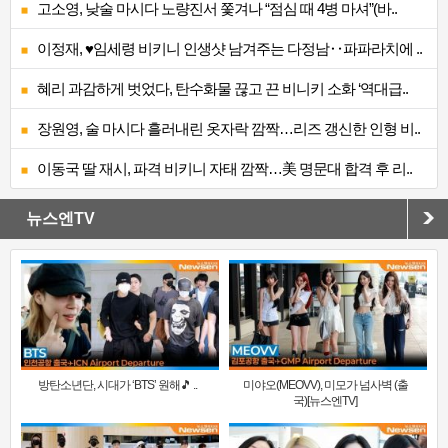
고소영, 낮술 마시다 노량진서 쫓겨나 “점심 때 4병 마셔”(바..
이정재, ♥임세령 비키니 인생샷 남겨주는 다정남‥파파라치에 ..
혜리 과감하게 벗었다, 탄수화물 끊고 끈 비니키 소화 ‘역대급..
장원영, 술 마시다 흘러내린 옷자락 깜짝…리즈 갱신한 인형 비..
이동국 딸 재시, 파격 비키니 자태 깜짝…美 명문대 합격 후 리..
뉴스엔TV
방탄소년단, 시대가 ‘BTS’ 원해🎵 ..
미야오(MEOVV), 미모가 넘사벽 (출
국)[뉴스엔TV]