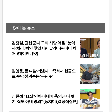
많이 본 뉴스
김정렬, 친형 군대 구타 사망 억울 “농약
사 처리, 범인 찾았지만…엄마는 이미 치
매”(데이앤나잇)
임영웅, 돈 다발 꺼냈다…즉석서 현금으
로 수당 챙겨주는 ‘구단주’
심현섭 “11살 연하 아내에 축의금 다 뺏
겨, 집도 아내 명의” (동치미)[결정적장면]