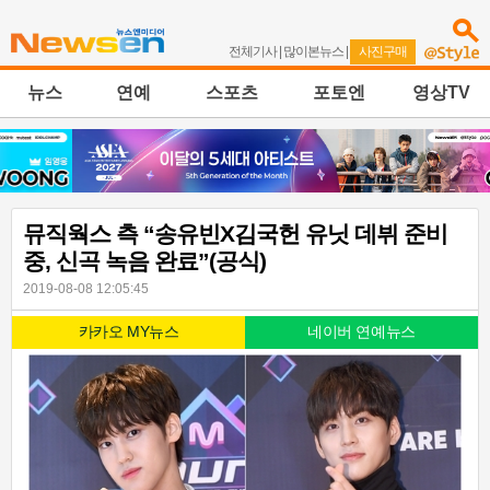
전체기사
|
많이본뉴스
|
사진구매
뉴스
연예
스포츠
포토엔
영상TV
뮤직웍스 측 “송유빈X김국헌 유닛 데뷔 준비
중, 신곡 녹음 완료”(공식)
2019-08-08 12:05:45
카카오 MY뉴스
네이버 연예뉴스