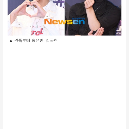
▲ 왼쪽부터 송유빈, 김국헌