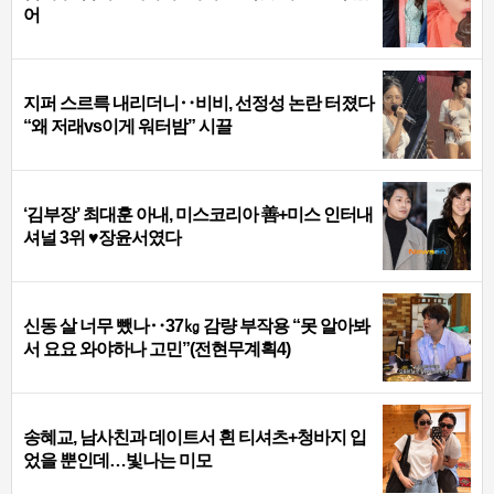
어
지퍼 스르륵 내리더니‥비비, 선정성 논란 터졌다
“왜 저래vs이게 워터밤” 시끌
‘김부장’ 최대훈 아내, 미스코리아 善+미스 인터내
셔널 3위 ♥장윤서였다
신동 살 너무 뺐나‥37㎏ 감량 부작용 “못 알아봐
서 요요 와야하나 고민”(전현무계획4)
송혜교, 남사친과 데이트서 흰 티셔츠+청바지 입
었을 뿐인데…빛나는 미모