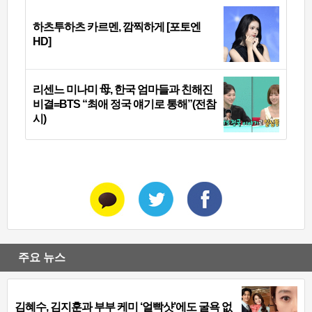
하츠투하츠 카르멘, 깜찍하게 [포토엔
HD]
리센느 미나미 母, 한국 엄마들과 친해진
비결=BTS “최애 정국 얘기로 통해”(전참
시)
주요 뉴스
김혜수, 김지훈과 부부 케미 ‘얼빡샷’에도 굴욕 없