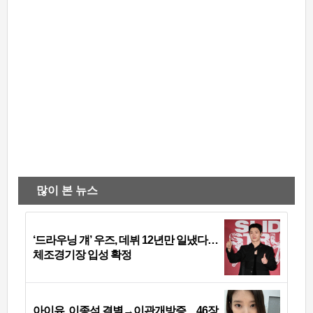
많이 본 뉴스
‘드라우닝 걔’ 우즈, 데뷔 12년만 일냈다…
체조경기장 입성 확정
아이유, 이종석 결별→이관개방증…46장