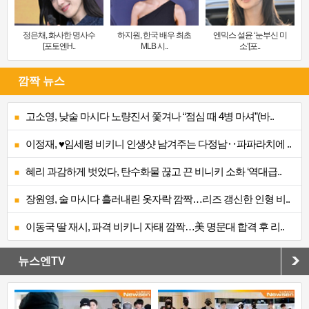
정은채, 화사한 명사수
하지원, 한국 배우 최초
엔믹스 설윤 ‘눈부신 미
[포토엔H..
MLB 시..
소’[포..
깜짝 뉴스
고소영, 낮술 마시다 노량진서 쫓겨나 “점심 때 4병 마셔”(바..
이정재, ♥임세령 비키니 인생샷 남겨주는 다정남‥파파라치에 ..
혜리 과감하게 벗었다, 탄수화물 끊고 끈 비니키 소화 ‘역대급..
장원영, 술 마시다 흘러내린 옷자락 깜짝…리즈 갱신한 인형 비..
이동국 딸 재시, 파격 비키니 자태 깜짝…美 명문대 합격 후 리..
뉴스엔TV