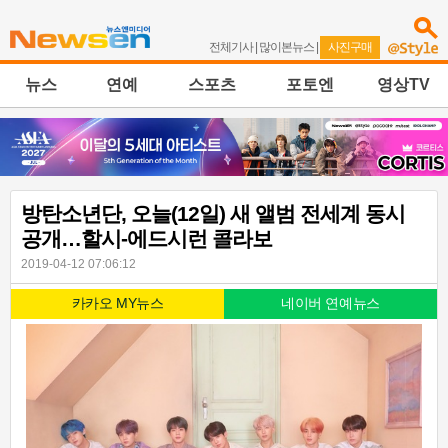
전체기사
|
많이본뉴스
|
사진구매
뉴스
연예
스포츠
포토엔
영상TV
방탄소년단, 오늘(12일) 새 앨범 전세계 동시
공개…할시-에드시런 콜라보
2019-04-12 07:06:12
카카오 MY뉴스
네이버 연예뉴스