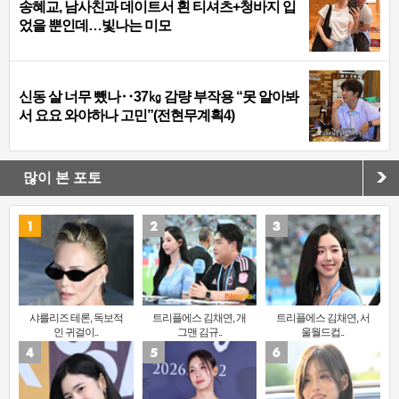
송혜교, 남사친과 데이트서 흰 티셔츠+청바지 입
었을 뿐인데…빛나는 미모
신동 살 너무 뺐나‥37㎏ 감량 부작용 “못 알아봐
서 요요 와야하나 고민”(전현무계획4)
많이 본 포토
샤를리즈 테론, 독보적
트리플에스 김채연, 개
트리플에스 김채연, 서
인 귀걸이..
그맨 김규..
울월드컵..