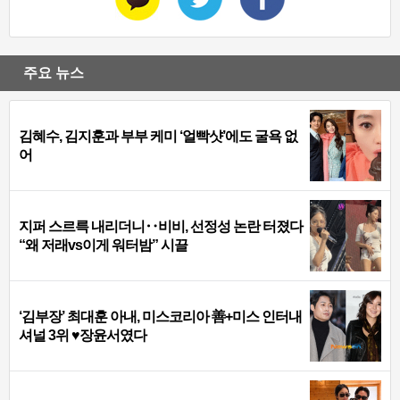
주요 뉴스
김혜수, 김지훈과 부부 케미 ‘얼빡샷’에도 굴욕 없
어
지퍼 스르륵 내리더니‥비비, 선정성 논란 터졌다
“왜 저래vs이게 워터밤” 시끌
‘김부장’ 최대훈 아내, 미스코리아 善+미스 인터내
셔널 3위 ♥장윤서였다