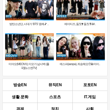
방탄소년단, 시대가 ‘BTS’ 원해🎵 ..
에이티즈, 둠칫❣️ 둠칫❣&#..
미야오(MEOVV), 미모가 넘사벽 (출
에스파(aespa), 죄송해요🥺🎤마이..
국)[뉴스엔TV]
방송EN
뮤직EN
포토EN
생활.문화
스포츠
IT.게임
경제
정치
사회