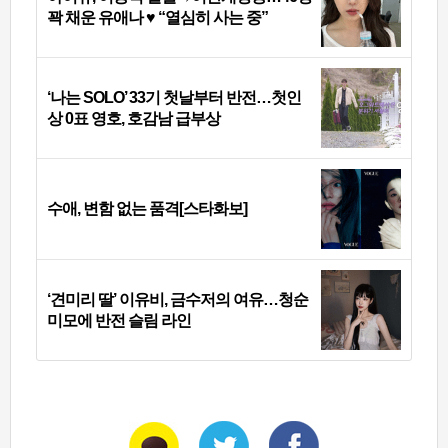
꽉 채운 유애나 ♥ “열심히 사는 중”
‘나는 SOLO’ 33기 첫날부터 반전…첫인
상 0표 영호, 호감남 급부상
수애, 변함 없는 품격[스타화보]
‘견미리 딸’ 이유비, 금수저의 여유…청순
미모에 반전 슬림 라인