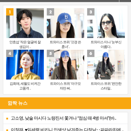
안효섭 ‘작은 얼굴에 잘
트와이스 쯔위 ‘갓경 쓴
트와이스 미나 ‘눈부신
생김이 ..
훈녀’..
아름다..
김희애, 세월도 비켜간
트와이스 쯔위 ‘야구모
트와이스 쯔위 ‘편안한
고품격 ..
자만 써..
스타일..
깜짝 뉴스
고소영, 낮술 마시다 노량진서 쫓겨나 “점심 때 4병 마셔”(바..
이정재, ♥임세령 비키니 인생샷 남겨주는 다정남‥파파라치에 ..