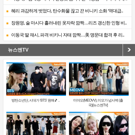
혜리 과감하게 벗었다, 탄수화물 끊고 끈 비니키 소화 ‘역대급..
장원영, 술 마시다 흘러내린 옷자락 깜짝…리즈 갱신한 인형 비..
이동국 딸 재시, 파격 비키니 자태 깜짝…美 명문대 합격 후 리..
뉴스엔TV
방탄소년단, 시대가 ‘BTS’ 원해🎵 ..
미야오(MEOVV), 미모가 넘사벽 (출
국)[뉴스엔TV]