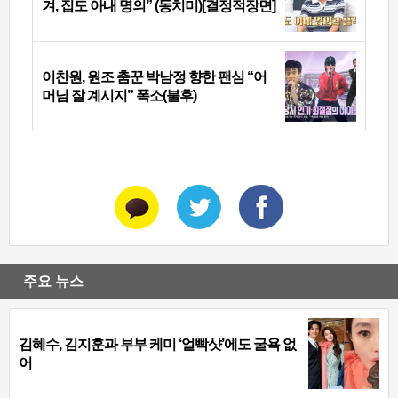
겨, 집도 아내 명의” (동치미)[결정적장면]
이찬원, 원조 춤꾼 박남정 향한 팬심 “어
머님 잘 계시지” 폭소(불후)
주요 뉴스
김혜수, 김지훈과 부부 케미 ‘얼빡샷’에도 굴욕 없
어