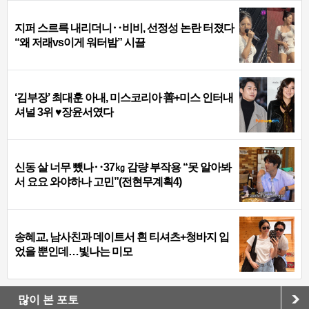
지퍼 스르륵 내리더니‥비비, 선정성 논란 터졌다
“왜 저래vs이게 워터밤” 시끌
‘김부장’ 최대훈 아내, 미스코리아 善+미스 인터내
셔널 3위 ♥장윤서였다
신동 살 너무 뺐나‥37㎏ 감량 부작용 “못 알아봐
서 요요 와야하나 고민”(전현무계획4)
송혜교, 남사친과 데이트서 흰 티셔츠+청바지 입
었을 뿐인데…빛나는 미모
많이 본 포토