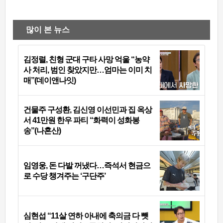
많이 본 뉴스
김정렬, 친형 군대 구타 사망 억울 “농약
사 처리, 범인 찾았지만…엄마는 이미 치
매”(데이앤나잇)
건물주 구성환, 김신영 이선민과 집 옥상
서 41만원 한우 파티 “화력이 성화봉
송”(나혼산)
임영웅, 돈 다발 꺼냈다…즉석서 현금으
로 수당 챙겨주는 ‘구단주’
심현섭 “11살 연하 아내에 축의금 다 뺏