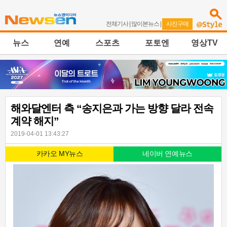
전체기사
|
많이본뉴스
|
사진구매
뉴스
연예
스포츠
포토엔
영상TV
해와달엔터 측 “송지은과 가는 방향 달라 전속
계약 해지”
2019-04-01 13:43:27
카카오 MY뉴스
네이버 연예뉴스