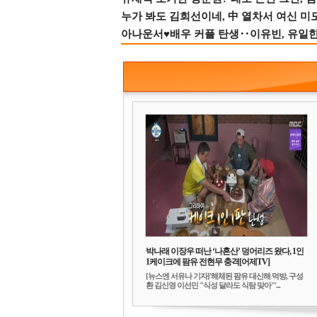
누가 봐도 김희선이네, 中 열차서 여신 미
아나운서♥배우 커플 탄생‥이유빈, 유일한 최
박나래 이장우 떠난 ‘나혼산’ 덩어리즈 왔다, 1인
1케이크에 팜유 전현무 충격[어제TV]
[뉴스엔 서유나 기자]'해체된 팜유 대신해 먹방, 구성
환 김신영 이선민 "식성 달라도 식탐 맞아"'...