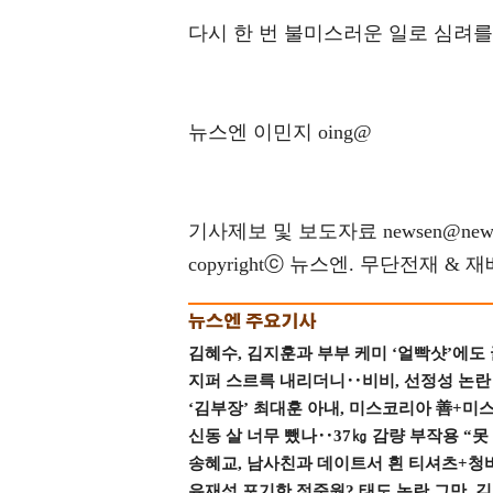
다시 한 번 불미스러운 일로 심려를
뉴스엔 이민지 oing@
기사제보 및 보도자료 newsen@news
copyrightⓒ 뉴스엔. 무단전재 & 
김혜수, 김지훈과 부부 케미 ‘얼빡샷’에도
지퍼 스르륵 내리더니‥비비, 선정성 논란 터
‘김부장’ 최대훈 아내, 미스코리아 善+미
신동 살 너무 뺐나‥37㎏ 감량 부작용 “못
송혜교, 남사친과 데이트서 흰 티셔츠+청
유재석 포기한 정준원? 태도 논란 그만, 김현