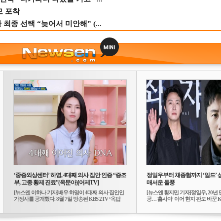
모 포착
종 선택 “늦어서 미안해” (...
‘중증외상센터’ 하영, 4대째 의사 집안 인증 “증조
정일우부터 채종협까지 ‘일드’ 
부, 고종 황제 진료”(옥문아)[어제TV]
매서운 돌풍
[뉴스엔 이하나 기자]배우 하영이 4대째 의사 집안인
[뉴스엔 황지민 기자]정일우, 20년 
가정사를 공개했다. 8월 7일 방송된 KBS 2TV ‘옥탑
공…'횹사마' 이어 현지 판도 바꾼 K-
방...