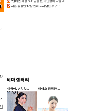
“연예인 걱정 NO” 김승현, 가난팔이 악플 억울할만‥아내+딸과 日 여행
재혼 강성연 ♥2살 연하 의사남편 누구? ‘그알’ 자문의에 훈남 비주얼 초엘리트 스펙 [종합]
0
약
이영애, 변치않...
미야오 깜찍한 ...
밝
전