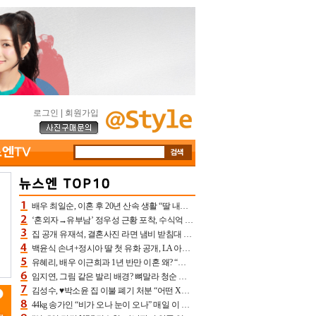
로그인
|
회원가입
배우 최일순, 이혼 후 20년 산속 생활 “딸 내가 버렸다고 원망‥맘 아파”(특종)[어제TV]
‘혼외자→유부남’ 정우성 근황 포착, 수식억 해킹 피해 후배 만났다 “존경하는”
집 공개 유재석, 결혼사진 라면 냄비 받침대 되고 분노‥가족사진도 피해(놀뭐)[어제TV]
백윤식 손녀+정시아 딸 첫 유화 공개, LA 아트쇼→서울국제조각페스타 작가다운 수준급 실력
유혜리, 배우 이근희과 1년 반만 이혼 왜? “식칼 꽂고 의자 던져” 충격 폭로(특종)[어제TV]
임지연, 그림 같은 발리 배경? 뼈말라 청순 비키니 핏에 상대 안 되네
김성수, ♥박소윤 집 이불 폐기 처분 “어떤 X이랑 썼을지 몰라” 질투(신랑수업2)[어제TV]
44kg 송가인 “비가 오나 눈이 오나” 매일 이 운동, 허벅지 근육량 상승+체지방 감소