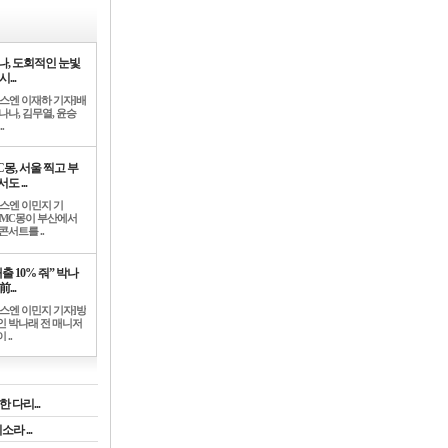
나, 도회적인 눈빛
시...
뉴스엔 이재하 기자]배
나나, 김무열, 윤승
.
C몽, 서울 찍고 부
도 ...
뉴스엔 이민지 기
]MC몽이 부산에서
콘서트를 ..
출 10% 줘” 박나
前...
뉴스엔 이민지 기자]방
인 박나래 전 매니저
 ..
 다리...
라 ...