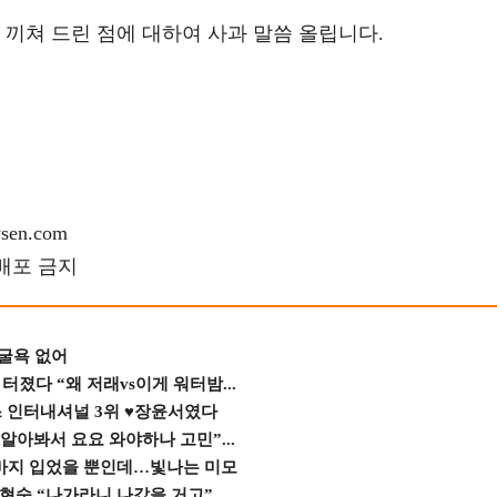
 끼쳐 드린 점에 대하여 사과 말씀 올립니다.
en.com
재배포 금지
 굴욕 없어
졌다 “왜 저래vs이게 워터밤...
스 인터내셔널 3위 ♥장윤서였다
 알아봐서 요요 와야하나 고민”...
바지 입었을 뿐인데…빛나는 미모
숙 “나가라니 나갔을 거고” ...