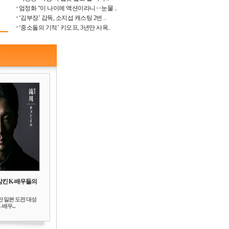
엄정화 “이 나이에 액션이라니‥눈물 ..
‘김부장’ 감독, 소지섭 캐스팅 2번 ..
‘중소돌의 기적’ 키오프, 3년만 사옥..
삼킨 K-배우들의
만 일본 도전 대성
배우...