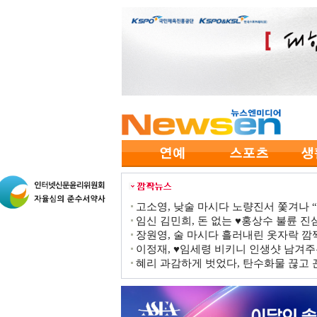
고소영, 낮술 마시다 노량진서 쫓겨나 “점
임신 김민희, 돈 없는 ♥홍상수 불륜 진심
장원영, 술 마시다 흘러내린 옷자락 
이정재, ♥임세령 비키니 인생샷 남겨주
혜리 과감하게 벗었다, 탄수화물 끊고 끈