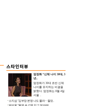
엄정화 “신체 나이 30대, 3
년..
엄정화가 30대 초반 신체
나이를 유지하는 비결을
밝혔다. 엄정화는 8월 4일
서울 ..
소지섭 “김부장 본명 나도 몰라‥들었..
박성웅 “폭염 속 갑옷 입고 말 타며 ..