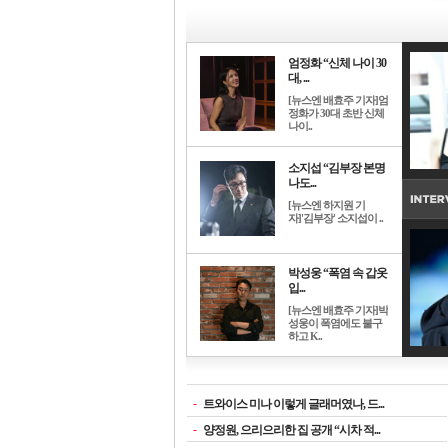
엄정화 “신체 나이 30
대, ...
[뉴스엔 배효주 기자]엄
정화가 30대 초반 신체
나이..
소지섭 “김부장 본명
나도...
[뉴스엔 하지원 기
자]'김부장' 소지섭이 ..
박성웅 “폭염 속 갑옷
입...
[뉴스엔 배효주 기자]박
성웅이 폭염에도 불구
하고 K..
-
트와이스 미나 이렇게 글래머였나, 드...
-
양정원, 으리으리한 집 공개 “시차 적...