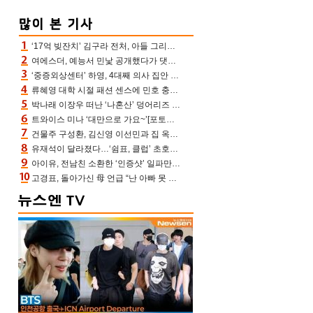
‘17억 빚잔치’ 김구라 전처, 아들 그리는 “나 뿐인데” 친엄마 챙기는 효심 눈길
여에스더, 예능서 민낯 공개했다가 댓글에 충격 “눈 왜 저렇게 처졌냐고”(에스더TV)
‘중증외상센터’ 하영, 4대째 의사 집안 인증 “증조부, 고종 황제 진료”(옥문아)[어제TV]
류혜영 대학 시절 패션 센스에 민호 충격 “레몬색 레깅스에 다리 없는 줄”(나혼산)
박나래 이장우 떠난 ‘나혼산’ 덩어리즈 왔다, 1인 1케이크에 팜유 전현무 충격[어제TV]
트와이스 미나 ‘대만으로 가요~’[포토엔HD]
건물주 구성환, 김신영 이선민과 집 옥상서 41만원 한우 파티 “화력이 성화봉송”(나혼산)
유재석이 달라졌다…‘쉼표, 클럽’ 초호화 코스에 주우재도 감탄 (놀면 뭐하니?)
아이유, 전남친 소환한 ‘인증샷’ 일파만파 속…남사친 변우석 선물도 남겼나 ‘훈훈’
고경표, 돌아가신 母 언급 “난 아빠 못 될 듯” 족보 태운 부친 응원 뭉클(나혼산)