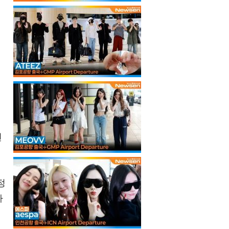
이
였
년
정
하