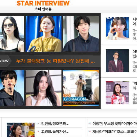
나
에 
[
우 
아, .
M
산서
[
자
도 
“매
래 
[
송
들이
-
김민하, 정호연과 ...
-
이정현, 무보정 맞아? 어마어마한
-
고경표, 돌아가신 ...
-
채시라 “아프다” 호소→모델 이소