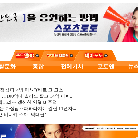
심 때 4병 마셔”(바로 그 고소...
…100억대 빌라도 팔고 14억 아파...
깜짝…리즈 갱신한 인형 비주얼
는 다정남‥파파라치에 걸린 11년차...
 비니키 소화 ‘역대급’