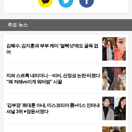
주요 뉴스
김혜수, 김지훈과 부부 케미 ‘얼빡샷’에도 굴욕 없
어
지퍼 스르륵 내리더니‥비비, 선정성 논란 터졌다
“왜 저래vs이게 워터밤” 시끌
‘김부장’ 최대훈 아내, 미스코리아 善+미스 인터내
셔널 3위 ♥장윤서였다