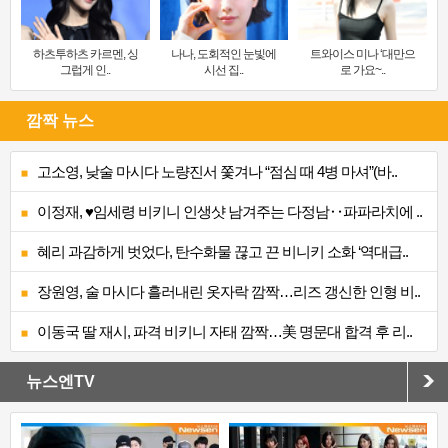
하츠투하츠 카르멘, 싱
나나, 도회적인 눈빛에
트와이스 미나 ‘대만으
그럽게 인..
시선 집..
로 가요~..
깜짝 뉴스
고소영, 낮술 마시다 노량진서 쫓겨나 “점심 때 4병 마셔”(바..
이정재, ♥임세령 비키니 인생샷 남겨주는 다정남‥파파라치에 ..
혜리 과감하게 벗었다, 탄수화물 끊고 끈 비니키 소화 ‘역대급..
장원영, 술 마시다 흘러내린 옷자락 깜짝…리즈 갱신한 인형 비..
이동국 딸 재시, 파격 비키니 자태 깜짝…美 명문대 합격 후 리..
뉴스엔TV