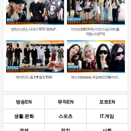
방탄소년단, 시대가 ‘BTS’ 원해🎵 ..
미야오(MEOVV), 미모가 넘사벽 (출
국)[뉴스엔TV]
에이티즈, 둠칫❣️ 둠칫❣&#..
에스파(aespa), 죄송해요🥺🎤마이..
방송EN
뮤직EN
포토EN
생활.문화
스포츠
IT.게임
경제
정치
사회