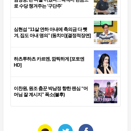
로 수당 챙겨주는 ‘구단주’
심현섭 “11살 연하 아내에 축의금 다 뺏
겨, 집도 아내 명의” (동치미)[결정적장면]
하츠투하츠 카르멘, 깜찍하게 [포토엔
HD]
이찬원, 원조 춤꾼 박남정 향한 팬심 “어
머님 잘 계시지” 폭소(불후)