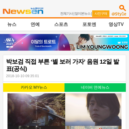
전체기사
|
많이본뉴스
|
사진구매
뉴스
연예
스포츠
포토엔
영상TV
박보검 직접 부른 ‘별 보러 가자’ 음원 12일 발
표(공식)
2018-10-10 09:35:01
카카오 MY뉴스
네이버 연예뉴스