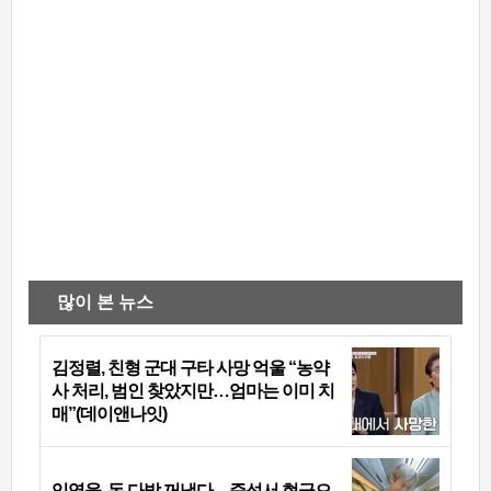
많이 본 뉴스
김정렬, 친형 군대 구타 사망 억울 “농약
사 처리, 범인 찾았지만…엄마는 이미 치
매”(데이앤나잇)
임영웅, 돈 다발 꺼냈다…즉석서 현금으