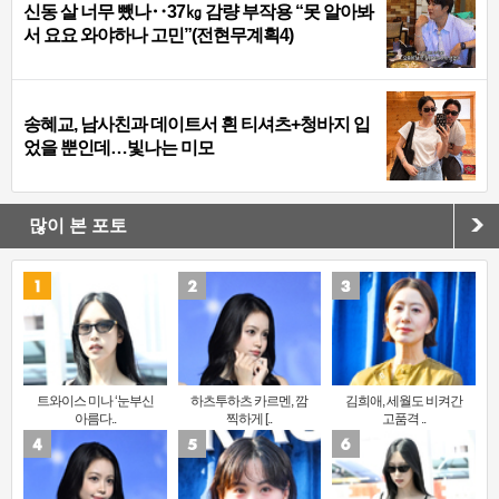
신동 살 너무 뺐나‥37㎏ 감량 부작용 “못 알아봐
서 요요 와야하나 고민”(전현무계획4)
송혜교, 남사친과 데이트서 흰 티셔츠+청바지 입
었을 뿐인데…빛나는 미모
많이 본 포토
트와이스 미나 ‘눈부신
하츠투하츠 카르멘, 깜
김희애, 세월도 비켜간
아름다..
찍하게 [..
고품격 ..