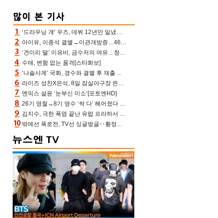
‘드라우닝 걔’ 우즈, 데뷔 12년만 일냈다…체조경기장 입성 확정
아이유, 이종석 결별→이관개방증…46장 꽉 채운 유애나 ♥ “열심히 사는 중”
‘견미리 딸’ 이유비, 금수저의 여유…청순 미모에 반전 슬림 라인
수애, 변함 없는 품격[스타화보]
‘나솔사계’ 국화, 경수와 결별 후 재출연…첫인상 3표 몰표
라이즈 성찬X은석, 8일 잠실야구장 뜬다…시구 시타+특별공연까지
엔믹스 설윤 ‘눈부신 미소’[포토엔HD]
26기 영철→8기 영수 ‘싹 다’ 헤어졌다 ‘나솔사계’ 충격의 현커 0쌍 (촌장TV)
김지수, 극한 폭염 끝난 유럽 프라하서 쾌적한 여름나기 “선풍기만으로 지내”
밖에선 폭로전, TV선 싱글벙글‥황정민 ‘틈만 나면’ 출연, 피로감은 시청자 몫