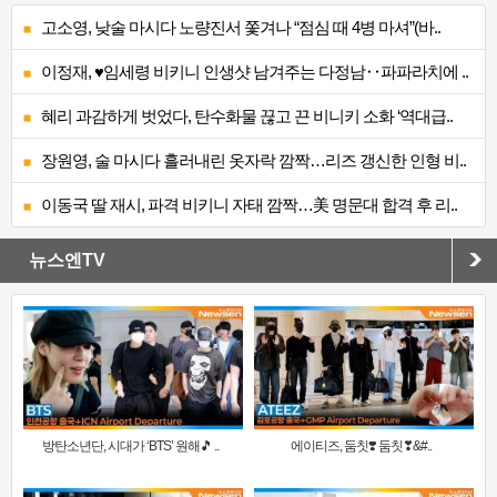
고소영, 낮술 마시다 노량진서 쫓겨나 “점심 때 4병 마셔”(바..
이정재, ♥임세령 비키니 인생샷 남겨주는 다정남‥파파라치에 ..
혜리 과감하게 벗었다, 탄수화물 끊고 끈 비니키 소화 ‘역대급..
장원영, 술 마시다 흘러내린 옷자락 깜짝…리즈 갱신한 인형 비..
이동국 딸 재시, 파격 비키니 자태 깜짝…美 명문대 합격 후 리..
뉴스엔TV
방탄소년단, 시대가 ‘BTS’ 원해🎵 ..
에이티즈, 둠칫❣️ 둠칫❣&#..