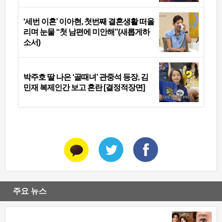
‘세번 이혼’ 이아현, 첫번째 결혼생활 떠올
리며 눈물 “첫 남편에 미안해”(새롭게하
소서)
박주호 딸 나은 ‘골때녀’ 관중석 등장, 김
민재 복제인간 보고 혼란 [결정적장면]
주요 뉴스