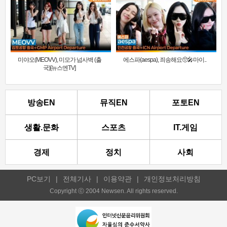
미야오(MEOVV), 미모가 넘사벽 (출
에스파(aespa), 죄송해요🥺🎤마이..
국)[뉴스엔TV]
방송EN
뮤직EN
포토EN
생활.문화
스포츠
IT.게임
경제
정치
사회
PC보기
|
전체기사
|
이용약관
|
개인정보처리방침
Copyright ⓒ 2004 Newsen. All rights reserved.