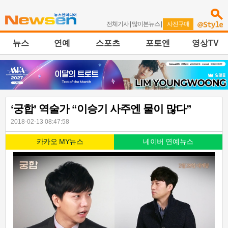
전체기사
|
많이본뉴스
|
사진구매
뉴스
연예
스포츠
포토엔
영상TV
‘궁합’ 역술가 “이승기 사주엔 물이 많다”
2018-02-13 08:47:58
카카오 MY뉴스
네이버 연예뉴스