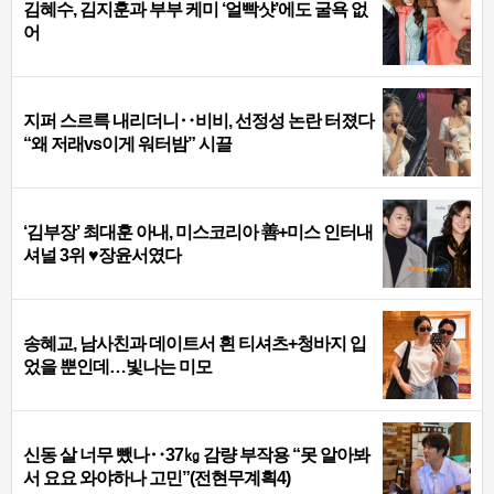
김혜수, 김지훈과 부부 케미 ‘얼빡샷’에도 굴욕 없
어
지퍼 스르륵 내리더니‥비비, 선정성 논란 터졌다
“왜 저래vs이게 워터밤” 시끌
‘김부장’ 최대훈 아내, 미스코리아 善+미스 인터내
셔널 3위 ♥장윤서였다
송혜교, 남사친과 데이트서 흰 티셔츠+청바지 입
었을 뿐인데…빛나는 미모
신동 살 너무 뺐나‥37㎏ 감량 부작용 “못 알아봐
서 요요 와야하나 고민”(전현무계획4)