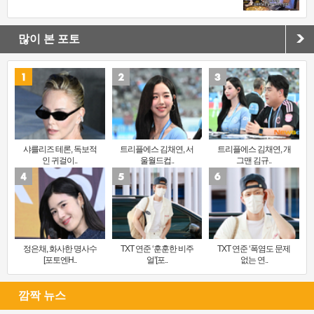
많이 본 포토
샤를리즈 테론, 독보적
트리플에스 김채연, 서
트리플에스 김채연, 개
인 귀걸이..
울월드컵..
그맨 김규..
정은채, 화사한 명사수
TXT 연준 ‘훈훈한 비주
TXT 연준 ‘폭염도 문제
[포토엔H..
얼’[포..
없는 연..
깜짝 뉴스