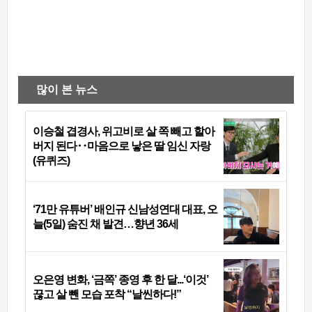
많이 본 뉴스
이승철 겹경사, 위고비로 살 쪽 빼고 할아
버지 된다‥마음으로 낳은 딸 임신 자랑
(유퀴즈)
‘71만 유튜버’ 배인규 신남성연대 대표, 오
늘(5일) 숨진 채 발견…향년 36세
오은영 변화, ‘금쪽’ 종영 후 한 달...‘이것’
끊고 살 뺀 모습 포착 “날씬하다!”