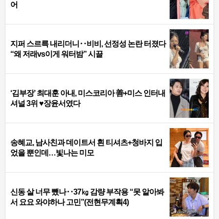
어
지퍼 스르륵 내리더니‥비비, 선정성 논란 터졌다
“왜 저래vs이게 워터밤” 시끌
‘김부장’ 최대훈 아내, 미스코리아 善+미스 인터내
셔널 3위 ♥장윤서였다
송혜교, 남사친과 데이트서 흰 티셔츠+청바지 입
었을 뿐인데…빛나는 미모
신동 살 너무 뺐나‥37㎏ 감량 부작용 “못 알아봐
서 요요 와야하나 고민”(전현무계획4)