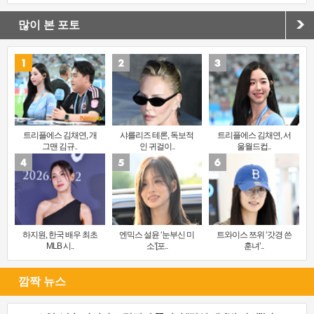
많이 본 포토
트리플에스 김채연, 개
샤를리즈 테론, 독보적
트리플에스 김채연, 서
그맨 김규..
인 귀걸이..
울월드컵..
하지원, 한국 배우 최초
엔믹스 설윤 ‘눈부신 미
트와이스 쯔위 ‘갓경 쓴
MLB 시..
소’[포..
훈녀’..
깜짝 뉴스