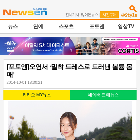
전체기사
|
많이본뉴스
|
사진구매
뉴스
연예
스포츠
포토엔
영상TV
[포토엔]오연서 ‘밀착 드레스로 드러낸 볼륨 몸
매’
2014-10-01 18:30:21
카카오 MY뉴스
네이버 연예뉴스