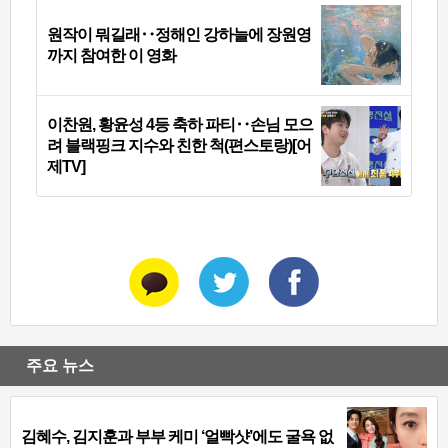
원작이 뭐길래‥정해인 강하늘에 장원영
까지 참여한 이 영화
이찬원, 황윤성 4등 축하 파티‥손님 모으
려 블랙핑크 지수와 친한 척(편스토랑)[어
제TV]
주요 뉴스
김혜수, 김지훈과 부부 케미 ‘얼빡샷’에도 굴욕 없