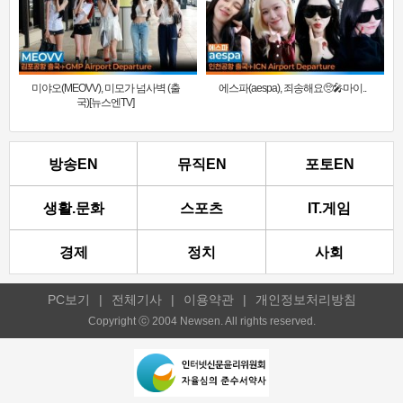
미야오(MEOVV), 미모가 넘사벽 (출
에스파(aespa), 죄송해요🥺🎤마이..
국)[뉴스엔TV]
방송EN
뮤직EN
포토EN
생활.문화
스포츠
IT.게임
경제
정치
사회
PC보기
|
전체기사
|
이용약관
|
개인정보처리방침
Copyright ⓒ 2004 Newsen. All rights reserved.