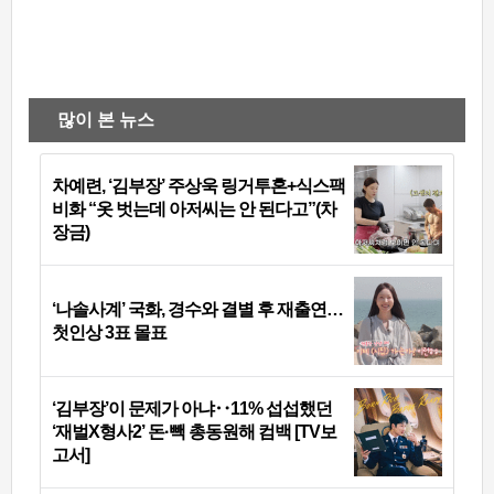
많이 본 뉴스
차예련, ‘김부장’ 주상욱 링거투혼+식스팩
비화 “옷 벗는데 아저씨는 안 된다고”(차
장금)
‘나솔사계’ 국화, 경수와 결별 후 재출연…
첫인상 3표 몰표
‘김부장’이 문제가 아냐‥11% 섭섭했던
‘재벌X형사2’ 돈·빽 총동원해 컴백 [TV보
고서]