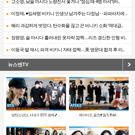
고소영, 낮술 마시다 노량진서 쫓겨나 “점심 때 4병 마셔”(바..
이정재, ♥임세령 비키니 인생샷 남겨주는 다정남‥파파라치에 ..
혜리 과감하게 벗었다, 탄수화물 끊고 끈 비니키 소화 ‘역대급..
장원영, 술 마시다 흘러내린 옷자락 깜짝…리즈 갱신한 인형 비..
이동국 딸 재시, 파격 비키니 자태 깜짝…美 명문대 합격 후 리..
뉴스엔TV
방탄소년단, 시대가 ‘BTS’ 원해🎵 ..
에이티즈, 둠칫❣️ 둠칫❣&#..