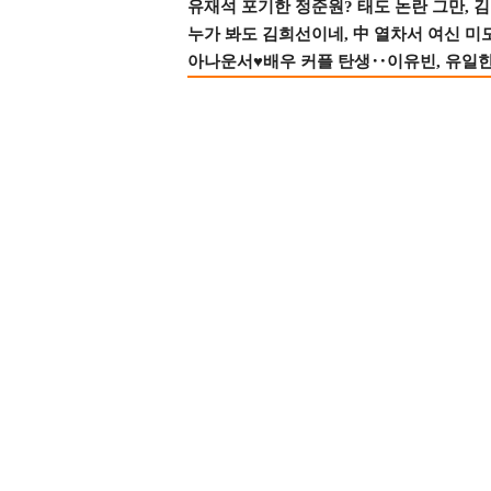
유재석 포기한 정준원? 태도 논란 그만, 김현
누가 봐도 김희선이네, 中 열차서 여신 미
아나운서♥배우 커플 탄생‥이유빈, 유일한 최