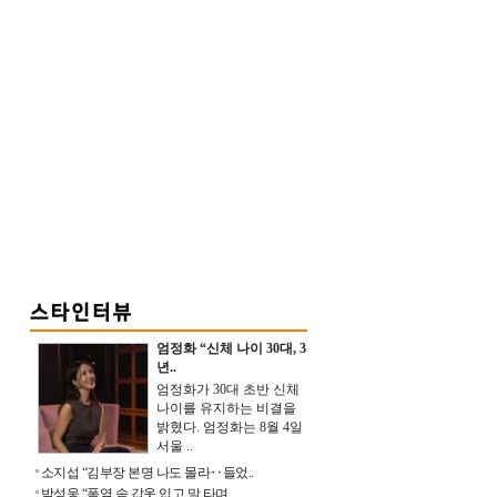
엄정화 “신체 나이 30대, 3
년..
엄정화가 30대 초반 신체
나이를 유지하는 비결을
밝혔다. 엄정화는 8월 4일
서울 ..
소지섭 “김부장 본명 나도 몰라‥들었..
박성웅 “폭염 속 갑옷 입고 말 타며 ..