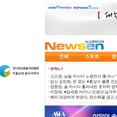
고소영, 낮술 마시다 노량진서 쫓겨나 “점
임신 김민희, 돈 없는 ♥홍상수 불륜 진심
장원영, 술 마시다 흘러내린 옷자락 
이정재, ♥임세령 비키니 인생샷 남겨주
혜리 과감하게 벗었다, 탄수화물 끊고 끈