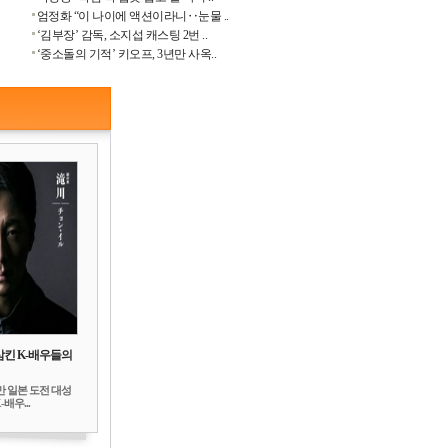
엄정화 “이 나이에 액션이라니‥눈물 ..
‘김부장’ 감독, 소지섭 캐스팅 2번 ..
‘중소돌의 기적’ 키오프, 3년만 사옥..
삼킨 K-배우들의
만 일본 도전 대성
배우...