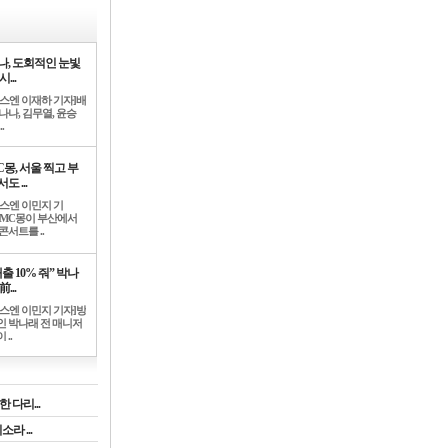
나, 도회적인 눈빛
시...
뉴스엔 이재하 기자]배
나나, 김무열, 윤승
.
C몽, 서울 찍고 부
도 ...
뉴스엔 이민지 기
]MC몽이 부산에서
콘서트를 ..
출 10% 줘” 박나
前...
뉴스엔 이민지 기자]방
인 박나래 전 매니저
 ..
 다리...
라 ...