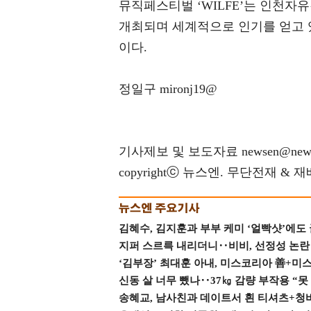
뮤직페스티벌 ‘WILFE’는 인천자
개최되며 세계적으로 인기를 얻고 있는 E
이다.
정일구 mironj19@
기사제보 및 보도자료 newsen@news
copyrightⓒ 뉴스엔. 무단전재 & 
김혜수, 김지훈과 부부 케미 ‘얼빡샷’에도
지퍼 스르륵 내리더니‥비비, 선정성 논란 터
‘김부장’ 최대훈 아내, 미스코리아 善+미
신동 살 너무 뺐나‥37㎏ 감량 부작용 “못
송혜교, 남사친과 데이트서 흰 티셔츠+청