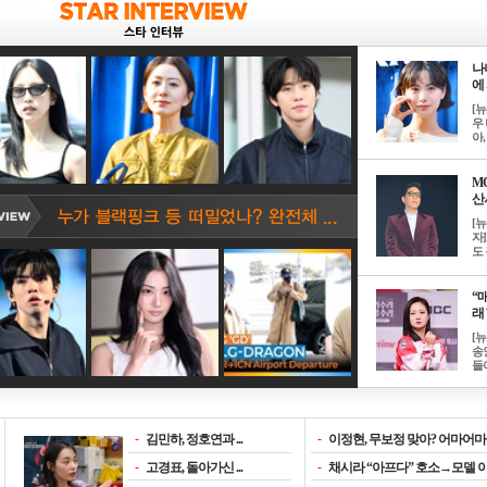
나
에 
[
우 
아, .
M
산서
[
자
도 
“매
래 
[
송
들이
-
김민하, 정호연과 ...
-
이정현, 무보정 맞아? 어마어마한
-
고경표, 돌아가신 ...
-
채시라 “아프다” 호소→모델 이소