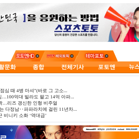
심 때 4병 마셔”(바로 그 고소...
…100억대 빌라도 팔고 14억 아파...
깜짝…리즈 갱신한 인형 비주얼
는 다정남‥파파라치에 걸린 11년차...
 비니키 소화 ‘역대급’