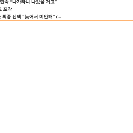
숙 “나가라니 나갔을 거고” ...
모 포착
종 선택 “늦어서 미안해” (...