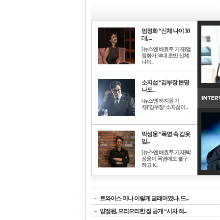
엄정화 “신체 나이 30
대, ...
[뉴스엔 배효주 기자]엄
정화가 30대 초반 신체
나이..
소지섭 “김부장 본명
나도...
[뉴스엔 하지원 기
자]'김부장' 소지섭이 ..
박성웅 “폭염 속 갑옷
입...
[뉴스엔 배효주 기자]박
성웅이 폭염에도 불구
하고 K..
-
트와이스 미나 이렇게 글래머였나, 드...
-
양정원, 으리으리한 집 공개 “시차 적...