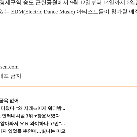
유경제구역 송도 근린공원에서 9월 12일부터 14일까지 3일
DM(Electric Dance Music) 아티스트들이 참가할 예
en.com
재배포 금지
 굴욕 없어
졌다 “왜 저래vs이게 워터밤...
스 인터내셔널 3위 ♥장윤서였다
 알아봐서 요요 와야하나 고민”...
바지 입었을 뿐인데…빛나는 미모