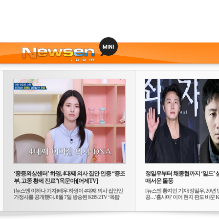
‘중증외상센터’ 하영, 4대째 의사 집안 인증 “증조
정일우부터 채종협까지 ‘일드’ 
부, 고종 황제 진료”(옥문아)[어제TV]
매서운 돌풍
[뉴스엔 이하나 기자]배우 하영이 4대째 의사 집안인
[뉴스엔 황지민 기자]정일우, 20년 
가정사를 공개했다. 8월 7일 방송된 KBS 2TV ‘옥탑
공…'횹사마' 이어 현지 판도 바꾼 K-
방...