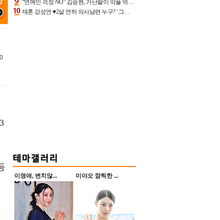
“연예인 걱정 NO” 김승현, 가난팔이 악플 억울할만‥아내+딸과 日 여행
재혼 강성연 ♥2살 연하 의사남편 누구? ‘그알’ 자문의에 훈남 비주얼 초엘리트 스펙 [종합]
0
3
등
이영애, 변치않...
미야오 깜찍한 ...