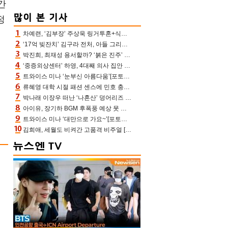
간
정
차예련, ‘김부장’ 주상욱 링거투혼+식스팩 비화 “옷 벗는데 아저씨는 안 된다고”(차장금)
‘17억 빚잔치’ 김구라 전처, 아들 그리는 “나 뿐인데” 친엄마 챙기는 효심 눈길
박진희, 최재성 용서할까? ‘붉은 진주’ 오늘(7일) 결말 나온다
‘중증외상센터’ 하영, 4대째 의사 집안 인증 “증조부, 고종 황제 진료”(옥문아)[어제TV]
트와이스 미나 ‘눈부신 아름다움’[포토엔HD]
류혜영 대학 시절 패션 센스에 민호 충격 “레몬색 레깅스에 다리 없는 줄”(나혼산)
박나래 이장우 떠난 ‘나혼산’ 덩어리즈 왔다, 1인 1케이크에 팜유 전현무 충격[어제TV]
아이유, 장기하 BGM 후폭풍 예상 못 했나‥삭제 오보→윤가이까지 엮여 시끌
트와이스 미나 ‘대만으로 가요~’[포토엔HD]
김희애, 세월도 비켜간 고품격 비주얼 [포토엔HD]