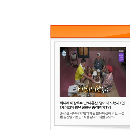
박나래 이장우 떠난 ‘나혼산’ 덩어리즈 왔다, 1인
1케이크에 팜유 전현무 충격[어제TV]
[뉴스엔 서유나 기자]'해체된 팜유 대신해 먹방, 구성
환 김신영 이선민 "식성 달라도 식탐 맞아"'...