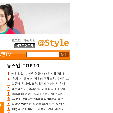
로그인
|
회원가입
배우 최일순, 이혼 후 20년 산속 생활 “딸 내가 버렸다고 원망‥맘 아파”(특종)[어제TV]
‘혼외자→유부남’ 정우성 근황 포착, 수식억 해킹 피해 후배 만났다 “존경하는”
집 공개 유재석, 결혼사진 라면 냄비 받침대 되고 분노‥가족사진도 피해(놀뭐)[어제TV]
백윤식 손녀+정시아 딸 첫 유화 공개, LA 아트쇼→서울국제조각페스타 작가다운 수준급 실력
유혜리, 배우 이근희과 1년 반만 이혼 왜? “식칼 꽂고 의자 던져” 충격 폭로(특종)[어제TV]
임지연, 그림 같은 발리 배경? 뼈말라 청순 비키니 핏에 상대 안 되네
김성수, ♥박소윤 집 이불 폐기 처분 “어떤 X이랑 썼을지 몰라” 질투(신랑수업2)[어제TV]
44kg 송가인 “비가 오나 눈이 오나” 매일 이 운동, 허벅지 근육량 상승+체지방 감소