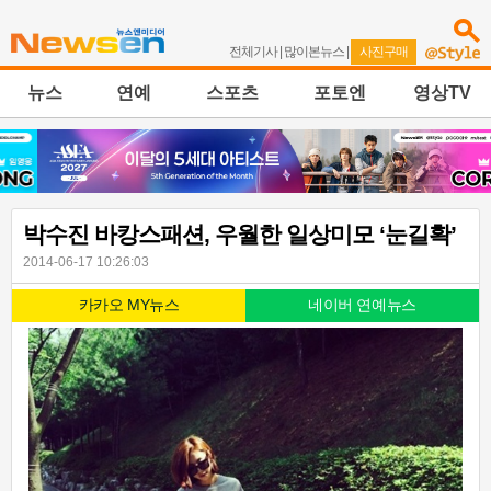
전체기사
|
많이본뉴스
|
사진구매
뉴스
연예
스포츠
포토엔
영상TV
박수진 바캉스패션, 우월한 일상미모 ‘눈길확’
2014-06-17 10:26:03
카카오 MY뉴스
네이버 연예뉴스