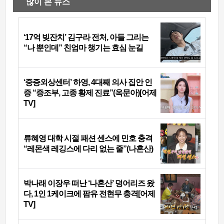
많이 본 뉴스
‘17억 빚잔치’ 김구라 전처, 아들 그리는
“나 뿐인데” 친엄마 챙기는 효심 눈길
‘중증외상센터’ 하영, 4대째 의사 집안 인
증 “증조부, 고종 황제 진료”(옥문아)[어제
TV]
류혜영 대학 시절 패션 센스에 민호 충격
“레몬색 레깅스에 다리 없는 줄”(나혼산)
박나래 이장우 떠난 ‘나혼산’ 덩어리즈 왔
다, 1인 1케이크에 팜유 전현무 충격[어제
TV]