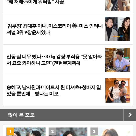
“왜 저래vs이게 워터밤” 시끌
‘김부장’ 최대훈 아내, 미스코리아 善+미스 인터내
셔널 3위 ♥장윤서였다
신동 살 너무 뺐나‥37㎏ 감량 부작용 “못 알아봐
서 요요 와야하나 고민”(전현무계획4)
송혜교, 남사친과 데이트서 흰 티셔츠+청바지 입
었을 뿐인데…빛나는 미모
많이 본 포토