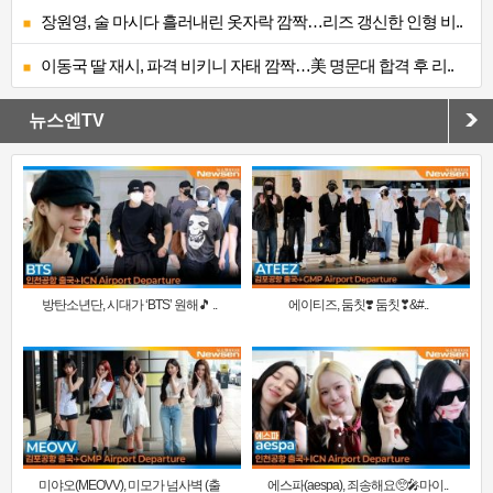
장원영, 술 마시다 흘러내린 옷자락 깜짝…리즈 갱신한 인형 비..
이동국 딸 재시, 파격 비키니 자태 깜짝…美 명문대 합격 후 리..
뉴스엔TV
방탄소년단, 시대가 ‘BTS’ 원해🎵 ..
에이티즈, 둠칫❣️ 둠칫❣&#..
미야오(MEOVV), 미모가 넘사벽 (출
에스파(aespa), 죄송해요🥺🎤마이..