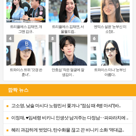
트리플에스 김채연, 개
트리플에스 김채연, 서
엔믹스 설윤 ‘눈부신 미
그맨 김규..
울월드컵..
소’[포..
트와이스 쯔위 ‘갓경 쓴
안효섭 ‘작은 얼굴에 잘
트와이스 미나 ‘눈부신
훈녀’..
생김이 ..
아름다..
깜짝 뉴스
고소영, 낮술 마시다 노량진서 쫓겨나 “점심 때 4병 마셔”(바..
이정재, ♥임세령 비키니 인생샷 남겨주는 다정남‥파파라치에 ..
혜리 과감하게 벗었다, 탄수화물 끊고 끈 비니키 소화 ‘역대급..