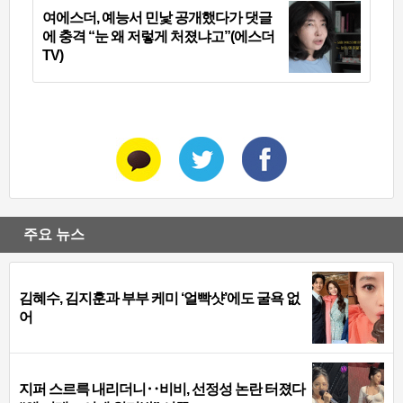
여에스더, 예능서 민낯 공개했다가 댓글
에 충격 “눈 왜 저렇게 처졌냐고”(에스더
TV)
주요 뉴스
김혜수, 김지훈과 부부 케미 ‘얼빡샷’에도 굴욕 없
어
지퍼 스르륵 내리더니‥비비, 선정성 논란 터졌다