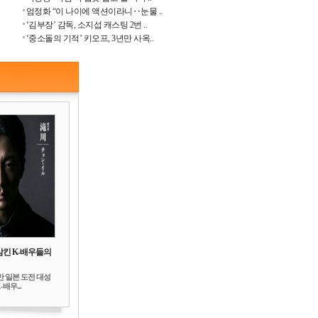
엄정화 “이 나이에 액션이라니‥눈물 ..
‘김부장’ 감독, 소지섭 캐스팅 2번 ..
‘중소돌의 기적’ 키오프, 3년만 사옥..
삼킨 K-배우들의
만 일본 도전 대성
배우...