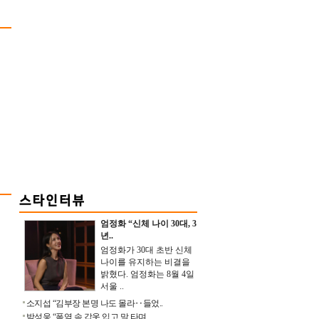
엄정화 “신체 나이 30대, 3
년..
엄정화가 30대 초반 신체
나이를 유지하는 비결을
밝혔다. 엄정화는 8월 4일
서울 ..
소지섭 “김부장 본명 나도 몰라‥들었..
박성웅 “폭염 속 갑옷 입고 말 타며 ..