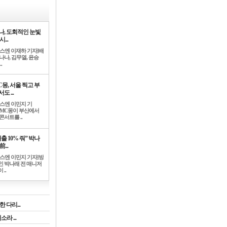
나, 도회적인 눈빛
시...
뉴스엔 이재하 기자]배
나나, 김무열, 윤승
.
C몽, 서울 찍고 부
도 ...
뉴스엔 이민지 기
]MC몽이 부산에서
콘서트를 ..
출 10% 줘” 박나
前...
뉴스엔 이민지 기자]방
인 박나래 전 매니저
 ..
 다리...
라 ...