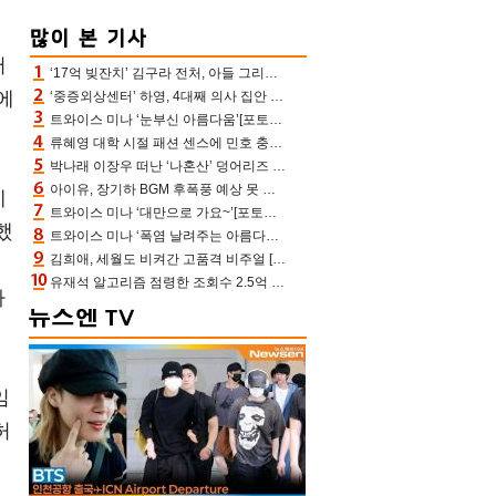
서
‘17억 빚잔치’ 김구라 전처, 아들 그리는 “나 뿐인데” 친엄마 챙기는 효심 눈길
에
‘중증외상센터’ 하영, 4대째 의사 집안 인증 “증조부, 고종 황제 진료”(옥문아)[어제TV]
트와이스 미나 ‘눈부신 아름다움’[포토엔HD]
류혜영 대학 시절 패션 센스에 민호 충격 “레몬색 레깅스에 다리 없는 줄”(나혼산)
박나래 이장우 떠난 ‘나혼산’ 덩어리즈 왔다, 1인 1케이크에 팜유 전현무 충격[어제TV]
아이유, 장기하 BGM 후폭풍 예상 못 했나‥삭제 오보→윤가이까지 엮여 시끌
게
트와이스 미나 ‘대만으로 가요~’[포토엔HD]
했
트와이스 미나 ‘폭염 날려주는 아름다움’[포토엔HD]
김희애, 세월도 비켜간 고품격 비주얼 [포토엔HD]
유재석 알고리즘 점령한 조회수 2.5억 신박한 다비치, 강민경 덩달아 긴장(해투)
라
임
허