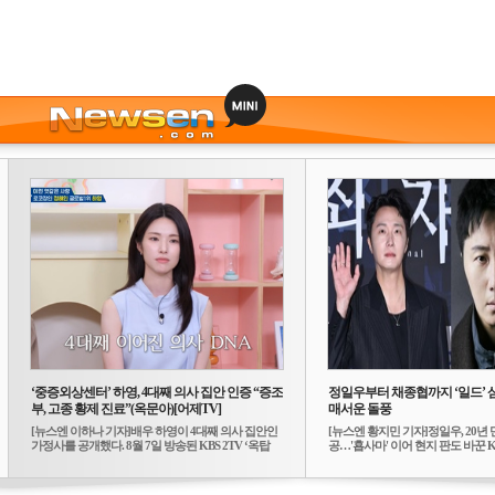
‘중증외상센터’ 하영, 4대째 의사 집안 인증 “증조
정일우부터 채종협까지 ‘일드’ 
부, 고종 황제 진료”(옥문아)[어제TV]
매서운 돌풍
[뉴스엔 이하나 기자]배우 하영이 4대째 의사 집안인
[뉴스엔 황지민 기자]정일우, 20년 
가정사를 공개했다. 8월 7일 방송된 KBS 2TV ‘옥탑
공…'횹사마' 이어 현지 판도 바꾼 K-
방...