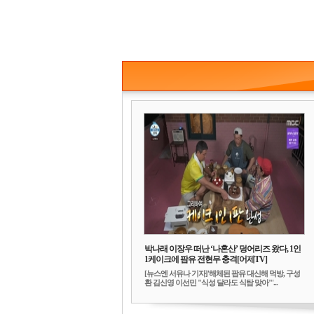
박나래 이장우 떠난 ‘나혼산’ 덩어리즈 왔다, 1인
1케이크에 팜유 전현무 충격[어제TV]
[뉴스엔 서유나 기자]'해체된 팜유 대신해 먹방, 구성
환 김신영 이선민 "식성 달라도 식탐 맞아"'...