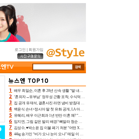
로그인
|
회원가입
배우 최일순, 이혼 후 20년 산속 생활 “딸 내가 버렸다고 원망‥맘 아파”(특종)[어제TV]
‘혼외자→유부남’ 정우성 근황 포착, 수식억 해킹 피해 후배 만났다 “존경하는”
집 공개 유재석, 결혼사진 라면 냄비 받침대 되고 분노‥가족사진도 피해(놀뭐)[어제TV]
백윤식 손녀+정시아 딸 첫 유화 공개, LA 아트쇼→서울국제조각페스타 작가다운 수준급 실력
유혜리, 배우 이근희과 1년 반만 이혼 왜? “식칼 꽂고 의자 던져” 충격 폭로(특종)[어제TV]
임지연, 그림 같은 발리 배경? 뼈말라 청순 비키니 핏에 상대 안 되네
김성수, ♥박소윤 집 이불 폐기 처분 “어떤 X이랑 썼을지 몰라” 질투(신랑수업2)[어제TV]
44kg 송가인 “비가 오나 눈이 오나” 매일 이 운동, 허벅지 근육량 상승+체지방 감소