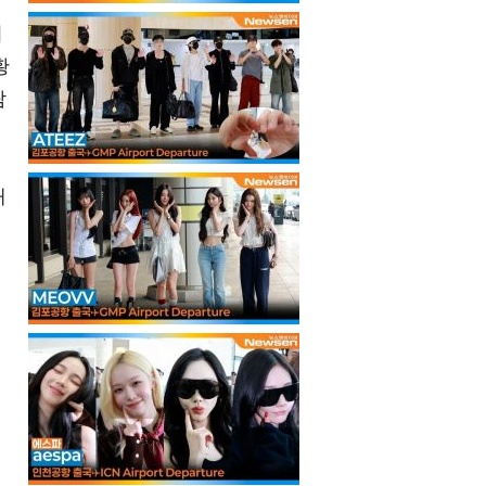
터
황
람
해