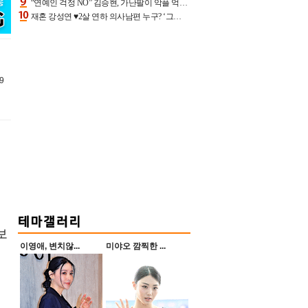
“연예인 걱정 NO” 김승현, 가난팔이 악플 억울할만‥아내+딸과 日 여행
재혼 강성연 ♥2살 연하 의사남편 누구? ‘그알’ 자문의에 훈남 비주얼 초엘리트 스펙 [종합]
9
보
이영애, 변치않...
미야오 깜찍한 ...