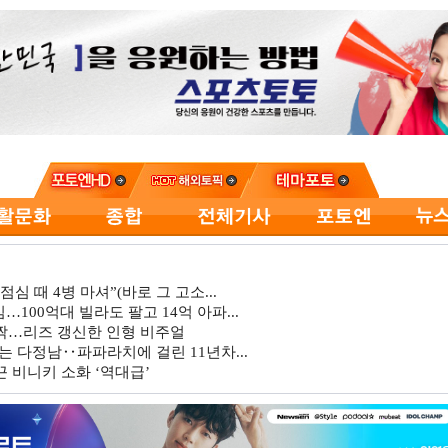
심 때 4병 마셔”(바로 그 고소...
…100억대 빌라도 팔고 14억 아파...
깜짝…리즈 갱신한 인형 비주얼
는 다정남‥파파라치에 걸린 11년차...
 비니키 소화 ‘역대급’