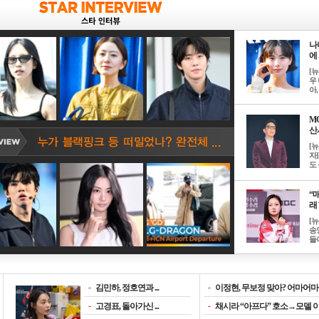
나
에 
[
우 
아, .
M
산서
[
자
도 
“매
래 
[
송
들이
-
김민하, 정호연과 ...
-
이정현, 무보정 맞아? 어마어마한
-
고경표, 돌아가신 ...
-
채시라 “아프다” 호소→모델 이소