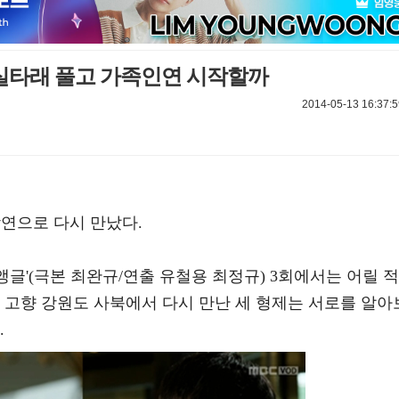
 실타래 풀고 가족인연 시작할까
2014-05-13 16:37:5
악연으로 다시 만났다.
이앵글'(극본 최완규/연출 유철용 최정규) 3회에서는 어릴 적
 고향 강원도 사북에서 다시 만난 세 형제는 서로를 알아
.