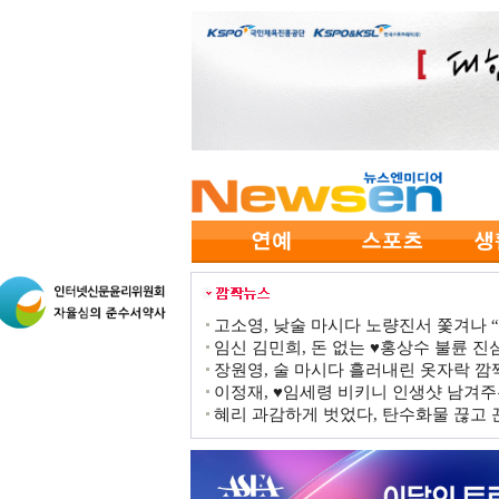
고소영, 낮술 마시다 노량진서 쫓겨나 “점
임신 김민희, 돈 없는 ♥홍상수 불륜 진심
장원영, 술 마시다 흘러내린 옷자락 
이정재, ♥임세령 비키니 인생샷 남겨주
혜리 과감하게 벗었다, 탄수화물 끊고 끈