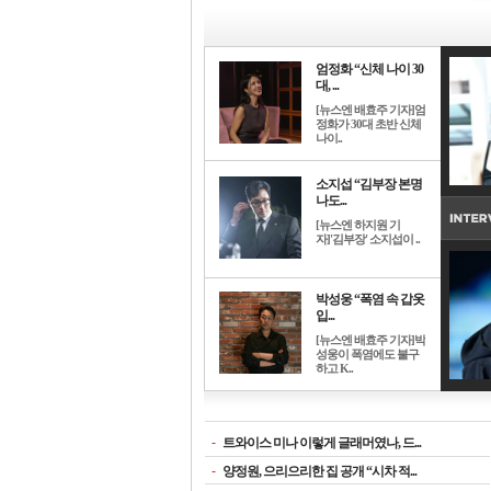
엄정화 “신체 나이 30
대, ...
[뉴스엔 배효주 기자]엄
정화가 30대 초반 신체
나이..
소지섭 “김부장 본명
나도...
[뉴스엔 하지원 기
자]'김부장' 소지섭이 ..
박성웅 “폭염 속 갑옷
입...
[뉴스엔 배효주 기자]박
성웅이 폭염에도 불구
하고 K..
-
트와이스 미나 이렇게 글래머였나, 드...
-
양정원, 으리으리한 집 공개 “시차 적...