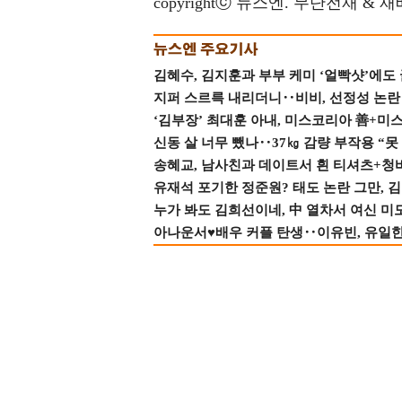
copyrightⓒ 뉴스엔. 무단전재 & 
김혜수, 김지훈과 부부 케미 ‘얼빡샷’에도
지퍼 스르륵 내리더니‥비비, 선정성 논란 터
‘김부장’ 최대훈 아내, 미스코리아 善+미
신동 살 너무 뺐나‥37㎏ 감량 부작용 “못
송혜교, 남사친과 데이트서 흰 티셔츠+청
유재석 포기한 정준원? 태도 논란 그만, 김현
누가 봐도 김희선이네, 中 열차서 여신 미
아나운서♥배우 커플 탄생‥이유빈, 유일한 최