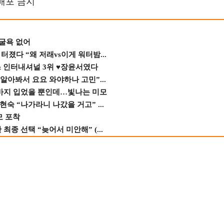
재배포 금지
 굴욕 없어
졌다 “왜 저래vs이게 워터밤...
스 인터내셔널 3위 ♥장윤서였다
 알아봐서 요요 와야하나 고민”...
바지 입었을 뿐인데…빛나는 미모
숙 “나가라니 나갔을 거고” ...
모 포착
종 선택 “늦어서 미안해” (...