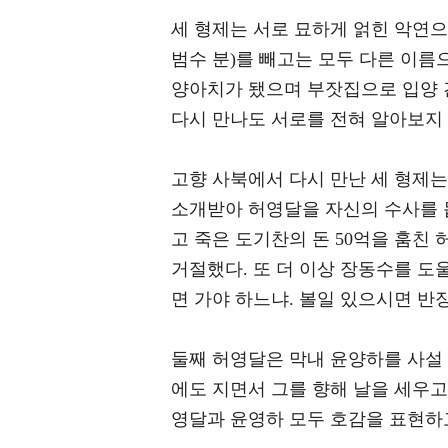
세 형제는 서로 묘하게 얽힌 악연으
범수 분)를 빼고는 모두 다른 이름
양아치가 됐으며 부잣집으로 입양 간
다시 만나도 서로를 전혀 알아보지
고향 사북에서 다시 만난 세 형제
소개받아 허영달을 자신의 수사를 돕
고 죽은 도기찬의 돈 50억을 훔친
거절했다. 또 더 이상 장동수를 도
면 가야 하느냐. 볼일 있으시면 반
둘째 허영달은 막내 윤양하를 사설
에도 지면서 그를 향해 날을 세우고
영달과 윤영하 모두 호감을 표현하