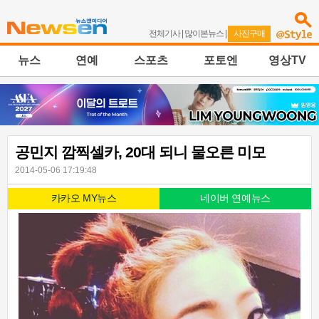
전체기사
|
많이본뉴스
|
사진구매
뉴스
연예
스포츠
포토엔
영상TV
공민지 깜찍셀카, 20대 되니 물오른 미모
2014-05-06 17:19:48
카카오 MY뉴스
네이버 연예뉴스