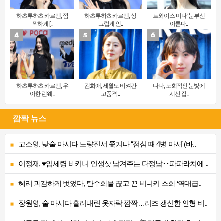
하츠투하츠 카르멘, 깜
하츠투하츠 카르멘, 싱
트와이스 미나 ‘눈부신
찍하게 [..
그럽게 인..
아름다..
하츠투하츠 카르멘, 우
김희애, 세월도 비켜간
나나, 도회적인 눈빛에
아한 런웨..
고품격 ..
시선 집..
깜짝 뉴스
고소영, 낮술 마시다 노량진서 쫓겨나 “점심 때 4병 마셔”(바..
이정재, ♥임세령 비키니 인생샷 남겨주는 다정남‥파파라치에 ..
혜리 과감하게 벗었다, 탄수화물 끊고 끈 비니키 소화 ‘역대급..
장원영, 술 마시다 흘러내린 옷자락 깜짝…리즈 갱신한 인형 비..