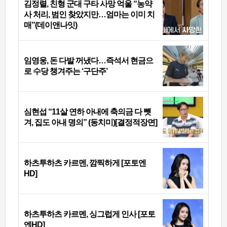
김정렬, 친형 군대 구타 사망 억울 “농약
사 처리, 범인 찾았지만…엄마는 이미 치
매”(데이앤나잇)
임영웅, 돈 다발 꺼냈다…즉석서 현금으
로 수당 챙겨주는 ‘구단주’
심현섭 “11살 연하 아내에 축의금 다 뺏
겨, 집도 아내 명의” (동치미)[결정적장면]
하츠투하츠 카르멘, 깜찍하게 [포토엔
HD]
하츠투하츠 카르멘, 싱그럽게 인사 [포토
엔HD]