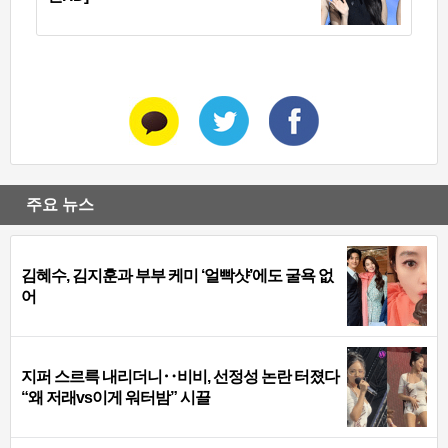
주요 뉴스
김혜수, 김지훈과 부부 케미 ‘얼빡샷’에도 굴욕 없
어
지퍼 스르륵 내리더니‥비비, 선정성 논란 터졌다
“왜 저래vs이게 워터밤” 시끌