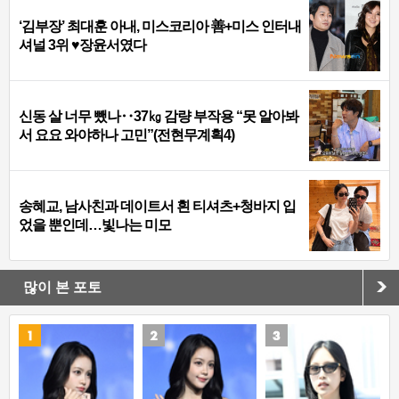
‘김부장’ 최대훈 아내, 미스코리아 善+미스 인터내
셔널 3위 ♥장윤서였다
신동 살 너무 뺐나‥37㎏ 감량 부작용 “못 알아봐
서 요요 와야하나 고민”(전현무계획4)
송혜교, 남사친과 데이트서 흰 티셔츠+청바지 입
었을 뿐인데…빛나는 미모
많이 본 포토