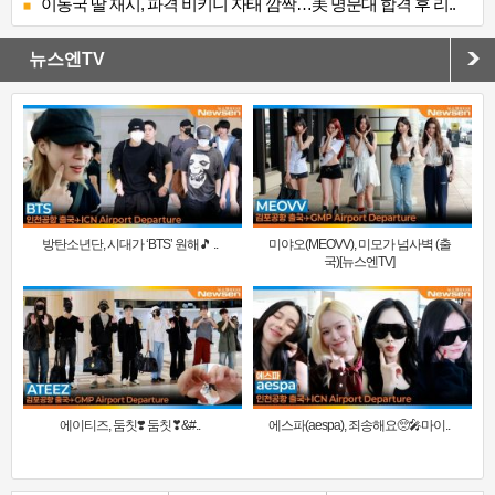
이동국 딸 재시, 파격 비키니 자태 깜짝…美 명문대 합격 후 리..
뉴스엔TV
방탄소년단, 시대가 ‘BTS’ 원해🎵 ..
미야오(MEOVV), 미모가 넘사벽 (출
국)[뉴스엔TV]
에이티즈, 둠칫❣️ 둠칫❣&#..
에스파(aespa), 죄송해요🥺🎤마이..