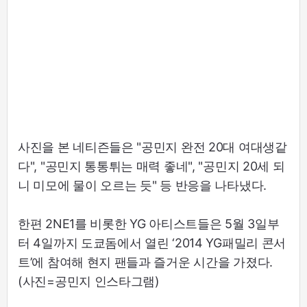
사진을 본 네티즌들은 "공민지 완전 20대 여대생같
다", "공민지 통통튀는 매력 좋네", "공민지 20세 되
니 미모에 물이 오르는 듯" 등 반응을 나타냈다.
한편 2NE1를 비롯한 YG 아티스트들은 5월 3일부
터 4일까지 도쿄돔에서 열린 ‘2014 YG패밀리 콘서
트’에 참여해 현지 팬들과 즐거운 시간을 가졌다.
(사진=공민지 인스타그램)