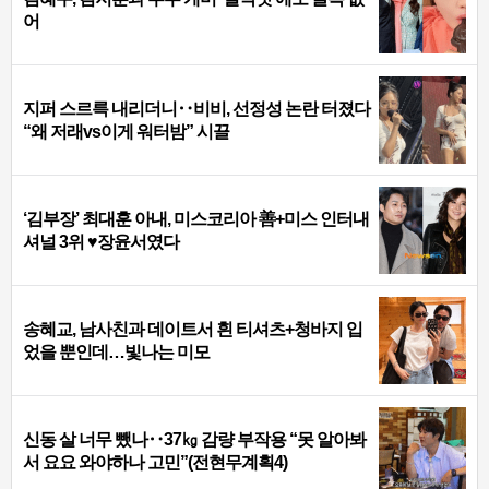
어
지퍼 스르륵 내리더니‥비비, 선정성 논란 터졌다
“왜 저래vs이게 워터밤” 시끌
‘김부장’ 최대훈 아내, 미스코리아 善+미스 인터내
셔널 3위 ♥장윤서였다
송혜교, 남사친과 데이트서 흰 티셔츠+청바지 입
었을 뿐인데…빛나는 미모
신동 살 너무 뺐나‥37㎏ 감량 부작용 “못 알아봐
서 요요 와야하나 고민”(전현무계획4)