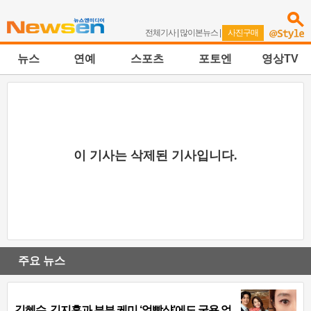
전체기사
|
많이본뉴스
|
사진구매
뉴스
연예
스포츠
포토엔
영상TV
이 기사는 삭제된 기사입니다.
주요 뉴스
김혜수, 김지훈과 부부 케미 ‘얼빡샷’에도 굴욕 없