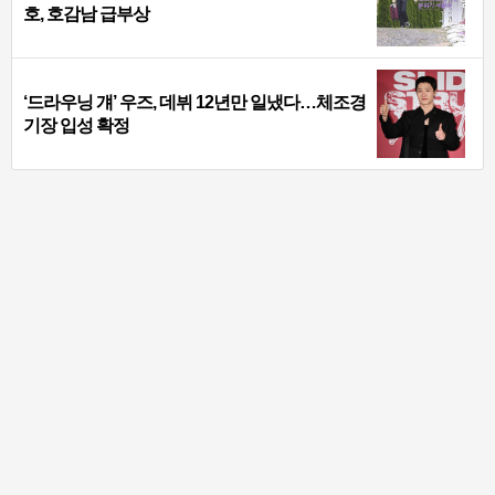
호, 호감남 급부상
‘드라우닝 걔’ 우즈, 데뷔 12년만 일냈다…체조경
기장 입성 확정