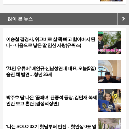
많이 본 뉴스
이승철 겹경사, 위고비로 살 쪽 빼고 할아버지 된
다‥마음으로 낳은 딸 임신 자랑(유퀴즈)
‘71만 유튜버’ 배인규 신남성연대 대표, 오늘(5일)
숨진 채 발견…향년 36세
박주호 딸 나은 ‘골때녀’ 관중석 등장, 김민재 복제
인간 보고 혼란 [결정적장면]
‘나는 SOLO’ 33기 첫날부터 반전…첫인상 0표 영