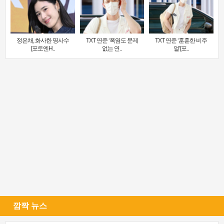
정은채, 화사한 명사수
TXT 연준 ‘폭염도 문제
TXT 연준 ‘훈훈한 비주
[포토엔H..
없는 연..
얼’[포..
깜짝 뉴스