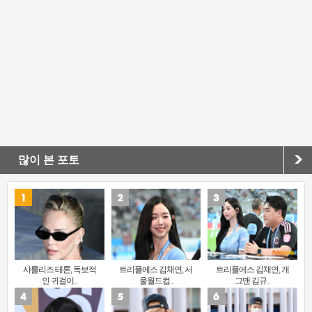
많이 본 포토
샤를리즈 테론, 독보적
트리플에스 김채연, 서
트리플에스 김채연, 개
인 귀걸이..
울월드컵..
그맨 김규..