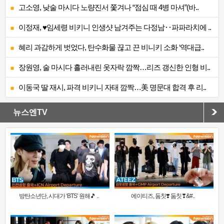
고소영, 낮술 마시다 노량진서 쫓겨나 “점심 때 4병 마셔”(바..
이정재, ♥임세령 비키니 인생샷 남겨주는 다정남‥파파라치에 ..
혜리 과감하게 벗었다, 탄수화물 끊고 끈 비니키 소화 ‘역대급..
장원영, 술 마시다 흘러내린 옷자락 깜짝…리즈 갱신한 인형 비..
이동국 딸 재시, 파격 비키니 자태 깜짝…美 명문대 합격 후 리..
뉴스엔TV
방탄소년단, 시대가 ‘BTS’ 원해🎵 ..
에이티즈, 둠칫❣️ 둠칫❣&#..