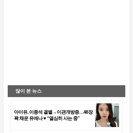
많이 본 뉴스
아이유, 이종석 결별→이관개방증…46장
꽉 채운 유애나 ♥ “열심히 사는 중”