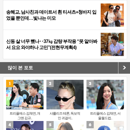
송혜교, 남사친과 데이트서 흰 티셔츠+청바지 입
었을 뿐인데…빛나는 미모
신동 살 너무 뺐나‥37㎏ 감량 부작용 “못 알아봐
서 요요 와야하나 고민”(전현무계획4)
많이 본 포토
트리플에스 김채연, 개
샤를리즈 테론, 독보적
트리플에스 김채연, 서
그맨 김규..
인 귀걸이..
울월드컵..