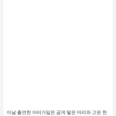
이날 출연한 아비가일은 곱게 땋은 머리와 고운 한