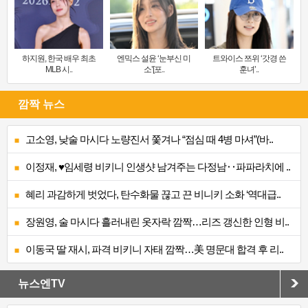
하지원, 한국 배우 최초
엔믹스 설윤 ‘눈부신 미
트와이스 쯔위 ‘갓경 쓴
MLB 시..
소’[포..
훈녀’..
깜짝 뉴스
고소영, 낮술 마시다 노량진서 쫓겨나 “점심 때 4병 마셔”(바..
이정재, ♥임세령 비키니 인생샷 남겨주는 다정남‥파파라치에 ..
혜리 과감하게 벗었다, 탄수화물 끊고 끈 비니키 소화 ‘역대급..
장원영, 술 마시다 흘러내린 옷자락 깜짝…리즈 갱신한 인형 비..
이동국 딸 재시, 파격 비키니 자태 깜짝…美 명문대 합격 후 리..
뉴스엔TV