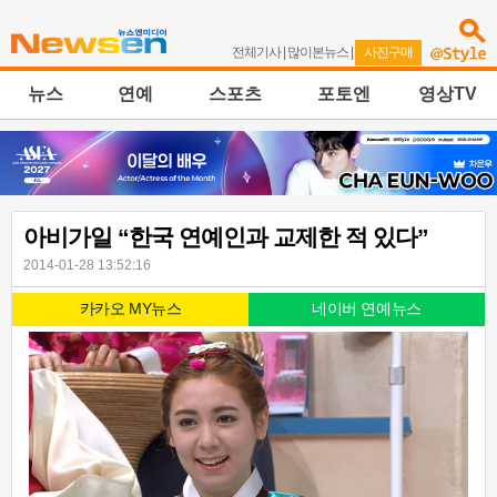
전체기사
|
많이본뉴스
|
사진구매
뉴스
연예
스포츠
포토엔
영상TV
아비가일 “한국 연예인과 교제한 적 있다”
2014-01-28 13:52:16
카카오 MY뉴스
네이버 연예뉴스