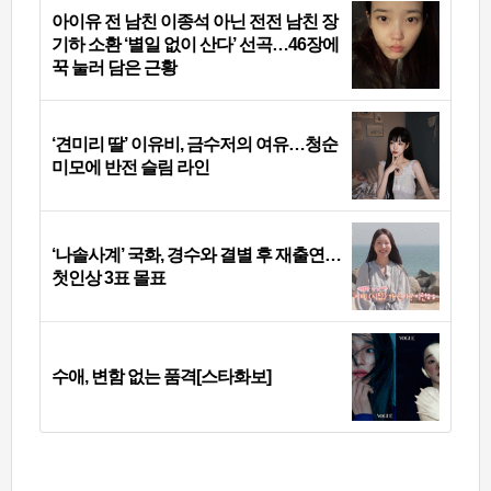
아이유 전 남친 이종석 아닌 전전 남친 장
기하 소환 ‘별일 없이 산다’ 선곡…46장에
꾹 눌러 담은 근황
‘견미리 딸’ 이유비, 금수저의 여유…청순
미모에 반전 슬림 라인
‘나솔사계’ 국화, 경수와 결별 후 재출연…
첫인상 3표 몰표
수애, 변함 없는 품격[스타화보]