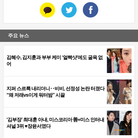
주요 뉴스
김혜수, 김지훈과 부부 케미 ‘얼빡샷’에도 굴욕 없
어
지퍼 스르륵 내리더니‥비비, 선정성 논란 터졌다
“왜 저래vs이게 워터밤” 시끌
‘김부장’ 최대훈 아내, 미스코리아 善+미스 인터내
셔널 3위 ♥장윤서였다