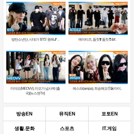
방탄소년단, 시대가 ‘BTS’ 원해🎵 ..
에이티즈, 둠칫❣️ 둠칫❣&#..
미야오(MEOVV), 미모가 넘사벽 (출
에스파(aespa), 죄송해요🥺🎤마이..
국)[뉴스엔TV]
방송EN
뮤직EN
포토EN
생활.문화
스포츠
IT.게임