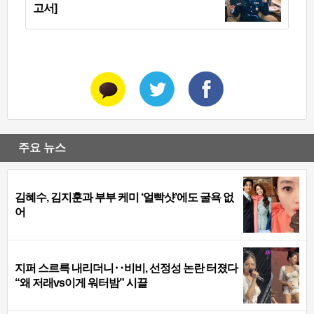
고서]
주요 뉴스
김혜수, 김지훈과 부부 케미 ‘얼빡샷’에도 굴욕 없
어
지퍼 스르륵 내리더니‥비비, 선정성 논란 터졌다
“왜 저래vs이게 워터밤” 시끌