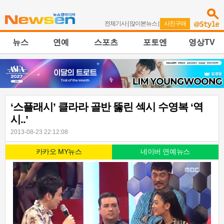
전체기사
|
많이본뉴스
|
사진구매
뉴스
연예
스포츠
포토엔
영상TV
‘스플래시’ 클라라 골반 뚫린 섹시 수영복 ‘역
시..’
2013-08-23 22:12:08
카카오 MY뉴스
네이버 연예뉴스