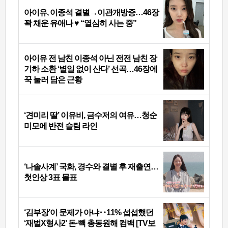
아이유, 이종석 결별→이관개방증…46장
꽉 채운 유애나 ♥ “열심히 사는 중”
아이유 전 남친 이종석 아닌 전전 남친 장
기하 소환 ‘별일 없이 산다’ 선곡…46장에
꾹 눌러 담은 근황
‘견미리 딸’ 이유비, 금수저의 여유…청순
미모에 반전 슬림 라인
‘나솔사계’ 국화, 경수와 결별 후 재출연…
첫인상 3표 몰표
‘김부장’이 문제가 아냐‥11% 섭섭했던
‘재벌X형사2’ 돈·빽 총동원해 컴백 [TV보