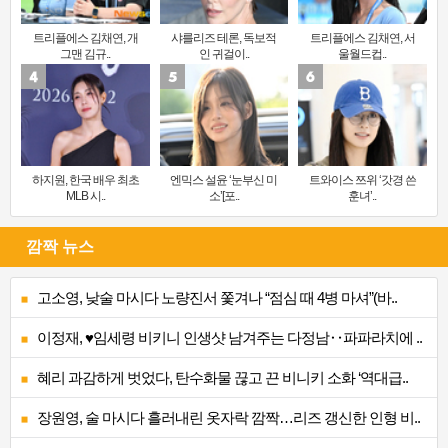
트리플에스 김채연, 개
샤를리즈 테론, 독보적
트리플에스 김채연, 서
그맨 김규..
인 귀걸이..
울월드컵..
하지원, 한국 배우 최초
엔믹스 설윤 ‘눈부신 미
트와이스 쯔위 ‘갓경 쓴
MLB 시..
소’[포..
훈녀’..
깜짝 뉴스
고소영, 낮술 마시다 노량진서 쫓겨나 “점심 때 4병 마셔”(바..
이정재, ♥임세령 비키니 인생샷 남겨주는 다정남‥파파라치에 ..
혜리 과감하게 벗었다, 탄수화물 끊고 끈 비니키 소화 ‘역대급..
장원영, 술 마시다 흘러내린 옷자락 깜짝…리즈 갱신한 인형 비..