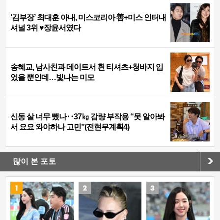
‘김부장’ 최대훈 아내, 미스코리아 善+미스 인터내
셔널 3위 ♥장윤서였다
송혜교, 남사친과 데이트서 흰 티셔츠+청바지 입
었을 뿐인데…빛나는 미모
신동 살 너무 뺐나‥37㎏ 감량 부작용 “못 알아봐
서 요요 와야하나 고민”(전현무계획4)
많이 본 포토