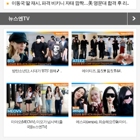
이동국 딸 재시, 파격 비키니 자태 깜짝…美 명문대 합격 후 리..
뉴스엔TV
방탄소년단, 시대가 ‘BTS’ 원해🎵 ..
에이티즈, 둠칫❣️ 둠칫❣&#..
미야오(MEOVV), 미모가 넘사벽 (출
에스파(aespa), 죄송해요🥺🎤마이..
국)[뉴스엔TV]