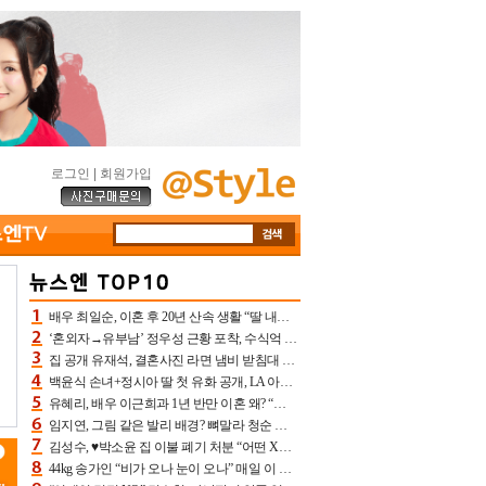
로그인
|
회원가입
배우 최일순, 이혼 후 20년 산속 생활 “딸 내가 버렸다고 원망‥맘 아파”(특종)[어제TV]
‘혼외자→유부남’ 정우성 근황 포착, 수식억 해킹 피해 후배 만났다 “존경하는”
집 공개 유재석, 결혼사진 라면 냄비 받침대 되고 분노‥가족사진도 피해(놀뭐)[어제TV]
백윤식 손녀+정시아 딸 첫 유화 공개, LA 아트쇼→서울국제조각페스타 작가다운 수준급 실력
유혜리, 배우 이근희과 1년 반만 이혼 왜? “식칼 꽂고 의자 던져” 충격 폭로(특종)[어제TV]
임지연, 그림 같은 발리 배경? 뼈말라 청순 비키니 핏에 상대 안 되네
김성수, ♥박소윤 집 이불 폐기 처분 “어떤 X이랑 썼을지 몰라” 질투(신랑수업2)[어제TV]
44kg 송가인 “비가 오나 눈이 오나” 매일 이 운동, 허벅지 근육량 상승+체지방 감소