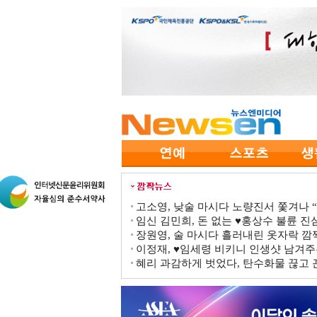
고소영, 낮술 마시다 노량진서 쫓겨나 “점
임신 김민희, 돈 없는 ♥홍상수 불륜 진심
장원영, 술 마시다 흘러내린 옷자락 
이정재, ♥임세령 비키니 인생샷 남겨주
혜리 과감하게 벗었다, 탄수화물 끊고 끈