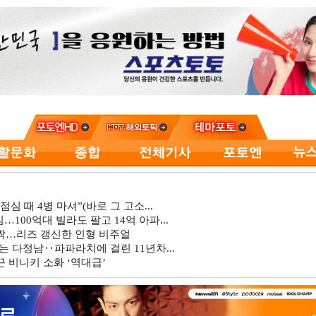
심 때 4병 마셔”(바로 그 고소...
…100억대 빌라도 팔고 14억 아파...
깜짝…리즈 갱신한 인형 비주얼
는 다정남‥파파라치에 걸린 11년차...
 비니키 소화 ‘역대급’