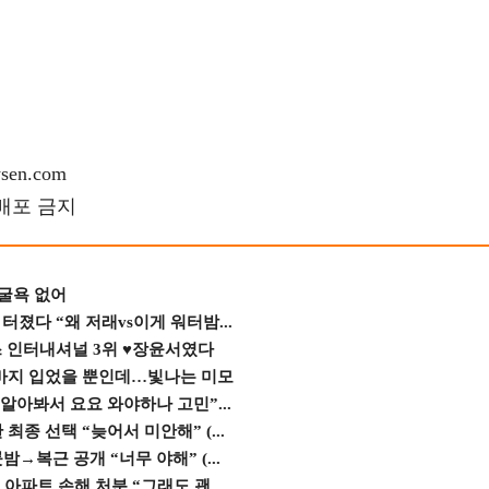
en.com
재배포 금지
 굴욕 없어
졌다 “왜 저래vs이게 워터밤...
스 인터내셔널 3위 ♥장윤서였다
바지 입었을 뿐인데…빛나는 미모
 알아봐서 요요 와야하나 고민”...
종 선택 “늦어서 미안해” (...
→복근 공개 “너무 야해” (...
 아파트 손해 처분 “그래도 괜...