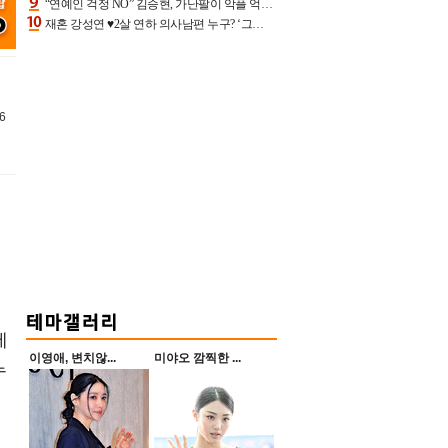
“연예인 걱정 NO” 김승현, 가난팔이 악플 억울할만‥아내+딸과 日 여행
재혼 강성연 ♥2살 연하 의사남편 누구? ‘그알’ 자문의에 훈남 비주얼 초엘리트 스펙 [종합]
6
에
이영애, 변치않...
미야오 깜찍한 ...
누