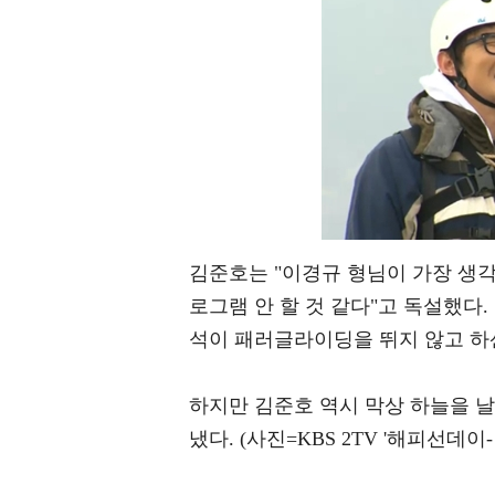
김준호는 "이경규 형님이 가장 생각
로그램 안 할 것 같다"고 독설했다
석이 패러글라이딩을 뛰지 않고 하
하지만 김준호 역시 막상 하늘을 날
냈다. (사진=KBS 2TV '해피선데이