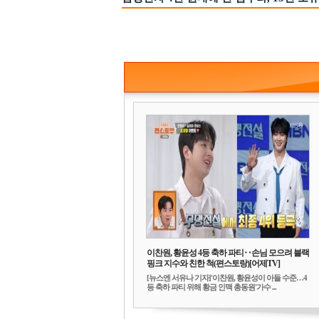
이찬원, 황윤성 4등 축하 파티‥손님 모으려 블랙
핑크 지수와 친한 척(편스토랑)[어제TV]
[뉴스엔 서유나 기자]'이찬원, 황윤성이 아들 수준…4
등 축하 파티 위해 황금 인맥 총동원'가수 ...