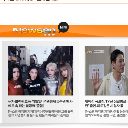
누가 블랙핑크 등 떠밀었나? 완전체 10주년 행사
밖에선 폭로전, TV선 싱글벙글
에도 속 타는 블링크 [종합]
면’ 출연, 피로감은 시청자 몫
[뉴스엔 하지원 기자]데뷔 10주년을 맞이한 그룹 블랙
[뉴스엔 하지원 기자]사생활 논란에
핑크 기념 행사를 둘러싼 팬들의 아쉬움이 좀처럼
민의 SBS 예능 '틈만 나면,' 출연분이 
가...