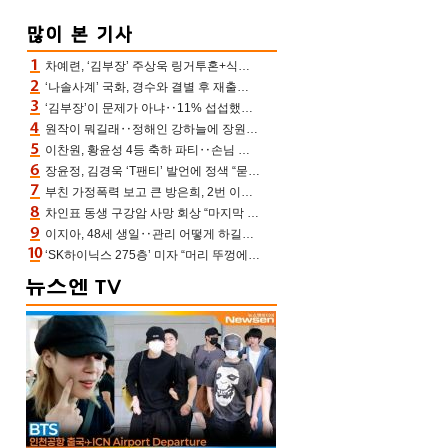
차예련, ‘김부장’ 주상욱 링거투혼+식스팩 비화 “옷 벗는데 아저씨는 안 된다고”(차장금)
‘나솔사계’ 국화, 경수와 결별 후 재출연…첫인상 3표 몰표
‘김부장’이 문제가 아냐‥11% 섭섭했던 ‘재벌X형사2’ 돈·빽 총동원해 컴백 [TV보고서]
원작이 뭐길래‥정해인 강하늘에 장원영까지 참여한 이 영화
이찬원, 황윤성 4등 축하 파티‥손님 모으려 블랙핑크 지수와 친한 척(편스토랑)[어제TV]
장윤정, 김경욱 ‘T팬티’ 발언에 정색 “묻지 않았는데, 그것도 성희롱”(장공장)
부친 가정폭력 보고 큰 방은희, 2번 이혼 후 잠수→母 고독사에 자책(특종세상)[어제TV]
차인표 동생 구강암 사망 회상 “마지막 순간 동생 손 잡아준 신애라, 두고두고 고마워” (신애라이프)
이지아, 48세 생일‥관리 어떻게 하길래 놀라운 동안 미모
‘SK하이닉스 275층’ 미자 “머리 뚜껑에서 사, 주식만 안 해도 돈 버는 것”