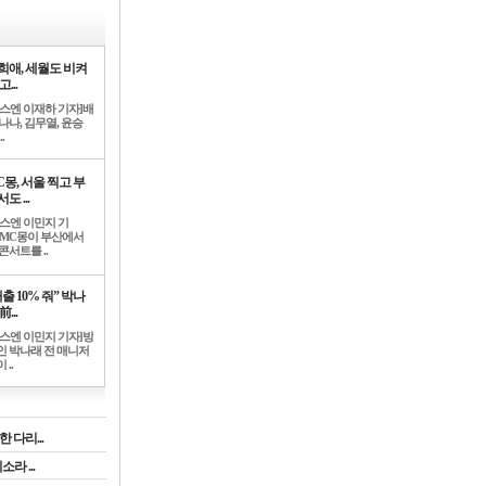
희애, 세월도 비켜
고...
뉴스엔 이재하 기자]배
나나, 김무열, 윤승
.
C몽, 서울 찍고 부
도 ...
뉴스엔 이민지 기
]MC몽이 부산에서
콘서트를 ..
출 10% 줘” 박나
前...
뉴스엔 이민지 기자]방
인 박나래 전 매니저
 ..
 다리...
라 ...