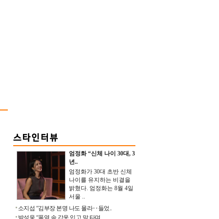
엄정화 “신체 나이 30대, 3
년..
엄정화가 30대 초반 신체
나이를 유지하는 비결을
밝혔다. 엄정화는 8월 4일
서울 ..
소지섭 “김부장 본명 나도 몰라‥들었..
박성웅 “폭염 속 갑옷 입고 말 타며 ..