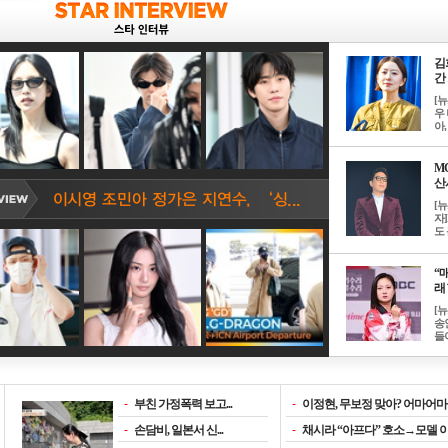
김
간 
[
우 
아, .
M
산서
[
자
도 
“매
래 
[
송
들이
-
부친 가정폭력 보고...
-
이정현, 무보정 맞아? 어마어마한
-
손담비, 일본서 신...
-
채시라 “아프다” 호소→모델 이소