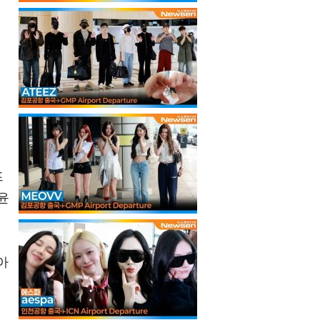
프
윤
아