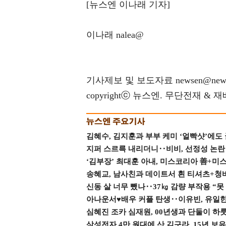
[뉴스엔 이나래 기자]
이나래 nalea@
기사제보 및 보도자료 newsen@news
copyrightⓒ 뉴스엔. 무단전재 & 
김혜수, 김지훈과 부부 케미 ‘얼빡샷’에도
지퍼 스르륵 내리더니‥비비, 선정성 논란 터
‘김부장’ 최대훈 아내, 미스코리아 善+미
송혜교, 남사친과 데이트서 흰 티셔츠+청
신동 살 너무 뺐나‥37㎏ 감량 부작용 “못
아나운서♥배우 커플 탄생‥이유빈, 유일한 최
심혜진 조카 심재원, 00년생과 단둘이 하룻밤
삼성전자 4만 원대에 산 김구라, 15년 보유