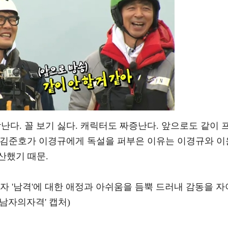
난다. 꼴 보기 싫다. 캐릭터도 짜증난다. 앞으로도 같이 
. 김준호가 이경규에게 독설을 퍼부은 이유는 이경규와 이
산했기 때문.
자 '남격'에 대한 애정과 아쉬움을 듬뿍 드러내 감동을 자
-남자의자격' 캡처)