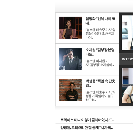
엄정화 “신체 나이 30
대, ...
[뉴스엔 배효주 기자]엄
정화가 30대 초반 신체
나이..
소지섭 “김부장 본명
나도...
[뉴스엔 하지원 기
자]'김부장' 소지섭이 ..
박성웅 “폭염 속 갑옷
입...
[뉴스엔 배효주 기자]박
성웅이 폭염에도 불구
하고 K..
-
트와이스 미나 이렇게 글래머였나, 드...
-
양정원, 으리으리한 집 공개 “시차 적...