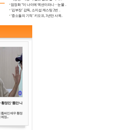
엄정화 “이 나이에 액션이라니‥눈물 ..
‘김부장’ 감독, 소지섭 캐스팅 2번 ..
‘중소돌의 기적’ 키오프, 3년만 사옥..
‥황정민 ‘틈만 나
 휩싸인 배우 황정
예정...