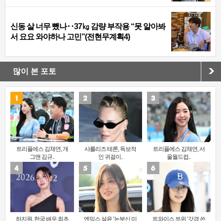
신동 살 너무 뺐나‥37㎏ 감량 부작용 “못 알아봐
서 요요 와야하나 고민”(전현무계획4)
많이 본 포토
트리플에스 김채연, 개
샤를리즈 테론, 독보적
트리플에스 김채연, 서
그맨 김규..
인 귀걸이..
울월드컵..
하지원, 한국 배우 최초
엔믹스 설윤 ‘눈부신 미
트와이스 쯔위 ‘갓경 쓴