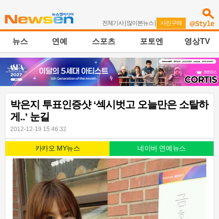
전체기사
|
많이본뉴스
|
사진구매
뉴스
연예
스포츠
포토엔
영상TV
박은지 투표인증샷 ‘섹시벗고 오늘만은 소탈하
게..’ 눈길
2012-12-19 15:46:32
카카오 MY뉴스
네이버 연예뉴스