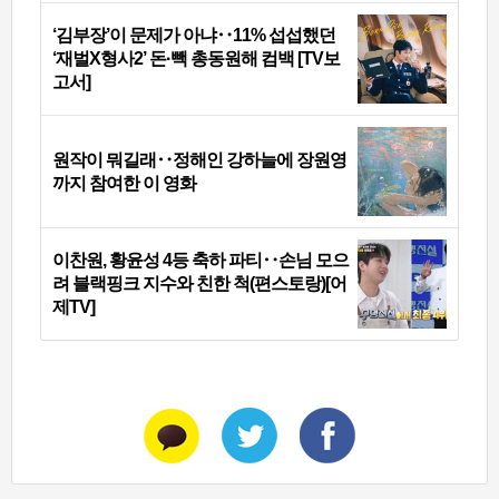
‘김부장’이 문제가 아냐‥11% 섭섭했던
‘재벌X형사2’ 돈·빽 총동원해 컴백 [TV보
고서]
원작이 뭐길래‥정해인 강하늘에 장원영
까지 참여한 이 영화
이찬원, 황윤성 4등 축하 파티‥손님 모으
려 블랙핑크 지수와 친한 척(편스토랑)[어
제TV]