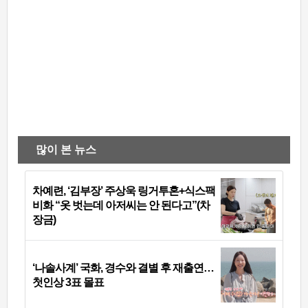
많이 본 뉴스
차예련, ‘김부장’ 주상욱 링거투혼+식스팩
비화 “옷 벗는데 아저씨는 안 된다고”(차
장금)
‘나솔사계’ 국화, 경수와 결별 후 재출연…
첫인상 3표 몰표