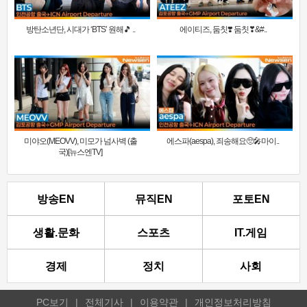
방탄소년단, 시대가 ‘BTS’ 원해🎵 ..
에이티즈, 둠칫❣️ 둠칫❣&#..
미야오(MEOVV), 미모가 넘사벽 (출
에스파(aespa), 죄송해요🥺🎤마이..
국)[뉴스엔TV]
방송EN
뮤직EN
포토EN
생활.문화
스포츠
IT.게임
경제
정치
사회
PC보기
|
전체기사
|
이용약관
|
개인정보처리방침