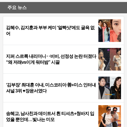
주요 뉴스
김혜수, 김지훈과 부부 케미 ‘얼빡샷’에도 굴욕 없
어
지퍼 스르륵 내리더니‥비비, 선정성 논란 터졌다
“왜 저래vs이게 워터밤” 시끌
‘김부장’ 최대훈 아내, 미스코리아 善+미스 인터내
셔널 3위 ♥장윤서였다
송혜교, 남사친과 데이트서 흰 티셔츠+청바지 입
었을 뿐인데…빛나는 미모