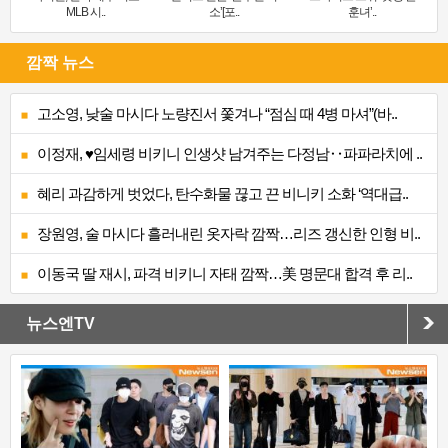
MLB 시..
소’[포..
훈녀’..
깜짝 뉴스
고소영, 낮술 마시다 노량진서 쫓겨나 “점심 때 4병 마셔”(바..
이정재, ♥임세령 비키니 인생샷 남겨주는 다정남‥파파라치에 ..
혜리 과감하게 벗었다, 탄수화물 끊고 끈 비니키 소화 ‘역대급..
장원영, 술 마시다 흘러내린 옷자락 깜짝…리즈 갱신한 인형 비..
이동국 딸 재시, 파격 비키니 자태 깜짝…美 명문대 합격 후 리..
뉴스엔TV