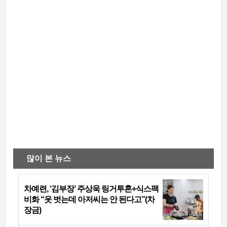
많이 본 뉴스
차예련, ‘김부장’ 주상욱 링거투혼+식스팩
비화 “옷 벗는데 아저씨는 안 된다고”(차
장금)