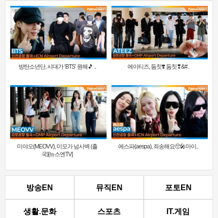
방탄소년단, 시대가 ‘BTS’ 원해🎵 ..
에이티즈, 둠칫❣️ 둠칫❣&#..
미야오(MEOVV), 미모가 넘사벽 (출
에스파(aespa), 죄송해요🥺🎤마이..
국)[뉴스엔TV]
방송EN
뮤직EN
포토EN
생활.문화
스포츠
IT.게임