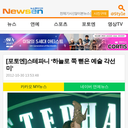
전체기사
|
많이본뉴스
|
사진구매
뉴스
연예
스포츠
포토엔
영상TV
[포토엔]스테파니 ‘하늘로 쭉 뻗은 예술 각선
미’
2012-10-30 13:53:48
카카오 MY뉴스
네이버 연예뉴스