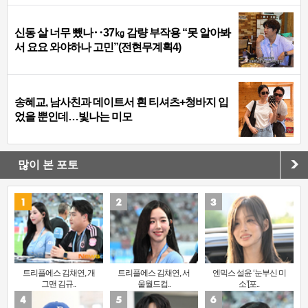
신동 살 너무 뺐나‥37㎏ 감량 부작용 “못 알아봐
서 요요 와야하나 고민”(전현무계획4)
송혜교, 남사친과 데이트서 흰 티셔츠+청바지 입
었을 뿐인데…빛나는 미모
많이 본 포토
트리플에스 김채연, 개
트리플에스 김채연, 서
엔믹스 설윤 ‘눈부신 미
그맨 김규..
울월드컵..
소’[포..