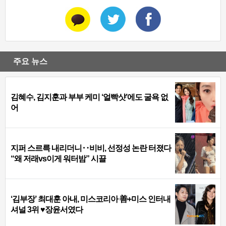
주요 뉴스
김혜수, 김지훈과 부부 케미 ‘얼빡샷’에도 굴욕 없
어
지퍼 스르륵 내리더니‥비비, 선정성 논란 터졌다
“왜 저래vs이게 워터밤” 시끌
‘김부장’ 최대훈 아내, 미스코리아 善+미스 인터내
셔널 3위 ♥장윤서였다