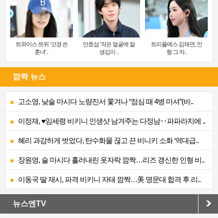
트와이스 쯔위 ‘갓경 쓴
안효섭 ‘작은 얼굴에 잘
트리플에스 김채연, 인
훈녀’..
생김이 ..
형 그 자..
깜짝 뉴스
고소영, 낮술 마시다 노량진서 쫓겨나 “점심 때 4병 마셔”(바..
이정재, ♥임세령 비키니 인생샷 남겨주는 다정남‥파파라치에 ..
혜리 과감하게 벗었다, 탄수화물 끊고 끈 비니키 소화 ‘역대급..
장원영, 술 마시다 흘러내린 옷자락 깜짝…리즈 갱신한 인형 비..
이동국 딸 재시, 파격 비키니 자태 깜짝…美 명문대 합격 후 리..
뉴스엔TV