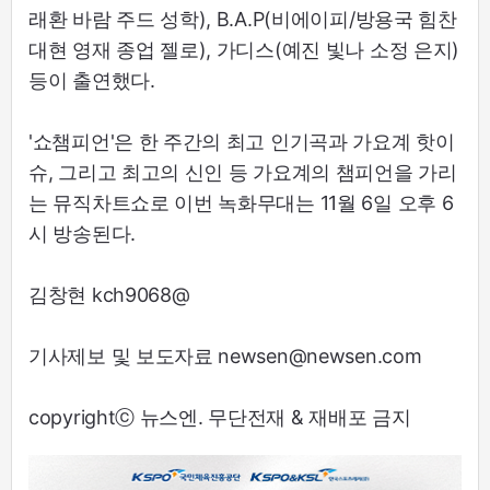
래환 바람 주드 성학), B.A.P(비에이피/방용국 힘찬
대현 영재 종업 젤로), 가디스(예진 빛나 소정 은지)
등이 출연했다.
'쇼챔피언'은 한 주간의 최고 인기곡과 가요계 핫이
슈, 그리고 최고의 신인 등 가요계의 챔피언을 가리
는 뮤직차트쇼로 이번 녹화무대는 11월 6일 오후 6
시 방송된다.
김창현 kch9068@
기사제보 및 보도자료 newsen@newsen.com
copyrightⓒ 뉴스엔. 무단전재 & 재배포 금지