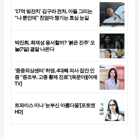
‘17억 빚잔치’ 김구라 전처, 아들 그리는
“나 뿐인데” 친엄마 챙기는 효심 눈길
박진희, 최재성 용서할까? ‘붉은 진주’ 오
늘(7일) 결말 나온다
‘중증외상센터’ 하영, 4대째 의사 집안 인
증 “증조부, 고종 황제 진료”(옥문아)[어제
TV]
트와이스 미나 ‘눈부신 아름다움’[포토엔
HD]