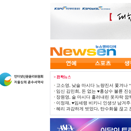
고소영, 낮술 마시다 노량진서 쫓겨나 “점
임신 김민희, 돈 없는 ♥홍상수 불륜 진심
장원영, 술 마시다 흘러내린 옷자락 
이정재, ♥임세령 비키니 인생샷 남겨주
혜리 과감하게 벗었다, 탄수화물 끊고 끈