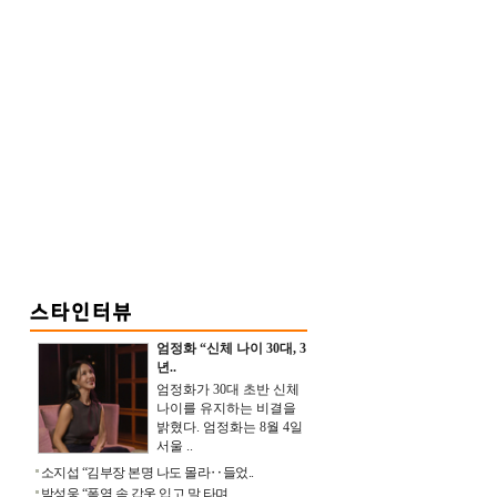
엄정화 “신체 나이 30대, 3
년..
엄정화가 30대 초반 신체
나이를 유지하는 비결을
밝혔다. 엄정화는 8월 4일
서울 ..
소지섭 “김부장 본명 나도 몰라‥들었..
박성웅 “폭염 속 갑옷 입고 말 타며 ..