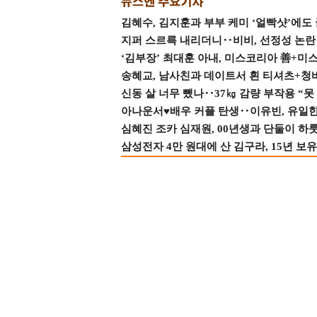
김혜수, 김지훈과 부부 케미 ‘얼빡샷’에도
지퍼 스르륵 내리더니‥비비, 선정성 논란 터
‘김부장’ 최대훈 아내, 미스코리아 善+미
송혜교, 남사친과 데이트서 흰 티셔츠+청
신동 살 너무 뺐나‥37㎏ 감량 부작용 “못
아나운서♥배우 커플 탄생‥이유빈, 유일한 최
심혜진 조카 심재원, 00년생과 단둘이 하룻밤
삼성전자 4만 원대에 산 김구라, 15년 보유