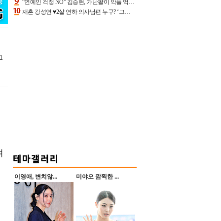
“연예인 걱정 NO” 김승현, 가난팔이 악플 억울할만‥아내+딸과 日 여행
재혼 강성연 ♥2살 연하 의사남편 누구? ‘그알’ 자문의에 훈남 비주얼 초엘리트 스펙 [종합]
1
며
이영애, 변치않...
미야오 깜찍한 ...