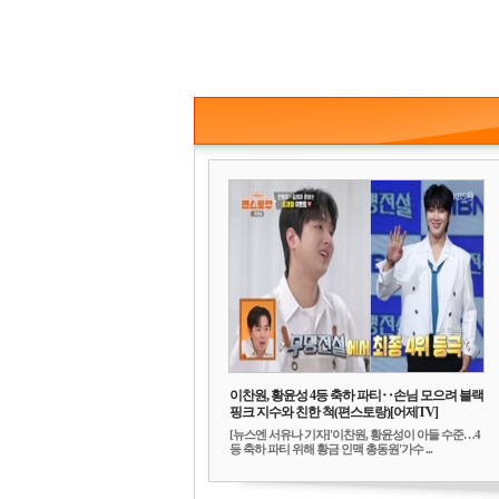
이찬원, 황윤성 4등 축하 파티‥손님 모으려 블랙
핑크 지수와 친한 척(편스토랑)[어제TV]
[뉴스엔 서유나 기자]'이찬원, 황윤성이 아들 수준…4
등 축하 파티 위해 황금 인맥 총동원'가수 ...