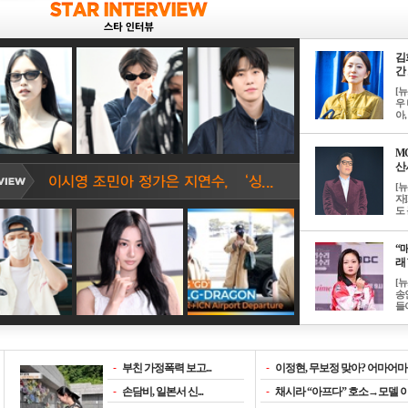
김
간 
[
우 
아, .
M
산서
[
자
도 
“매
래 
[
송
들이
-
부친 가정폭력 보고...
-
이정현, 무보정 맞아? 어마어마한
-
손담비, 일본서 신...
-
채시라 “아프다” 호소→모델 이소