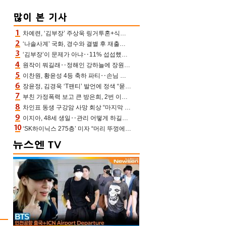
차예련, ‘김부장’ 주상욱 링거투혼+식스팩 비화 “옷 벗는데 아저씨는 안 된다고”(차장금)
‘나솔사계’ 국화, 경수와 결별 후 재출연…첫인상 3표 몰표
‘김부장’이 문제가 아냐‥11% 섭섭했던 ‘재벌X형사2’ 돈·빽 총동원해 컴백 [TV보고서]
원작이 뭐길래‥정해인 강하늘에 장원영까지 참여한 이 영화
이찬원, 황윤성 4등 축하 파티‥손님 모으려 블랙핑크 지수와 친한 척(편스토랑)[어제TV]
장윤정, 김경욱 ‘T팬티’ 발언에 정색 “묻지 않았는데, 그것도 성희롱”(장공장)
부친 가정폭력 보고 큰 방은희, 2번 이혼 후 잠수→母 고독사에 자책(특종세상)[어제TV]
차인표 동생 구강암 사망 회상 “마지막 순간 동생 손 잡아준 신애라, 두고두고 고마워” (신애라이프)
이지아, 48세 생일‥관리 어떻게 하길래 놀라운 동안 미모
‘SK하이닉스 275층’ 미자 “머리 뚜껑에서 사, 주식만 안 해도 돈 버는 것”