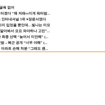
 굴욕 없어
졌다 “왜 저래vs이게 워터밤...
스 인터내셔널 3위 ♥장윤서였다
바지 입었을 뿐인데…빛나는 미모
 알아봐서 요요 와야하나 고민”...
종 선택 “늦어서 미안해” (...
→복근 공개 “너무 야해” (...
 아파트 손해 처분 “그래도 괜...