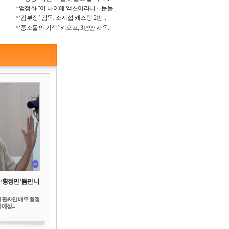
엄정화 “이 나이에 액션이라니‥눈물 ..
‘김부장’ 감독, 소지섭 캐스팅 2번 ..
‘중소돌의 기적’ 키오프, 3년만 사옥..
‥황정민 ‘틈만 나
 휩싸인 배우 황정
예정...