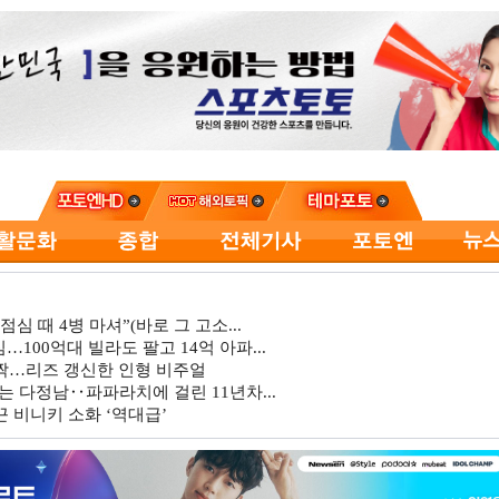
심 때 4병 마셔”(바로 그 고소...
…100억대 빌라도 팔고 14억 아파...
깜짝…리즈 갱신한 인형 비주얼
는 다정남‥파파라치에 걸린 11년차...
 비니키 소화 ‘역대급’