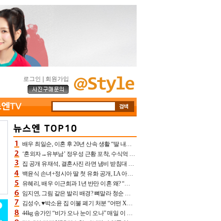
로그인
|
회원가입
배우 최일순, 이혼 후 20년 산속 생활 “딸 내가 버렸다고 원망‥맘 아파”(특종)[어제TV]
‘혼외자→유부남’ 정우성 근황 포착, 수식억 해킹 피해 후배 만났다 “존경하는”
집 공개 유재석, 결혼사진 라면 냄비 받침대 되고 분노‥가족사진도 피해(놀뭐)[어제TV]
백윤식 손녀+정시아 딸 첫 유화 공개, LA 아트쇼→서울국제조각페스타 작가다운 수준급 실력
유혜리, 배우 이근희과 1년 반만 이혼 왜? “식칼 꽂고 의자 던져” 충격 폭로(특종)[어제TV]
임지연, 그림 같은 발리 배경? 뼈말라 청순 비키니 핏에 상대 안 되네
김성수, ♥박소윤 집 이불 폐기 처분 “어떤 X이랑 썼을지 몰라” 질투(신랑수업2)[어제TV]
44kg 송가인 “비가 오나 눈이 오나” 매일 이 운동, 허벅지 근육량 상승+체지방 감소