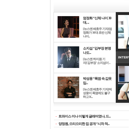
엄정화 “신체 나이 30
대, ...
[뉴스엔 배효주 기자]엄
정화가 30대 초반 신체
나이..
소지섭 “김부장 본명
나도...
[뉴스엔 하지원 기
자]'김부장' 소지섭이 ..
박성웅 “폭염 속 갑옷
입...
[뉴스엔 배효주 기자]박
성웅이 폭염에도 불구
하고 K..
-
트와이스 미나 이렇게 글래머였나, 드...
-
양정원, 으리으리한 집 공개 “시차 적...