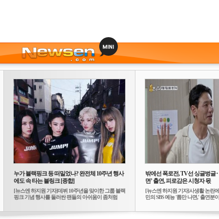
누가 블랙핑크 등 떠밀었나? 완전체 10주년 행사
밖에선 폭로전, TV선 싱글벙글
에도 속 타는 블링크 [종합]
면’ 출연, 피로감은 시청자 몫
[뉴스엔 하지원 기자]데뷔 10주년을 맞이한 그룹 블랙
[뉴스엔 하지원 기자]사생활 논란에
핑크 기념 행사를 둘러싼 팬들의 아쉬움이 좀처럼
민의 SBS 예능 '틈만 나면,' 출연분이 
가...