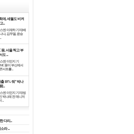
희애, 세월도 비켜
고...
뉴스엔 이재하 기자]배
나나, 김무열, 윤승
.
C몽, 서울 찍고 부
도 ...
뉴스엔 이민지 기
]MC몽이 부산에서
콘서트를 ..
출 10% 줘” 박나
前...
뉴스엔 이민지 기자]방
인 박나래 전 매니저
 ..
 다리...
라 ...