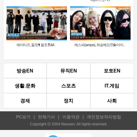
에이티즈, 둠칫❣️ 둠칫❣&#..
에스파(aespa), 죄송해요🥺🎤마이..
방송EN
뮤직EN
포토EN
생활.문화
스포츠
IT.게임
경제
정치
사회
PC보기
|
전체기사
|
이용약관
|
개인정보처리방침
Copyright ⓒ 2004 Newsen. All rights reserved.