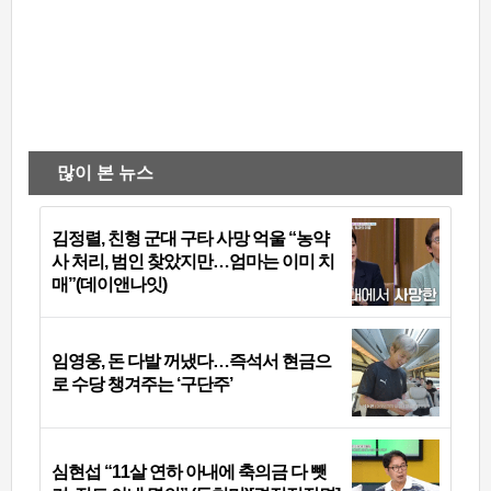
많이 본 뉴스
김정렬, 친형 군대 구타 사망 억울 “농약
사 처리, 범인 찾았지만…엄마는 이미 치
매”(데이앤나잇)
임영웅, 돈 다발 꺼냈다…즉석서 현금으
로 수당 챙겨주는 ‘구단주’
심현섭 “11살 연하 아내에 축의금 다 뺏