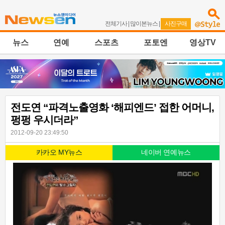
전체기사
|
많이본뉴스
|
사진구매
뉴스
연예
스포츠
포토엔
영상TV
전도연 “파격노출영화 ‘해피엔드’ 접한 어머니,
펑펑 우시더라”
2012-09-20 23:49:50
카카오 MY뉴스
네이버 연예뉴스