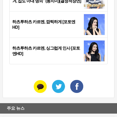
겨, 집도 아내 명의” (동치미)[결정적장면]
하츠투하츠 카르멘, 깜찍하게 [포토엔
HD]
하츠투하츠 카르멘, 싱그럽게 인사 [포토
엔HD]
주요 뉴스