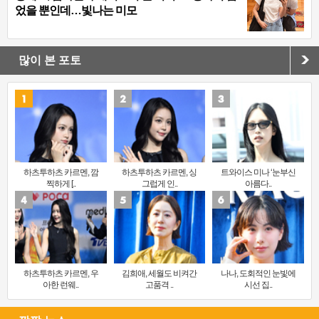
었을 뿐인데…빛나는 미모
많이 본 포토
하츠투하츠 카르멘, 깜
하츠투하츠 카르멘, 싱
트와이스 미나 ‘눈부신
찍하게 [..
그럽게 인..
아름다..
하츠투하츠 카르멘, 우
김희애, 세월도 비켜간
나나, 도회적인 눈빛에
아한 런웨..
고품격 ..
시선 집..