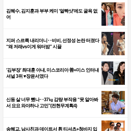
김혜수, 김지훈과 부부 케미 ‘얼빡샷’에도 굴욕 없
어
지퍼 스르륵 내리더니‥비비, 선정성 논란 터졌다
“왜 저래vs이게 워터밤” 시끌
‘김부장’ 최대훈 아내, 미스코리아 善+미스 인터내
셔널 3위 ♥장윤서였다
신동 살 너무 뺐나‥37㎏ 감량 부작용 “못 알아봐
서 요요 와야하나 고민”(전현무계획4)
송혜교, 남사친과 데이트서 흰 티셔츠+청바지 입