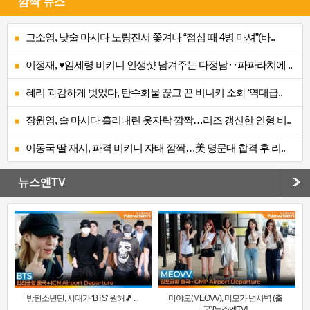
깜짝 뉴스
고소영, 낮술 마시다 노량진서 쫓겨나 “점심 때 4병 마셔”(바..
이정재, ♥임세령 비키니 인생샷 남겨주는 다정남‥파파라치에 ..
혜리 과감하게 벗었다, 탄수화물 끊고 끈 비니키 소화 ‘역대급..
장원영, 술 마시다 흘러내린 옷자락 깜짝…리즈 갱신한 인형 비..
이동국 딸 재시, 파격 비키니 자태 깜짝…美 명문대 합격 후 리..
뉴스엔TV
방탄소년단, 시대가 ‘BTS’ 원해🎵 ..
미야오(MEOVV), 미모가 넘사벽 (출
국)[뉴스엔TV]