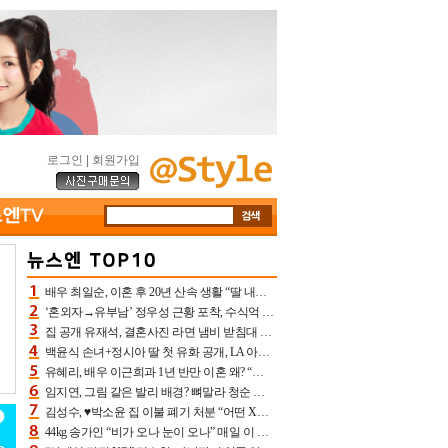
로그인
|
회원가입
배우 최일순, 이혼 후 20년 산속 생활 “딸 내가 버렸다고 원망‥맘 아파”(특종)[어제TV]
‘혼외자→유부남’ 정우성 근황 포착, 수식억 해킹 피해 후배 만났다 “존경하는”
집 공개 유재석, 결혼사진 라면 냄비 받침대 되고 분노‥가족사진도 피해(놀뭐)[어제TV]
백윤식 손녀+정시아 딸 첫 유화 공개, LA 아트쇼→서울국제조각페스타 작가다운 수준급 실력
유혜리, 배우 이근희과 1년 반만 이혼 왜? “식칼 꽂고 의자 던져” 충격 폭로(특종)[어제TV]
임지연, 그림 같은 발리 배경? 뼈말라 청순 비키니 핏에 상대 안 되네
김성수, ♥박소윤 집 이불 폐기 처분 “어떤 X이랑 썼을지 몰라” 질투(신랑수업2)[어제TV]
44kg 송가인 “비가 오나 눈이 오나” 매일 이 운동, 허벅지 근육량 상승+체지방 감소