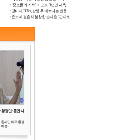
‘중소돌의 기적’ 키오프, 3년만 사옥..
강미나 “13kg 감량 후 예쁘다는 반응 ..
윤보미 결혼식 불참한 손나은 “판다로..
‥황정민 ‘틈만 나
 휩싸인 배우 황정
예정...