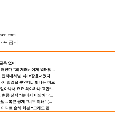
en.com
재배포 금지
 굴욕 없어
졌다 “왜 저래vs이게 워터밤...
스 인터내셔널 3위 ♥장윤서였다
바지 입었을 뿐인데…빛나는 미모
 알아봐서 요요 와야하나 고민”...
종 선택 “늦어서 미안해” (...
→복근 공개 “너무 야해” (...
 아파트 손해 처분 “그래도 괜...