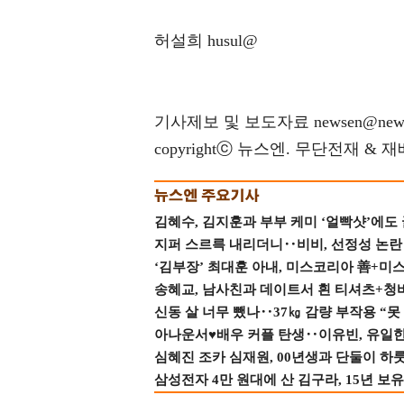
허설희 husul@
기사제보 및 보도자료 newsen@news
copyrightⓒ 뉴스엔. 무단전재 & 
김혜수, 김지훈과 부부 케미 ‘얼빡샷’에도
지퍼 스르륵 내리더니‥비비, 선정성 논란 터
‘김부장’ 최대훈 아내, 미스코리아 善+미
송혜교, 남사친과 데이트서 흰 티셔츠+청
신동 살 너무 뺐나‥37㎏ 감량 부작용 “못
아나운서♥배우 커플 탄생‥이유빈, 유일한 최
심혜진 조카 심재원, 00년생과 단둘이 하룻밤
삼성전자 4만 원대에 산 김구라, 15년 보유