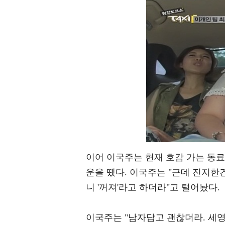
이어 이국주는 현재 호감 가는 동료
운을 뗐다. 이국주는 "근데 진지한건
니 '꺼져'라고 하더라"고 털어놨다.
이국주는 "남자답고 괜찮더라. 세영이