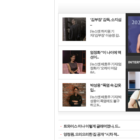
‘김부장’ 감독, 소지섭
...
[뉴스엔 하지원 기
자]'김부장' 이승영 감..
엄정화 “이 나이에 액
션이...
[뉴스엔 배효주 기자]엄
정화가 '오케이 마담
&#..
박성웅 “폭염 속 갑옷
입...
[뉴스엔 배효주 기자]박
성웅이 폭염에도 불구
하고 K..
-
트와이스 미나 이렇게 글래머였나, 드...
-
양정원, 으리으리한 집 공개 “시차 적...