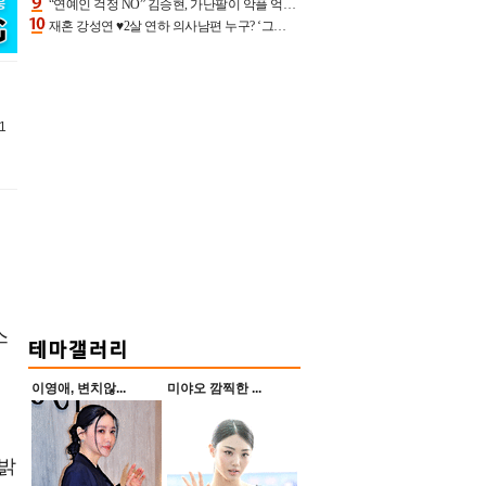
“연예인 걱정 NO” 김승현, 가난팔이 악플 억울할만‥아내+딸과 日 여행
재혼 강성연 ♥2살 연하 의사남편 누구? ‘그알’ 자문의에 훈남 비주얼 초엘리트 스펙 [종합]
1
스
이영애, 변치않...
미야오 깜찍한 ...
 밝