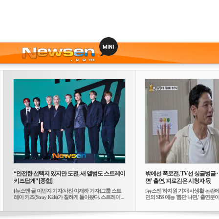
“안전한 선택지 있지만 도전, 새 앨범도 스트레이
밖에선 폭로전, TV선 싱글벙글
키즈답게” [종합]
면’ 출연, 피로감은 시청자 몫
[뉴스엔 글 이민지 기자/사진 이재하 기자]그룹 스트
[뉴스엔 하지원 기자]사생활 논란에
레이 키즈(Stray Kids)가 칠하게 돌아왔다. 스트레이 ...
민의 SBS 예능 '틈만 나면,' 출연분이 