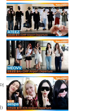
고
랬더
)