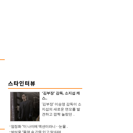
‘김부장’ 감독, 소지섭 캐
스..
'김부장' 이승영 감독이 소
지섭의 새로운 면모를 발
견하고 깜짝 놀랐던 ..
엄정화 “이 나이에 액션이라니‥눈물 ..
박성웅 “폭염 속 갑옷 입고 말 타며 ..