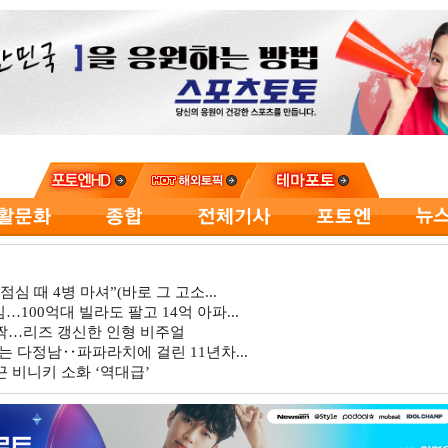
심 때 4병 마셔”(바로 그 고소...
…100억대 빌라도 팔고 14억 아파...
깜짝…리즈 갱신한 인형 비주얼
는 다정남‥파파라치에 걸린 11년차...
 비니키 소화 ‘역대급’