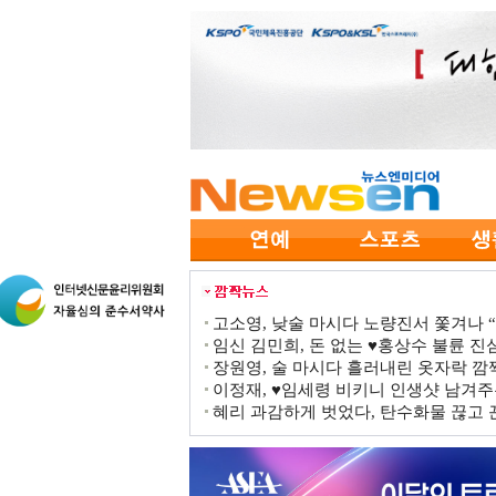
고소영, 낮술 마시다 노량진서 쫓겨나 “점
임신 김민희, 돈 없는 ♥홍상수 불륜 진심
장원영, 술 마시다 흘러내린 옷자락 
이정재, ♥임세령 비키니 인생샷 남겨주
혜리 과감하게 벗었다, 탄수화물 끊고 끈