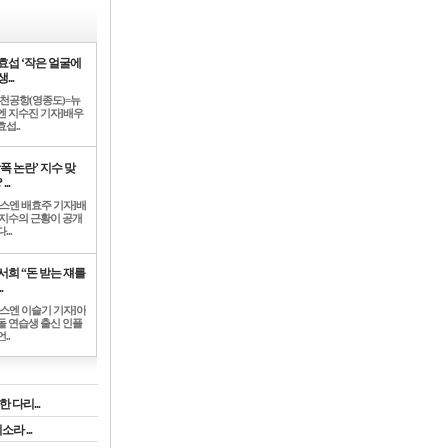
효섭 ‘작은 얼굴에
...
인천공항(영종도)=뉴
엔 지수진 기자]배우
섭..
학폭 논란’ 지수 맞
...
뉴스엔 배효주 기자]배
 지수의 근황이 공개
...
서희 “돈 받는 쟤를
.
뉴스엔 이슬기 기자]아
돌 연습생 출신 인플
..
 다리...
라 ...