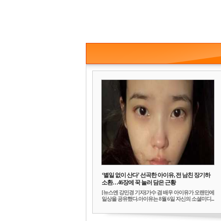
‘별일 없이 산다’ 선곡한 아이유, 전 남친 장기하
소환…46장에 꾹 눌러 담은 근황
[뉴스엔 강민경 기자]가수 겸 배우 아이유가 오랜만에
일상을 공유했다.아이유는 8월 6일 자신의 소셜미디...