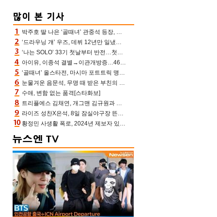
박주호 딸 나은 ‘골때녀’ 관중석 등장, 김민재 복제인간 보고 혼란 [결정적장면]
‘드라우닝 걔’ 우즈, 데뷔 12년만 일냈다…체조경기장 입성 확정
‘나는 SOLO’ 33기 첫날부터 반전…첫인상 0표 영호, 호감남 급부상
아이유, 이종석 결별→이관개방증…46장 꽉 채운 유애나 ♥ “열심히 사는 중”
‘골때녀’ 올스타전, 마시마 포트트릭 맹추격전 5:4 골 잔치 ‘짜릿’ [어제TV]
눈물겨운 음문석, 무명 때 받은 부친의 전재산→폐암 父 세상 떠나기 전 여행(유퀴즈)[어제TV]
수애, 변함 없는 품격[스타화보]
트리플에스 김채연, 개그맨 김규원과 함께 프리뷰쇼 진행 [포토엔HD]
라이즈 성찬X은석, 8일 잠실야구장 뜬다…시구 시타+특별공연까지
황정민 사생활 폭로, 2024년 제보자 있었나 “네가 회사에 전화했니” 녹취록 공개 파장