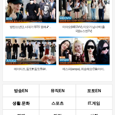
방탄소년단, 시대가 ‘BTS’ 원해🎵 ..
미야오(MEOVV), 미모가 넘사벽 (출
국)[뉴스엔TV]
에이티즈, 둠칫❣️ 둠칫❣&#..
에스파(aespa), 죄송해요🥺🎤마이..
방송EN
뮤직EN
포토EN
생활.문화
스포츠
IT.게임