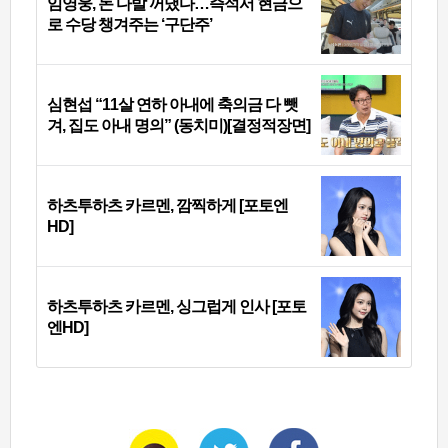
임영웅, 돈 다발 꺼냈다…즉석서 현금으
로 수당 챙겨주는 ‘구단주’
심현섭 “11살 연하 아내에 축의금 다 뺏
겨, 집도 아내 명의” (동치미)[결정적장면]
하츠투하츠 카르멘, 깜찍하게 [포토엔
HD]
하츠투하츠 카르멘, 싱그럽게 인사 [포토
엔HD]