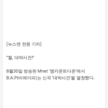
[뉴스엔 전원 기자]
"헐, 대박사건!"
8월30일 방송된 Mnet '엠카운트다운'에서
B.A.P(비에이피)는 신곡 '대박사건'을 열창했다.