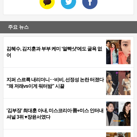
주요 뉴스
김혜수, 김지훈과 부부 케미 ‘얼빡샷’에도 굴욕 없
어
지퍼 스르륵 내리더니‥비비, 선정성 논란 터졌다
“왜 저래vs이게 워터밤” 시끌
‘김부장’ 최대훈 아내, 미스코리아 善+미스 인터내
셔널 3위 ♥장윤서였다