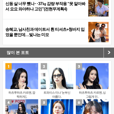
신동 살 너무 뺐나‥37㎏ 감량 부작용 “못 알아봐
서 요요 와야하나 고민”(전현무계획4)
송혜교, 남사친과 데이트서 흰 티셔츠+청바지 입
었을 뿐인데…빛나는 미모
많이 본 포토
하츠투하츠 카르멘, 깜
트와이스 미나 ‘눈부신
하츠투하츠 카르멘, 싱
찍하게 [..
아름다..
그럽게 인..