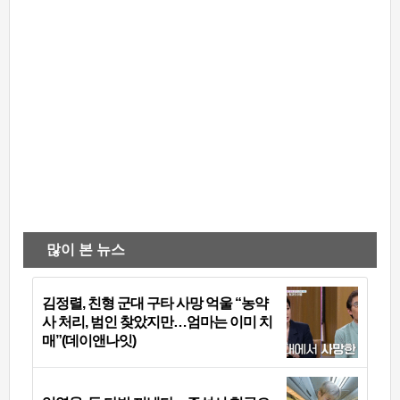
많이 본 뉴스
김정렬, 친형 군대 구타 사망 억울 “농약
사 처리, 범인 찾았지만…엄마는 이미 치
매”(데이앤나잇)