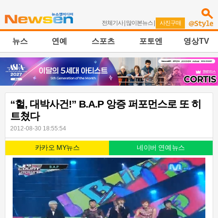
전체기사
|
많이본뉴스
|
사진구매
뉴스
연예
스포츠
포토엔
영상TV
“헐, 대박사건!” B.A.P 앙증 퍼포먼스로 또 히
트쳤다
2012-08-30 18:55:54
카카오 MY뉴스
네이버 연예뉴스