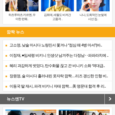
하츠투하츠 카르멘, 우
김희애, 세월도 비켜간
나나, 도회적인 눈빛에
아한 런웨..
고품격 ..
시선 집..
깜짝 뉴스
고소영, 낮술 마시다 노량진서 쫓겨나 “점심 때 4병 마셔”(바..
이정재, ♥임세령 비키니 인생샷 남겨주는 다정남‥파파라치에 ..
혜리 과감하게 벗었다, 탄수화물 끊고 끈 비니키 소화 ‘역대급..
장원영, 술 마시다 흘러내린 옷자락 깜짝…리즈 갱신한 인형 비..
이동국 딸 재시, 파격 비키니 자태 깜짝…美 명문대 합격 후 리..
뉴스엔TV