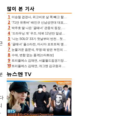
이승철 겹경사, 위고비로 살 쪽 빼고 할아버지 된다‥마음으로 낳은 딸 임신 자랑(유퀴즈)
‘71만 유튜버’ 배인규 신남성연대 대표, 오늘(5일) 숨진 채 발견…향년 36세
박주호 딸 나은 ‘골때녀’ 관중석 등장, 김민재 복제인간 보고 혼란 [결정적장면]
‘드라우닝 걔’ 우즈, 데뷔 12년만 일냈다…체조경기장 입성 확정
‘나는 SOLO’ 33기 첫날부터 반전…첫인상 0표 영호, 호감남 급부상
근
‘골때녀’ 올스타전, 마시마 포트트릭 맹추격전 5:4 골 잔치 ‘짜릿’ [어제TV]
눈물겨운 음문석, 무명 때 받은 부친의 전재산→폐암 父 세상 떠나기 전 여행(유퀴즈)[어제TV]
수애, 변함 없는 품격[스타화보]
트리플에스 김채연, 서울월드컵경기장에 뜬 맨시티 여신 [포토엔HD]
트리플에스 김채연, 개그맨 김규원과 함께 프리뷰쇼 진행 [포토엔HD]
분
 다
리
마