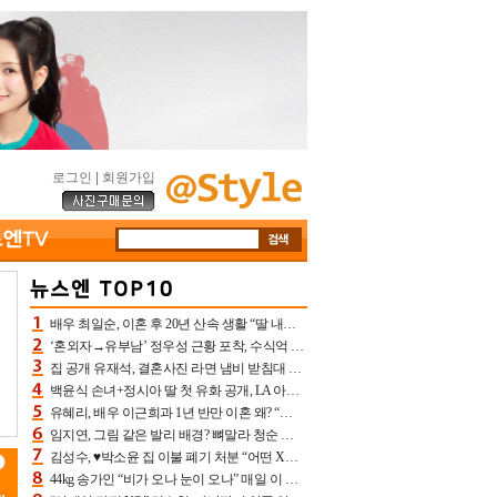
로그인
|
회원가입
배우 최일순, 이혼 후 20년 산속 생활 “딸 내가 버렸다고 원망‥맘 아파”(특종)[어제TV]
‘혼외자→유부남’ 정우성 근황 포착, 수식억 해킹 피해 후배 만났다 “존경하는”
집 공개 유재석, 결혼사진 라면 냄비 받침대 되고 분노‥가족사진도 피해(놀뭐)[어제TV]
백윤식 손녀+정시아 딸 첫 유화 공개, LA 아트쇼→서울국제조각페스타 작가다운 수준급 실력
유혜리, 배우 이근희과 1년 반만 이혼 왜? “식칼 꽂고 의자 던져” 충격 폭로(특종)[어제TV]
임지연, 그림 같은 발리 배경? 뼈말라 청순 비키니 핏에 상대 안 되네
김성수, ♥박소윤 집 이불 폐기 처분 “어떤 X이랑 썼을지 몰라” 질투(신랑수업2)[어제TV]
44kg 송가인 “비가 오나 눈이 오나” 매일 이 운동, 허벅지 근육량 상승+체지방 감소