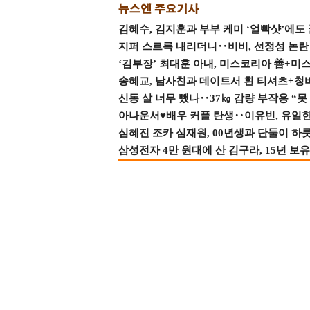
김혜수, 김지훈과 부부 케미 ‘얼빡샷’에도
지퍼 스르륵 내리더니‥비비, 선정성 논란 터
‘김부장’ 최대훈 아내, 미스코리아 善+미
송혜교, 남사친과 데이트서 흰 티셔츠+청
신동 살 너무 뺐나‥37㎏ 감량 부작용 “못
아나운서♥배우 커플 탄생‥이유빈, 유일한 최
심혜진 조카 심재원, 00년생과 단둘이 하룻밤
삼성전자 4만 원대에 산 김구라, 15년 보유