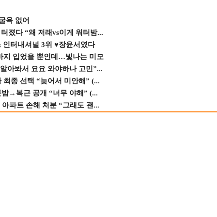
 굴욕 없어
졌다 “왜 저래vs이게 워터밤...
스 인터내셔널 3위 ♥장윤서였다
바지 입었을 뿐인데…빛나는 미모
 알아봐서 요요 와야하나 고민”...
종 선택 “늦어서 미안해” (...
→복근 공개 “너무 야해” (...
 아파트 손해 처분 “그래도 괜...