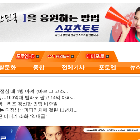
심 때 4병 마셔”(바로 그 고소...
…100억대 빌라도 팔고 14억 아파...
깜짝…리즈 갱신한 인형 비주얼
는 다정남‥파파라치에 걸린 11년차...
 비니키 소화 ‘역대급’