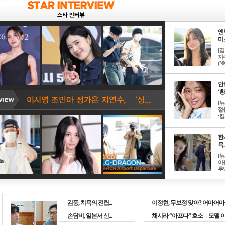
엔
미소
[
지
(NM
안
‘황
[
정
‘킬.
한
욕..
[
이
루언
-
김풍, 치욕의 전립...
-
이정현, 무보정 맞아? 어마어마한
-
손담비, 일본서 신...
-
채시라 “아프다” 호소→모델 이소