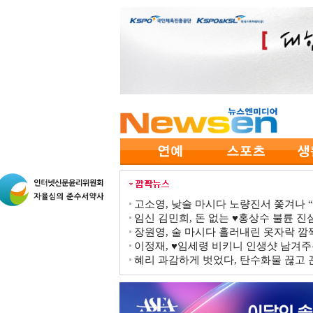
고소영, 낮술 마시다 노량진서 쫓겨나 “점
임신 김민희, 돈 없는 ♥홍상수 불륜 진심
장원영, 술 마시다 흘러내린 옷자락 
이정재, ♥임세령 비키니 인생샷 남겨주
혜리 과감하게 벗었다, 탄수화물 끊고 끈