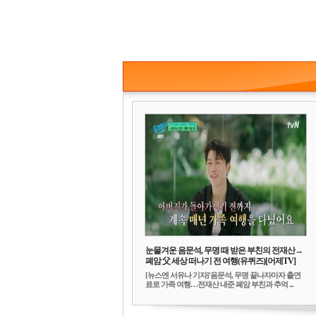
눈물겨운 음문석, 무명 때 받은 부친의 전재산→
폐암 父 세상 떠나기 전 여행(유퀴즈)[어제TV]
[뉴스엔 서유나 기자]'음문석, 무명 끝나자마자 출연
료로 가족 여행…전재산 내준 폐암 부친과 추억 ...