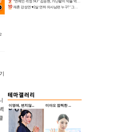
“연예인 걱정 NO” 김승현, 가난팔이 악플 억울할만‥아내+딸과 日 여행
재혼 강성연 ♥2살 연하 의사남편 누구? ‘그알’ 자문의에 훈남 비주얼 초엘리트 스펙 [종합]
2
향기
니
이영애, 변치않...
미야오 깜찍한 ...
벽
클