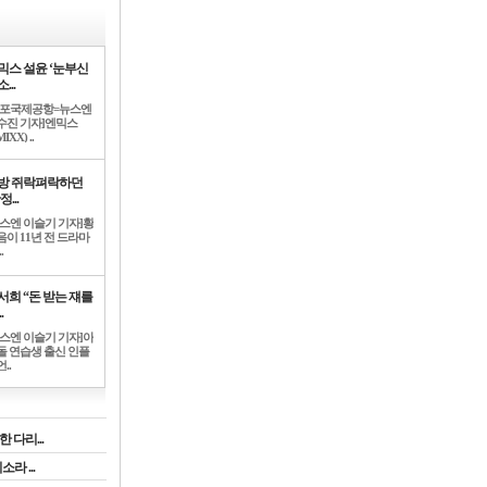
믹스 설윤 ‘눈부신
...
김포국제공항=뉴스엔
수진 기자]엔믹스
IXX) ..
방 쥐락펴락하던
정...
뉴스엔 이슬기 기자]황
음이 11년 전 드라마
.
서희 “돈 받는 쟤를
.
뉴스엔 이슬기 기자]아
돌 연습생 출신 인플
..
 다리...
라 ...