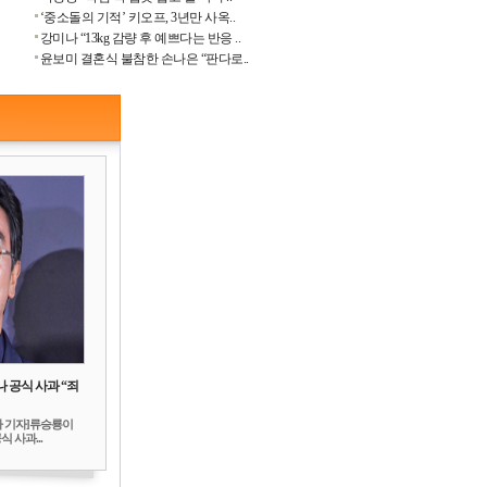
‘중소돌의 기적’ 키오프, 3년만 사옥..
강미나 “13kg 감량 후 예쁘다는 반응 ..
윤보미 결혼식 불참한 손나은 “판다로..
 공식 사과 “죄
하 기자]류승룡이
 사과...