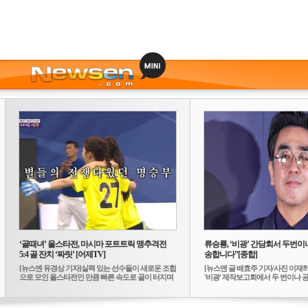
‘골때녀’ 올스타전, 마시마 포트트릭 맹추격전
류승룡, ‘비광’ 간담회서 두번이나
5:4 골 잔치 ‘짜릿’ [어제TV]
송합니다”[종합]
[뉴스엔 유경상 기자]실력 있는 선수들이 새로운 조합
[뉴스엔 글 배효주 기자/사진 이재
으로 모인 올스타전인 만큼 빠른 속도로 골이 터지며
'비광' 제작보고회에서 두 번이나 공식
...