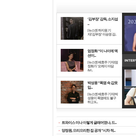
‘김부장’ 감독, 소지섭
...
[뉴스엔 하지원 기
자]'김부장' 이승영 감..
엄정화 “이 나이에 액
션이...
[뉴스엔 배효주 기자]엄
정화가 '오케이 마담
&#..
박성웅 “폭염 속 갑옷
입...
[뉴스엔 배효주 기자]박
성웅이 폭염에도 불구
하고 K..
-
트와이스 미나 이렇게 글래머였나, 드...
-
양정원, 으리으리한 집 공개 “시차 적...