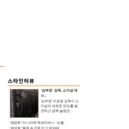
‘김부장’ 감독, 소지섭 캐
스..
'김부장' 이승영 감독이 소
지섭의 새로운 면모를 발
견하고 깜짝 놀랐던 ..
엄정화 “이 나이에 액션이라니‥눈물 ..
박성웅 “폭염 속 갑옷 입고 말 타며 ..