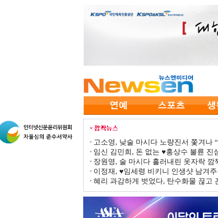
고소영, 낮술 마시다 노량진서 쫓겨나 “점
임신 김민희, 돈 없는 ♥홍상수 불륜 진심
장원영, 술 마시다 흘러내린 옷자락 
이정재, ♥임세령 비키니 인생샷 남겨주
혜리 과감하게 벗었다, 탄수화물 끊고 끈