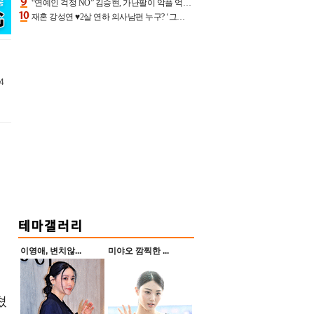
“연예인 걱정 NO” 김승현, 가난팔이 악플 억울할만‥아내+딸과 日 여행
재혼 강성연 ♥2살 연하 의사남편 누구? ‘그알’ 자문의에 훈남 비주얼 초엘리트 스펙 [종합]
4
이영애, 변치않...
미야오 깜찍한 ...
쳤