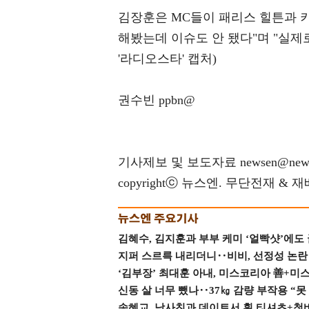
김장훈은 MC들이 패리스 힐튼과 키
해봤는데 이슈도 안 됐다"며 "실제
'라디오스타' 캡처)
권수빈 ppbn@
기사제보 및 보도자료 newsen@news
copyrightⓒ 뉴스엔. 무단전재 & 
김혜수, 김지훈과 부부 케미 ‘얼빡샷’에도
지퍼 스르륵 내리더니‥비비, 선정성 논란 터
‘김부장’ 최대훈 아내, 미스코리아 善+미
신동 살 너무 뺐나‥37㎏ 감량 부작용 “못
송혜교, 남사친과 데이트서 흰 티셔츠+청