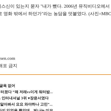
스신이 있는지 묻자 "내가 뺐다. 2006년 뮤직비디오에서
로 영화 밖에서 하던가"라는 농담을 덧붙였다. (사진=MB
en.com
재배포 금지
 굴욕 없어
졌다 “왜 저래vs이게 워터밤...
스 인터내셔널 3위 ♥장윤서였다
 알아봐서 요요 와야하나 고민”...
바지 입었을 뿐인데…빛나는 미모