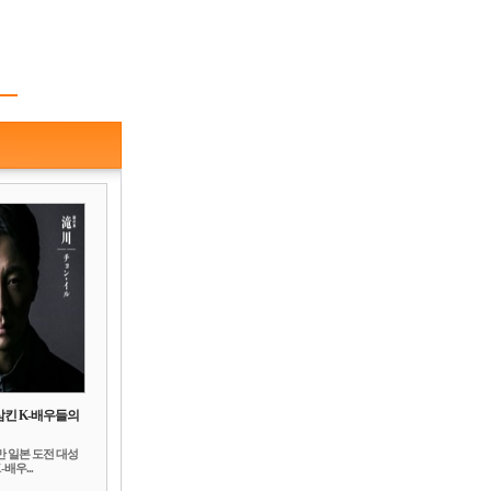
삼킨 K-배우들의
만 일본 도전 대성
배우...