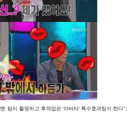
이더맨' 팀이 촬영하고 후작업은 '아바타' 특수효과팀이 한다"