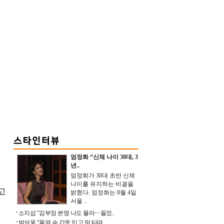
엄정화 “신체 나이 30대, 3
년..
엄정화가 30대 초반 신체
나이를 유지하는 비결을
고
밝혔다. 엄정화는 8월 4일
서울 ..
소지섭 “김부장 본명 나도 몰라‥들었..
박성웅 “폭염 속 갑옷 입고 말 타며 ..