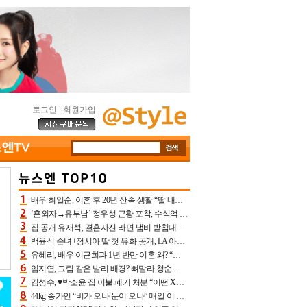
로그인
|
회원가입
배우 최일순, 이혼 후 20년 산속 생활 “딸 내가 버렸다고 원망‥맘 아파”(특종)[어제TV]
‘혼외자→유부남’ 정우성 근황 포착, 수식억 해킹 피해 후배 만났다 “존경하는”
집 공개 유재석, 결혼사진 라면 냄비 받침대 되고 분노‥가족사진도 피해(놀뭐)[어제TV]
백윤식 손녀+정시아 딸 첫 유화 공개, LA 아트쇼→서울국제조각페스타 작가다운 수준급 실력
유혜리, 배우 이근희과 1년 반만 이혼 왜? “식칼 꽂고 의자 던져” 충격 폭로(특종)[어제TV]
임지연, 그림 같은 발리 배경? 뼈말라 청순 비키니 핏에 상대 안 되네
김성수, ♥박소윤 집 이불 폐기 처분 “어떤 X이랑 썼을지 몰라” 질투(신랑수업2)[어제TV]
44kg 송가인 “비가 오나 눈이 오나” 매일 이 운동, 허벅지 근육량 상승+체지방 감소