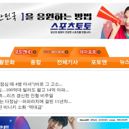
심 때 4병 마셔”(바로 그 고소...
…100억대 빌라도 팔고 14억 아파...
깜짝…리즈 갱신한 인형 비주얼
는 다정남‥파파라치에 걸린 11년차...
 비니키 소화 ‘역대급’