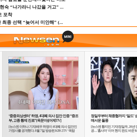
숙 “나가라니 나갔을 거고” ...
모 포착
종 선택 “늦어서 미안해” (...
‘중증외상센터’ 하영, 4대째 의사 집안 인증 “증조
정일우부터 채종협까지 ‘일드’ 
부, 고종 황제 진료”(옥문아)[어제TV]
매서운 돌풍
[뉴스엔 이하나 기자]배우 하영이 4대째 의사 집안인
[뉴스엔 황지민 기자]정일우, 20년 
가정사를 공개했다. 8월 7일 방송된 KBS 2TV ‘옥탑
공…'횹사마' 이어 현지 판도 바꾼 K-
방...