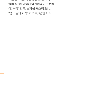
엄정화 “이 나이에 액션이라니‥눈물 ..
‘김부장’ 감독, 소지섭 캐스팅 2번 ..
C
‘중소돌의 기적’ 키오프, 3년만 사옥..