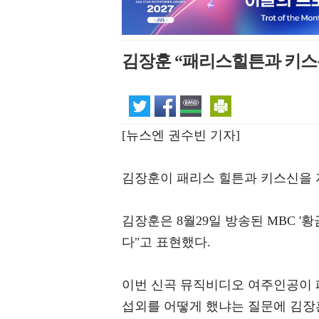
김장훈 “패리스힐튼과 키스신
[뉴스엔 권수빈 기자]
김장훈이 패리스 힐튼과 키스신을 
김장훈은 8월29일 방송된 MBC '
다"고 표현했다.
이번 신곡 뮤직비디오 여주인공이 
섭외를 어떻게 했냐는 질문에 김장