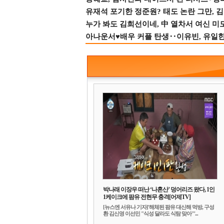
유재석 포기한 정준원? 태도 논란 그만, 김현
누가 봐도 김희선이네, 中 열차서 여신 미
아나운서♥배우 커플 탄생‥이유빈, 유일한 최
박나래 이장우 떠난 ‘나혼산’ 덩어리즈 왔다, 1인
1케이크에 팜유 전현무 충격[어제TV]
[뉴스엔 서유나 기자]'해체된 팜유 대신해 먹방, 구성
환 김신영 이선민 "식성 달라도 식탐 맞아"'...