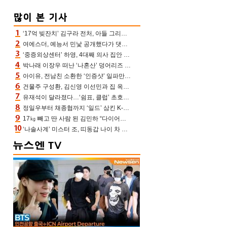
‘17억 빚잔치’ 김구라 전처, 아들 그리는 “나 뿐인데” 친엄마 챙기는 효심 눈길
여에스더, 예능서 민낯 공개했다가 댓글에 충격 “눈 왜 저렇게 처졌냐고”(에스더TV)
‘중증외상센터’ 하영, 4대째 의사 집안 인증 “증조부, 고종 황제 진료”(옥문아)[어제TV]
박나래 이장우 떠난 ‘나혼산’ 덩어리즈 왔다, 1인 1케이크에 팜유 전현무 충격[어제TV]
아이유, 전남친 소환한 ‘인증샷’ 일파만파 속…남사친 변우석 선물도 남겼나 ‘훈훈’
건물주 구성환, 김신영 이선민과 집 옥상서 41만원 한우 파티 “화력이 성화봉송”(나혼산)
유재석이 달라졌다…‘쉼표, 클럽’ 초호화 코스에 주우재도 감탄 (놀면 뭐하니?)
정일우부터 채종협까지 ‘일드’ 삼킨 K-배우들의 매서운 돌풍
17㎏ 빼고 딴 사람 된 김민하 “다이어트 화제돼 깜짝, 이럴 일인가”(전현무계획4)[어제TV]
‘나솔사계’ 미스터 조, 띠동갑 나이 차 고백…3MC ‘말잇못’