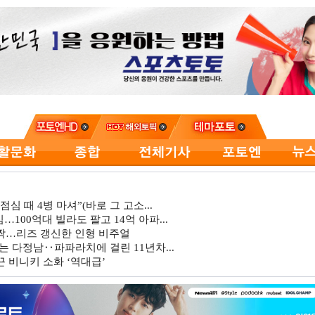
심 때 4병 마셔”(바로 그 고소...
…100억대 빌라도 팔고 14억 아파...
깜짝…리즈 갱신한 인형 비주얼
는 다정남‥파파라치에 걸린 11년차...
 비니키 소화 ‘역대급’