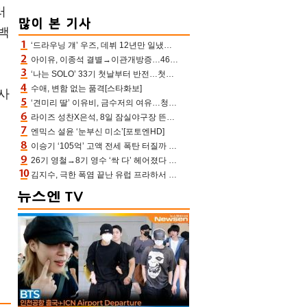
러
백
‘드라우닝 걔’ 우즈, 데뷔 12년만 일냈다…체조경기장 입성 확정
아이유, 이종석 결별→이관개방증…46장 꽉 채운 유애나 ♥ “열심히 사는 중”
‘나는 SOLO’ 33기 첫날부터 반전…첫인상 0표 영호, 호감남 급부상
수애, 변함 없는 품격[스타화보]
사
‘견미리 딸’ 이유비, 금수저의 여유…청순 미모에 반전 슬림 라인
.
라이즈 성찬X은석, 8일 잠실야구장 뜬다…시구 시타+특별공연까지
엔믹스 설윤 ‘눈부신 미소’[포토엔HD]
이승기 ‘105억’ 고액 전세 폭탄 터질까 “차가원 측이 돈 준다고, 약속 안 지키면 법적 조치”
26기 영철→8기 영수 ‘싹 다’ 헤어졌다 ‘나솔사계’ 충격의 현커 0쌍 (촌장TV)
김지수, 극한 폭염 끝난 유럽 프라하서 쾌적한 여름나기 “선풍기만으로 지내”