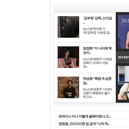
‘김부장’ 감독, 소지섭
...
[뉴스엔 하지원 기
자]'김부장' 이승영 감..
엄정화 “이 나이에 액
션이...
[뉴스엔 배효주 기자]엄
정화가 '오케이 마담
&#..
박성웅 “폭염 속 갑옷
입...
[뉴스엔 배효주 기자]박
성웅이 폭염에도 불구
하고 K..
-
트와이스 미나 이렇게 글래머였나, 드...
-
양정원, 으리으리한 집 공개 “시차 적...