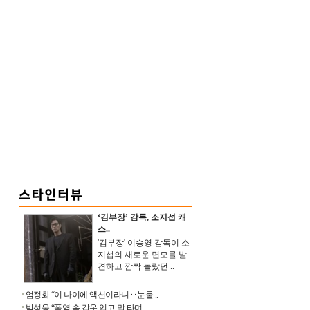
‘김부장’ 감독, 소지섭 캐
스..
'김부장' 이승영 감독이 소
지섭의 새로운 면모를 발
견하고 깜짝 놀랐던 ..
엄정화 “이 나이에 액션이라니‥눈물 ..
박성웅 “폭염 속 갑옷 입고 말 타며 ..