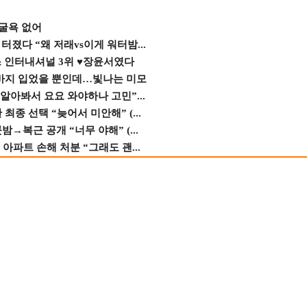
 굴욕 없어
졌다 “왜 저래vs이게 워터밤...
스 인터내셔널 3위 ♥장윤서였다
바지 입었을 뿐인데…빛나는 미모
 알아봐서 요요 와야하나 고민”...
종 선택 “늦어서 미안해” (...
→복근 공개 “너무 야해” (...
 아파트 손해 처분 “그래도 괜...