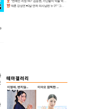
“연예인 걱정 NO” 김승현, 가난팔이 악플 억울할만‥아내+딸과 日 여행
재혼 강성연 ♥2살 연하 의사남편 누구? ‘그알’ 자문의에 훈남 비주얼 초엘리트 스펙 [종합]
9
와
였
이영애, 변치않...
미야오 깜찍한 ...
한