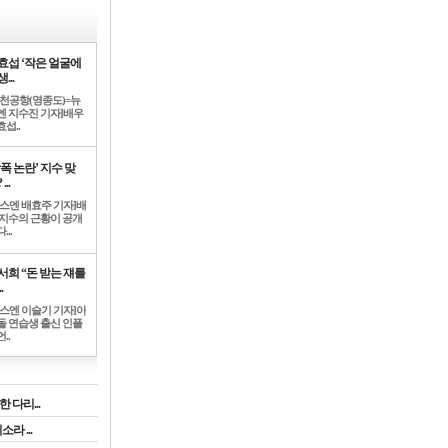
효섭 ‘작은 얼굴에
...
인천공항(영종도)=뉴
엔 지수진 기자]배우
섭..
학폭 논란’ 지수 맞
...
뉴스엔 배효주 기자]배
 지수의 근황이 공개
...
서희 “돈 받는 쟤를
.
뉴스엔 이슬기 기자]아
돌 연습생 출신 인플
..
 다리...
라 ...