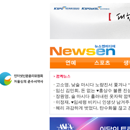
고소영, 낮술 마시다 노량진서 쫓겨나 “점
임신 김민희, 돈 없는 ♥홍상수 불륜 진심
장원영, 술 마시다 흘러내린 옷자락 
이정재, ♥임세령 비키니 인생샷 남겨주
혜리 과감하게 벗었다, 탄수화물 끊고 끈