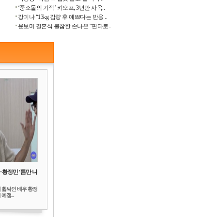
‘중소돌의 기적’ 키오프, 3년만 사옥..
강미나 “13kg 감량 후 예쁘다는 반응 ..
윤보미 결혼식 불참한 손나은 “판다로..
‥황정민 ‘틈만 나
 휩싸인 배우 황정
예정...