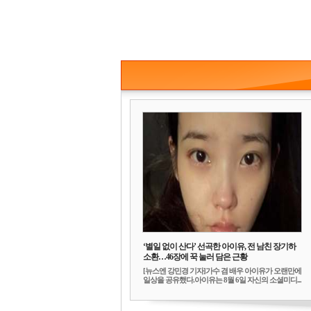
‘별일 없이 산다’ 선곡한 아이유, 전 남친 장기하
소환…46장에 꾹 눌러 담은 근황
[뉴스엔 강민경 기자]가수 겸 배우 아이유가 오랜만에
일상을 공유했다.아이유는 8월 6일 자신의 소셜미디...