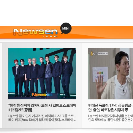
“안전한 선택지 있지만 도전, 새 앨범도 스트레이
밖에선 폭로전, TV선 싱글벙글
키즈답게” [종합]
면’ 출연, 피로감은 시청자 몫
[뉴스엔 글 이민지 기자/사진 이재하 기자]그룹 스트
[뉴스엔 하지원 기자]사생활 논란에
레이 키즈(Stray Kids)가 칠하게 돌아왔다. 스트레이 ...
민의 SBS 예능 '틈만 나면,' 출연분이 