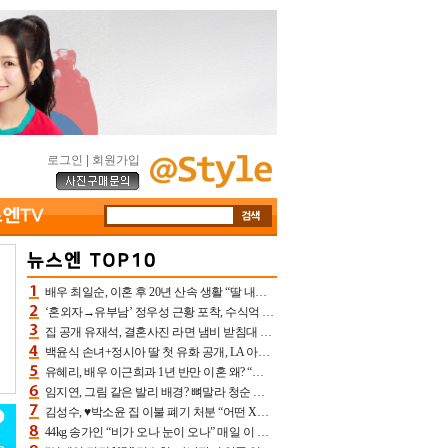
로그인
|
회원가입
배우 최일순, 이혼 후 20년 산속 생활 “딸 내가 버렸다고 원망‥맘 아파”(특종)[어제TV]
‘혼외자→유부남’ 정우성 근황 포착, 수식억 해킹 피해 후배 만났다 “존경하는”
집 공개 유재석, 결혼사진 라면 냄비 받침대 되고 분노‥가족사진도 피해(놀뭐)[어제TV]
백윤식 손녀+정시아 딸 첫 유화 공개, LA 아트쇼→서울국제조각페스타 작가다운 수준급 실력
유혜리, 배우 이근희과 1년 반만 이혼 왜? “식칼 꽂고 의자 던져” 충격 폭로(특종)[어제TV]
임지연, 그림 같은 발리 배경? 뼈말라 청순 비키니 핏에 상대 안 되네
김성수, ♥박소윤 집 이불 폐기 처분 “어떤 X이랑 썼을지 몰라” 질투(신랑수업2)[어제TV]
44kg 송가인 “비가 오나 눈이 오나” 매일 이 운동, 허벅지 근육량 상승+체지방 감소