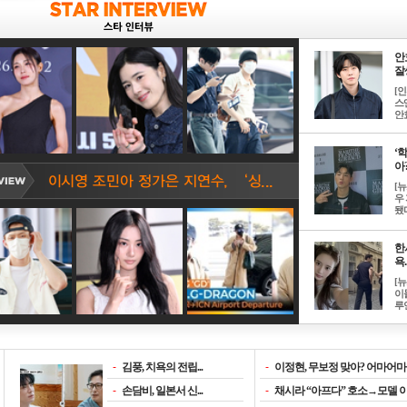
안
잘생
[
스
안효
‘
아? 
[
우
됐다
한
욕..
[
이
루언
-
김풍, 치욕의 전립...
-
이정현, 무보정 맞아? 어마어마한
-
손담비, 일본서 신...
-
채시라 “아프다” 호소→모델 이소