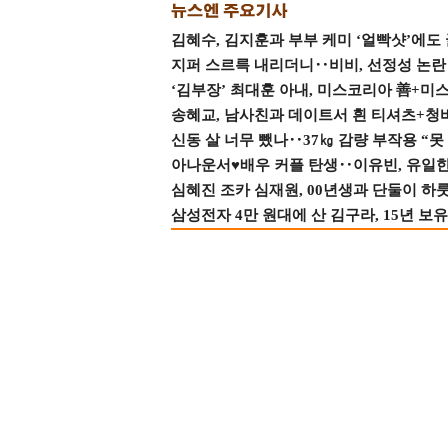
김혜수, 김지훈과 부부 케미 ‘얼빡샷’에도
지퍼 스르륵 내리더니‥비비, 선정성 논란 터
‘김부장’ 최대훈 아내, 미스코리아 善+미
송혜교, 남사친과 데이트서 흰 티셔츠+청
신동 살 너무 뺐나‥37㎏ 감량 부작용 “못
아나운서♥배우 커플 탄생‥이유빈, 유일한 최
심혜진 조카 심재원, 00년생과 단둘이 하룻밤
삼성전자 4만 원대에 산 김구라, 15년 보유