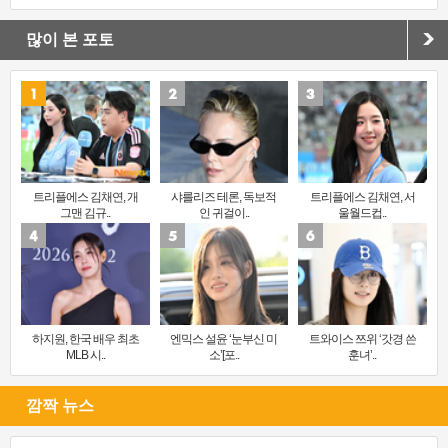
많이 본 포토
트리플에스 김채연, 개
샤를리즈 테론, 독보적
트리플에스 김채연, 서
그맨 김규..
인 귀걸이..
울월드컵..
하지원, 한국 배우 최초
엔믹스 설윤 ‘눈부신 미
트와이스 쯔위 ‘갓경 쓴
MLB 시..
소’[포..
훈녀’..
깜짝 뉴스