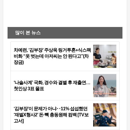
많이 본 뉴스
차예련, ‘김부장’ 주상욱 링거투혼+식스팩
비화 “옷 벗는데 아저씨는 안 된다고”(차
장금)
‘나솔사계’ 국화, 경수와 결별 후 재출연…
첫인상 3표 몰표
‘김부장’이 문제가 아냐‥11% 섭섭했던
‘재벌X형사2’ 돈·빽 총동원해 컴백 [TV보
고서]