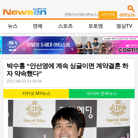
전체기사
|
많이본뉴스
|
사진구매
뉴스
연예
스포츠
포토엔
영상TV
박수홍 “안선영에 계속 싱글이면 계약결혼 하
자 약속했다”
2012-08-23 14:30:54
카카오 MY뉴스
네이버 연예뉴스