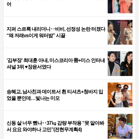
어
지퍼 스르륵 내리더니‥비비, 선정성 논란 터졌다
“왜 저래vs이게 워터밤” 시끌
‘김부장’ 최대훈 아내, 미스코리아 善+미스 인터내
셔널 3위 ♥장윤서였다
송혜교, 남사친과 데이트서 흰 티셔츠+청바지 입
었을 뿐인데…빛나는 미모
신동 살 너무 뺐나‥37㎏ 감량 부작용 “못 알아봐
서 요요 와야하나 고민”(전현무계획4)