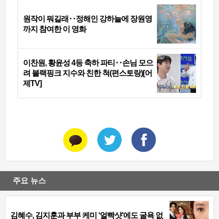
원작이 뭐길래‥정해인 강하늘에 장원영
까지 참여한 이 영화
이찬원, 황윤성 4등 축하 파티‥손님 모으
려 블랙핑크 지수와 친한 척(편스토랑)[어
제TV]
주요 뉴스
김혜수, 김지훈과 부부 케미 ‘얼빡샷’에도 굴욕 없