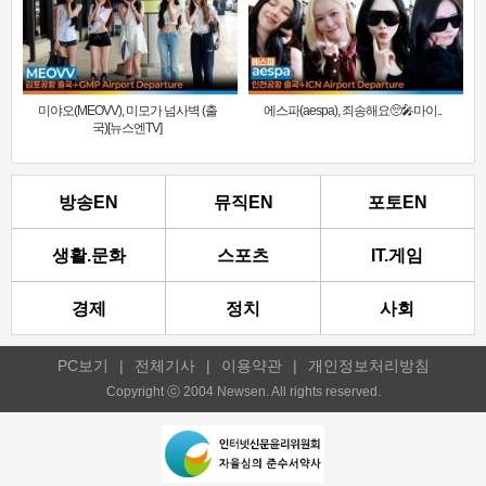
미야오(MEOVV), 미모가 넘사벽 (출
에스파(aespa), 죄송해요🥺🎤마이..
국)[뉴스엔TV]
방송EN
뮤직EN
포토EN
생활.문화
스포츠
IT.게임
경제
정치
사회
PC보기
|
전체기사
|
이용약관
|
개인정보처리방침
Copyright ⓒ 2004 Newsen. All rights reserved.