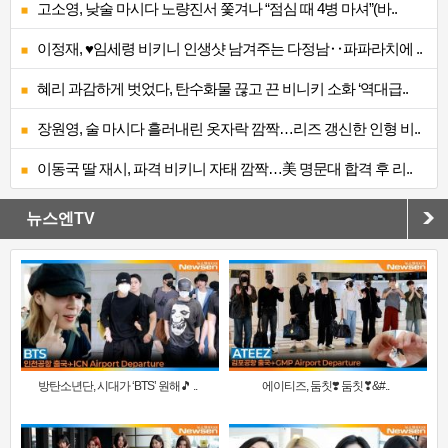
고소영, 낮술 마시다 노량진서 쫓겨나 “점심 때 4병 마셔”(바..
이정재, ♥임세령 비키니 인생샷 남겨주는 다정남‥파파라치에 ..
혜리 과감하게 벗었다, 탄수화물 끊고 끈 비니키 소화 ‘역대급..
장원영, 술 마시다 흘러내린 옷자락 깜짝…리즈 갱신한 인형 비..
이동국 딸 재시, 파격 비키니 자태 깜짝…美 명문대 합격 후 리..
뉴스엔TV
방탄소년단, 시대가 ‘BTS’ 원해🎵 ..
에이티즈, 둠칫❣️ 둠칫❣&#..