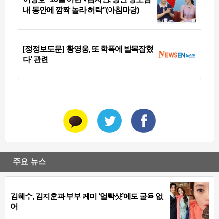
내 동안에 깜짝 놀라 허락”(아침마당)
[정정보도문] ‘황영웅, 또 학폭에 발목잡혔
다’ 관련
주요 뉴스
김혜수, 김지훈과 부부 케미 ‘얼빡샷’에도 굴욕 없
어