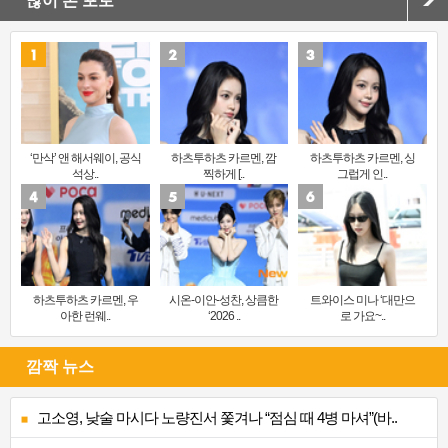
많이 본 포토
‘만삭’ 앤 해서웨이, 공식
하츠투하츠 카르멘, 깜
하츠투하츠 카르멘, 싱
석상..
찍하게 [..
그럽게 인..
하츠투하츠 카르멘, 우
시온-이안-성찬, 상큼한
트와이스 미나 ‘대만으
아한 런웨..
‘2026 ..
로 가요~..
깜짝 뉴스
고소영, 낮술 마시다 노량진서 쫓겨나 “점심 때 4병 마셔”(바..