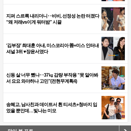
지퍼 스르륵 내리더니‥비비, 선정성 논란 터졌다
“왜 저래vs이게 워터밤” 시끌
‘김부장’ 최대훈 아내, 미스코리아 善+미스 인터내
셔널 3위 ♥장윤서였다
신동 살 너무 뺐나‥37㎏ 감량 부작용 “못 알아봐
서 요요 와야하나 고민”(전현무계획4)
송혜교, 남사친과 데이트서 흰 티셔츠+청바지 입
었을 뿐인데…빛나는 미모