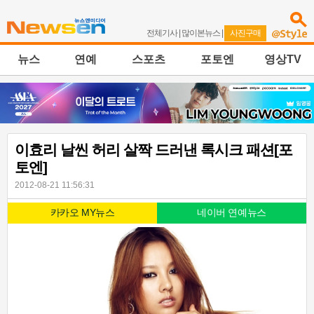
전체기사
|
많이본뉴스
|
사진구매
뉴스
연예
스포츠
포토엔
영상TV
이효리 날씬 허리 살짝 드러낸 록시크 패션[포
토엔]
2012-08-21 11:56:31
카카오 MY뉴스
네이버 연예뉴스