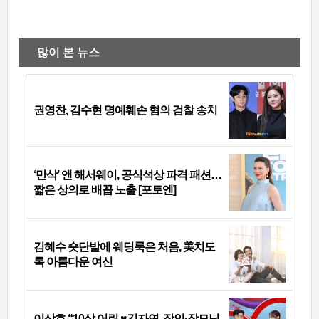
많이 본 뉴스
권영찬, 김수현 명예훼손 혐의 검찰 송치
‘만삭’ 앤 해서웨이, 공식석상 파격 패션…
짧은 상의로 배꼽 노출 [포토엔]
김혜수 숏단발에 웨딩룩은 처음, 美치도
록 아름다운 여신
이상호 “10살 어린 ♥김자연, 장인·장모님