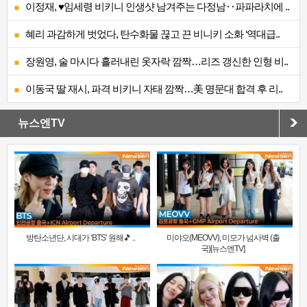
이정재, ♥임세령 비키니 인생샷 남겨주는 다정남‥파파라치에 ..
혜리 과감하게 벗었다, 탄수화물 끊고 끈 비니키 소화 ‘역대급..
장원영, 술 마시다 흘러내린 옷자락 깜짝…리즈 갱신한 인형 비..
이동국 딸 재시, 파격 비키니 자태 깜짝…美 명문대 합격 후 리..
뉴스엔TV
방탄소년단, 시대가 ‘BTS’ 원해🎵 ..
미야오(MEOVV), 미모가 넘사벽 (출
국)[뉴스엔TV]