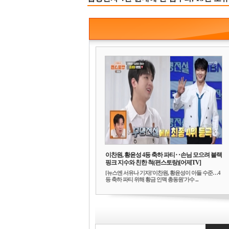
이찬원, 황윤성 4등 축하 파티‥손님 모으려 블랙
핑크 지수와 친한 척(편스토랑)[어제TV]
[뉴스엔 서유나 기자]'이찬원, 황윤성이 아들 수준…4
등 축하 파티 위해 황금 인맥 총동원'가수 ...