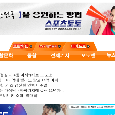
심 때 4병 마셔”(바로 그 고소...
…100억대 빌라도 팔고 14억 아파...
깜짝…리즈 갱신한 인형 비주얼
는 다정남‥파파라치에 걸린 11년차...
 비니키 소화 ‘역대급’