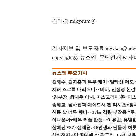
김미겸 mikyeum@
기사제보 및 보도자료 newsen@news
copyrightⓒ 뉴스엔. 무단전재 & 
김혜수, 김지훈과 부부 케미 ‘얼빡샷’에도
지퍼 스르륵 내리더니‥비비, 선정성 논란 터
‘김부장’ 최대훈 아내, 미스코리아 善+미
송혜교, 남사친과 데이트서 흰 티셔츠+청
신동 살 너무 뺐나‥37㎏ 감량 부작용 “못
아나운서♥배우 커플 탄생‥이유빈, 유일한 최
심혜진 조카 심재원, 00년생과 단둘이 하룻밤
삼성전자 4만 원대에 산 김구라, 15년 보유