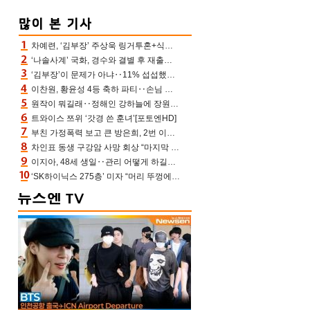
차예련, ‘김부장’ 주상욱 링거투혼+식스팩 비화 “옷 벗는데 아저씨는 안 된다고”(차장금)
‘나솔사계’ 국화, 경수와 결별 후 재출연…첫인상 3표 몰표
‘김부장’이 문제가 아냐‥11% 섭섭했던 ‘재벌X형사2’ 돈·빽 총동원해 컴백 [TV보고서]
이찬원, 황윤성 4등 축하 파티‥손님 모으려 블랙핑크 지수와 친한 척(편스토랑)[어제TV]
원작이 뭐길래‥정해인 강하늘에 장원영까지 참여한 이 영화
트와이스 쯔위 ‘갓경 쓴 훈녀’[포토엔HD]
부친 가정폭력 보고 큰 방은희, 2번 이혼 후 잠수→母 고독사에 자책(특종세상)[어제TV]
차인표 동생 구강암 사망 회상 “마지막 순간 동생 손 잡아준 신애라, 두고두고 고마워” (신애라이프)
이지아, 48세 생일‥관리 어떻게 하길래 놀라운 동안 미모
‘SK하이닉스 275층’ 미자 “머리 뚜껑에서 사, 주식만 안 해도 돈 버는 것”