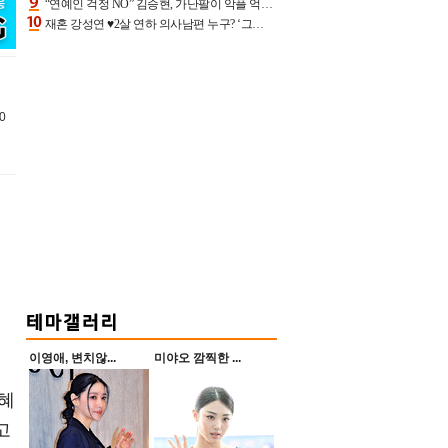
“연예인 걱정 NO” 김승현, 가난팔이 악플 억울할만‥아내+딸과 日 여행
재혼 강성연 ♥2살 연하 의사남편 누구? ‘그알’ 자문의에 훈남 비주얼 초엘리트 스펙 [종합]
0
재
이영애, 변치않...
미야오 깜찍한 ...
지혜
고