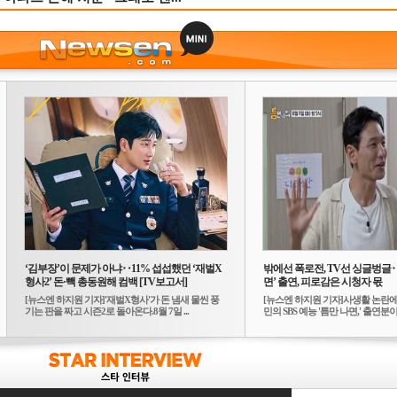
‘김부장’이 문제가 아냐‥11% 섭섭했던 ‘재벌X
밖에선 폭로전, TV선 싱글벙글
형사2’ 돈·빽 총동원해 컴백 [TV보고서]
면’ 출연, 피로감은 시청자 몫
[뉴스엔 하지원 기자]'재벌X형사'가 돈 냄새 물씬 풍
[뉴스엔 하지원 기자]사생활 논란에
기는 판을 짜고 시즌2로 돌아온다.8월 7일 ...
민의 SBS 예능 '틈만 나면,' 출연분이 