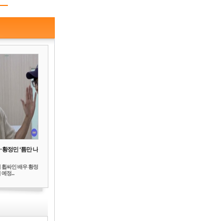
‥황정민 ‘틈만 나
 휩싸인 배우 황정
예정...