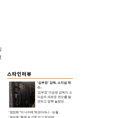
팅
셨
‘김부장’ 감독, 소지섭 캐
스..
'김부장' 이승영 감독이 소
지섭의 새로운 면모를 발
견하고 깜짝 놀랐던 ..
엄정화 “이 나이에 액션이라니‥눈물 ..
박성웅 “폭염 속 갑옷 입고 말 타며 ..