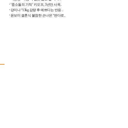
‘중소돌의 기적’ 키오프, 3년만 사옥..
강미나 “13kg 감량 후 예쁘다는 반응 ..
윤보미 결혼식 불참한 손나은 “판다로..