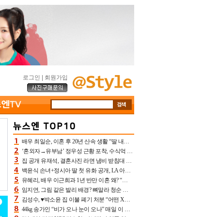
로그인
|
회원가입
배우 최일순, 이혼 후 20년 산속 생활 “딸 내가 버렸다고 원망‥맘 아파”(특종)[어제TV]
‘혼외자→유부남’ 정우성 근황 포착, 수식억 해킹 피해 후배 만났다 “존경하는”
집 공개 유재석, 결혼사진 라면 냄비 받침대 되고 분노‥가족사진도 피해(놀뭐)[어제TV]
백윤식 손녀+정시아 딸 첫 유화 공개, LA 아트쇼→서울국제조각페스타 작가다운 수준급 실력
유혜리, 배우 이근희과 1년 반만 이혼 왜? “식칼 꽂고 의자 던져” 충격 폭로(특종)[어제TV]
임지연, 그림 같은 발리 배경? 뼈말라 청순 비키니 핏에 상대 안 되네
김성수, ♥박소윤 집 이불 폐기 처분 “어떤 X이랑 썼을지 몰라” 질투(신랑수업2)[어제TV]
44kg 송가인 “비가 오나 눈이 오나” 매일 이 운동, 허벅지 근육량 상승+체지방 감소