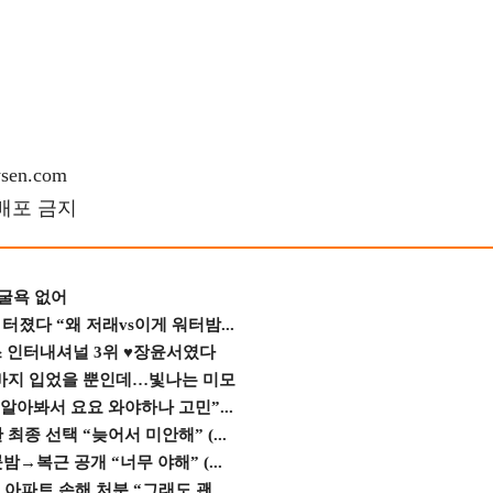
en.com
재배포 금지
 굴욕 없어
졌다 “왜 저래vs이게 워터밤...
스 인터내셔널 3위 ♥장윤서였다
바지 입었을 뿐인데…빛나는 미모
 알아봐서 요요 와야하나 고민”...
종 선택 “늦어서 미안해” (...
→복근 공개 “너무 야해” (...
 아파트 손해 처분 “그래도 괜...