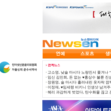
고소영, 낮술 마시다 노량진서 쫓겨나 “점
임신 김민희, 돈 없는 ♥홍상수 불륜 진심
장원영, 술 마시다 흘러내린 옷자락 
이정재, ♥임세령 비키니 인생샷 남겨주
혜리 과감하게 벗었다, 탄수화물 끊고 끈