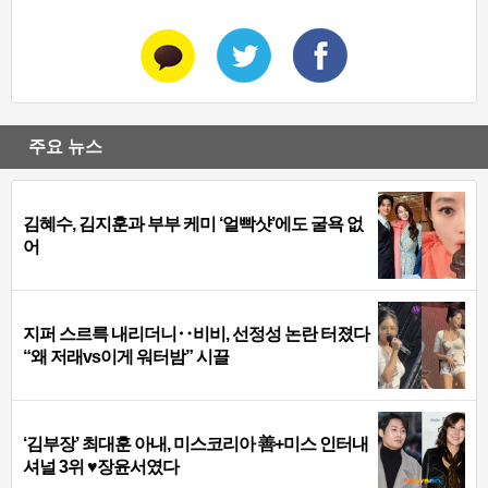
주요 뉴스
김혜수, 김지훈과 부부 케미 ‘얼빡샷’에도 굴욕 없
어
지퍼 스르륵 내리더니‥비비, 선정성 논란 터졌다
“왜 저래vs이게 워터밤” 시끌
‘김부장’ 최대훈 아내, 미스코리아 善+미스 인터내
셔널 3위 ♥장윤서였다