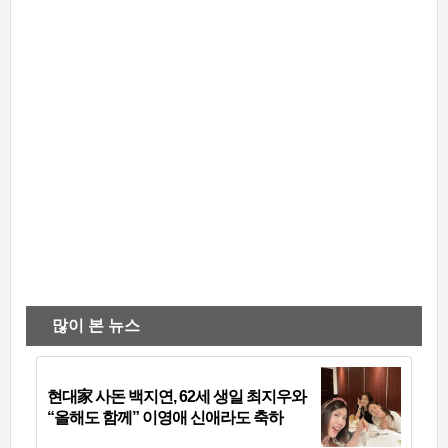
많이 본 뉴스
현대家 사돈 백지연, 62세 생일 최지우와
“올해도 함께” 이영애 신애라도 축하