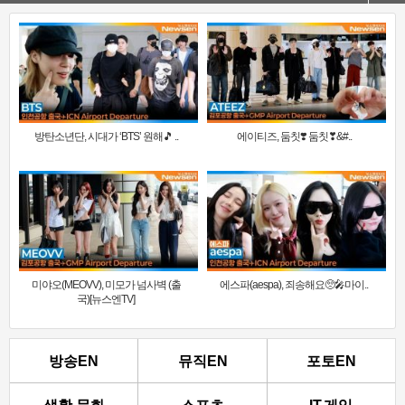
방탄소년단, 시대가 ‘BTS’ 원해🎵 ..
에이티즈, 둠칫❣️ 둠칫❣&#..
미야오(MEOVV), 미모가 넘사벽 (출
에스파(aespa), 죄송해요🥺🎤마이..
국)[뉴스엔TV]
방송EN
뮤직EN
포토EN