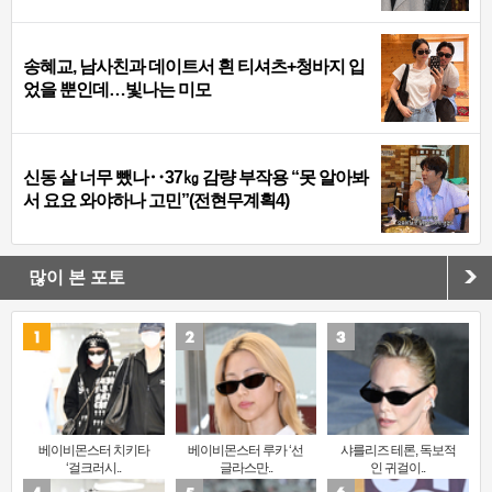
송혜교, 남사친과 데이트서 흰 티셔츠+청바지 입
었을 뿐인데…빛나는 미모
신동 살 너무 뺐나‥37㎏ 감량 부작용 “못 알아봐
서 요요 와야하나 고민”(전현무계획4)
많이 본 포토
베이비몬스터 치키타
베이비몬스터 루카 ‘선
샤를리즈 테론, 독보적
‘걸크러시..
글라스만..
인 귀걸이..