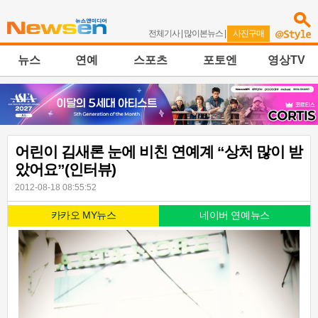
전체기사
|
많이본뉴스
|
사진구매
뉴스
연예
스포츠
포토엔
영상TV
어린이 김새론 눈에 비친 연예계 “상처 많이 받
았어요”(인터뷰)
2012-08-18 08:55:52
카카오 MY뉴스
네이버 연예뉴스