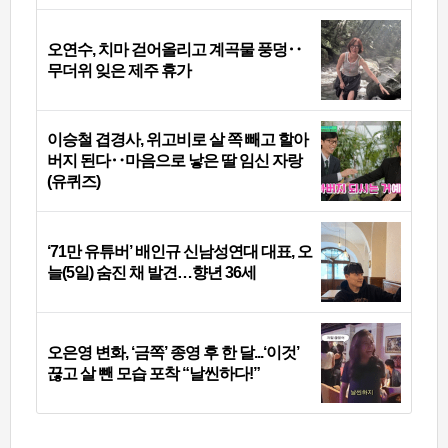
오연수, 치마 걷어올리고 계곡물 풍덩‥
무더위 잊은 제주 휴가
이승철 겹경사, 위고비로 살 쪽 빼고 할아
버지 된다‥마음으로 낳은 딸 임신 자랑
(유퀴즈)
‘71만 유튜버’ 배인규 신남성연대 대표, 오
늘(5일) 숨진 채 발견…향년 36세
오은영 변화, ‘금쪽’ 종영 후 한 달...‘이것’
끊고 살 뺀 모습 포착 “날씬하다!”