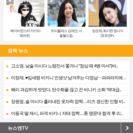
베이비몬스터 치키타
트리플에스 김채연, 서
정은채, 화사한 명사수
‘화려한 ..
울월드컵..
[포토엔H..
깜짝 뉴스
고소영, 낮술 마시다 노량진서 쫓겨나 “점심 때 4병 마셔”(바..
이정재, ♥임세령 비키니 인생샷 남겨주는 다정남‥파파라치에 ..
혜리 과감하게 벗었다, 탄수화물 끊고 끈 비니키 소화 ‘역대급..
장원영, 술 마시다 흘러내린 옷자락 깜짝…리즈 갱신한 인형 비..
이동국 딸 재시, 파격 비키니 자태 깜짝…美 명문대 합격 후 리..
뉴스엔TV