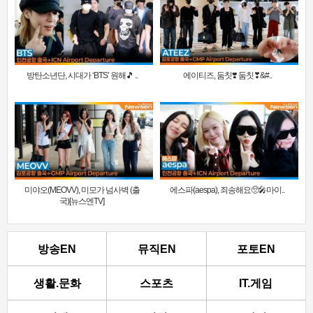
방탄소년단, 시대가 ‘BTS’ 원해🎵 ..
에이티즈, 둠칫❣️ 둠칫❣&#..
미야오(MEOVV), 미모가 넘사벽 (출
에스파(aespa), 죄송해요🥺🎤마이..
국)[뉴스엔TV]
방송EN
뮤직EN
포토EN
생활.문화
스포츠
IT.게임