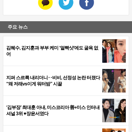
주요 뉴스
김혜수, 김지훈과 부부 케미 ‘얼빡샷’에도 굴욕 없
어
지퍼 스르륵 내리더니‥비비, 선정성 논란 터졌다
“왜 저래vs이게 워터밤” 시끌
‘김부장’ 최대훈 아내, 미스코리아 善+미스 인터내
셔널 3위 ♥장윤서였다