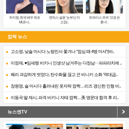
하지원, 한국 배우 최초
엔믹스 설윤 ‘눈부신 미
트와이스 쯔위 ‘갓경 쓴
MLB 시..
소’[포..
훈녀’..
깜짝 뉴스
고소영, 낮술 마시다 노량진서 쫓겨나 “점심 때 4병 마셔”(바..
이정재, ♥임세령 비키니 인생샷 남겨주는 다정남‥파파라치에 ..
혜리 과감하게 벗었다, 탄수화물 끊고 끈 비니키 소화 ‘역대급..
장원영, 술 마시다 흘러내린 옷자락 깜짝…리즈 갱신한 인형 비..
이동국 딸 재시, 파격 비키니 자태 깜짝…美 명문대 합격 후 리..
뉴스엔TV