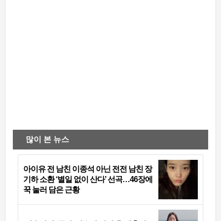
많이 본 뉴스
아이유 전 남친 이종석 아닌 전전 남친 장
기하 소환 ‘별일 없이 산다’ 선곡…46장에
꾹 눌러 담은 근황