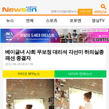
전체기사
|
많이본뉴스
|
사진구매
뉴스
연예
스포츠
포토엔
영상TV
베이글녀 사희 무보정 대리석 각선미 하의실종
패션 종결자
2012-08-18 08:47:26
카카오 MY뉴스
네이버 연예뉴스