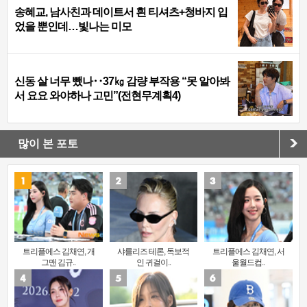
송혜교, 남사친과 데이트서 흰 티셔츠+청바지 입
었을 뿐인데…빛나는 미모
신동 살 너무 뺐나‥37㎏ 감량 부작용 “못 알아봐
서 요요 와야하나 고민”(전현무계획4)
많이 본 포토
트리플에스 김채연, 개
샤를리즈 테론, 독보적
트리플에스 김채연, 서
그맨 김규..
인 귀걸이..
울월드컵..