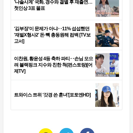
‘나솔사계’ 국화, 경수와 결별 후 재출연…
첫인상 3표 몰표
‘김부장’이 문제가 아냐‥11% 섭섭했던
‘재벌X형사2’ 돈·빽 총동원해 컴백 [TV보
고서]
이찬원, 황윤성 4등 축하 파티‥손님 모으
려 블랙핑크 지수와 친한 척(편스토랑)[어
제TV]
트와이스 쯔위 ‘갓경 쓴 훈녀’[포토엔HD]