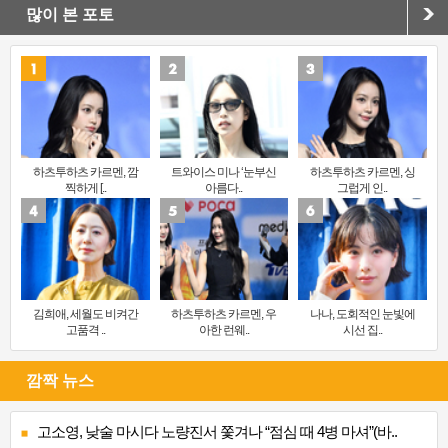
많이 본 포토
하츠투하츠 카르멘, 깜
트와이스 미나 ‘눈부신
하츠투하츠 카르멘, 싱
찍하게 [..
아름다..
그럽게 인..
김희애, 세월도 비켜간
하츠투하츠 카르멘, 우
나나, 도회적인 눈빛에
고품격 ..
아한 런웨..
시선 집..
깜짝 뉴스
고소영, 낮술 마시다 노량진서 쫓겨나 “점심 때 4병 마셔”(바..