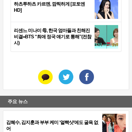
하츠투하츠 카르멘, 깜찍하게 [포토엔
HD]
리센느 미나미 母, 한국 엄마들과 친해진
비결=BTS “최애 정국 얘기로 통해”(전참
시)
주요 뉴스
김혜수, 김지훈과 부부 케미 ‘얼빡샷’에도 굴욕 없
어