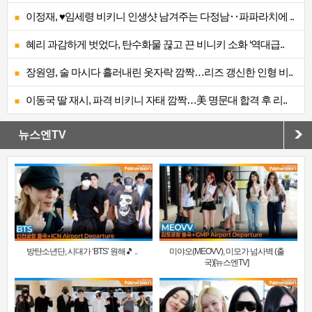
이정재, ♥임세령 비키니 인생샷 남겨주는 다정남‥파파라치에 ..
혜리 과감하게 벗었다, 탄수화물 끊고 끈 비니키 소화 ‘역대급..
장원영, 술 마시다 흘러내린 옷자락 깜짝…리즈 갱신한 인형 비..
이동국 딸 재시, 파격 비키니 자태 깜짝…美 명문대 합격 후 리..
뉴스엔TV
방탄소년단, 시대가 ‘BTS’ 원해🎵 ..
미야오(MEOVV), 미모가 넘사벽 (출
국)[뉴스엔TV]