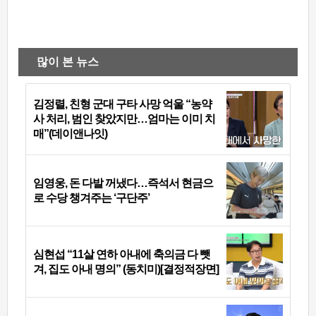
많이 본 뉴스
김정렬, 친형 군대 구타 사망 억울 “농약
사 처리, 범인 찾았지만…엄마는 이미 치
매”(데이앤나잇)
임영웅, 돈 다발 꺼냈다…즉석서 현금으
로 수당 챙겨주는 ‘구단주’
심현섭 “11살 연하 아내에 축의금 다 뺏
겨, 집도 아내 명의” (동치미)[결정적장면]