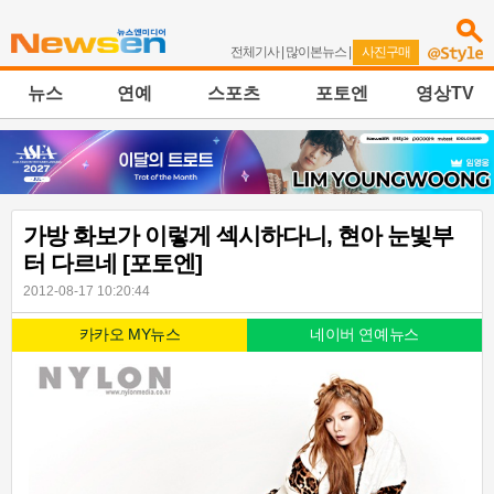
전체기사
|
많이본뉴스
|
사진구매
뉴스
연예
스포츠
포토엔
영상TV
가방 화보가 이렇게 섹시하다니, 현아 눈빛부
터 다르네 [포토엔]
2012-08-17 10:20:44
카카오 MY뉴스
네이버 연예뉴스