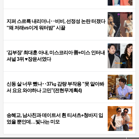
지퍼 스르륵 내리더니‥비비, 선정성 논란 터졌다
“왜 저래vs이게 워터밤” 시끌
‘김부장’ 최대훈 아내, 미스코리아 善+미스 인터내
셔널 3위 ♥장윤서였다
신동 살 너무 뺐나‥37㎏ 감량 부작용 “못 알아봐
서 요요 와야하나 고민”(전현무계획4)
송혜교, 남사친과 데이트서 흰 티셔츠+청바지 입
었을 뿐인데…빛나는 미모