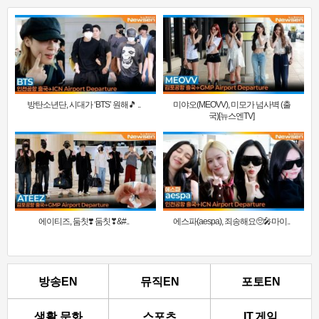
방탄소년단, 시대가 ‘BTS’ 원해🎵 ..
미야오(MEOVV), 미모가 넘사벽 (출
국)[뉴스엔TV]
에이티즈, 둠칫❣️ 둠칫❣&#..
에스파(aespa), 죄송해요🥺🎤마이..
방송EN
뮤직EN
포토EN
생활.문화
스포츠
IT.게임