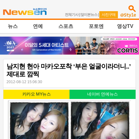
전체기사
|
많이본뉴스
|
사진구매
뉴스
연예
스포츠
포토엔
영상TV
남지현 현아 마카오포착 ‘부은 얼굴이라더니..’
제대로 깜찍
2012-08-12 15:06:30
카카오 MY뉴스
네이버 연예뉴스