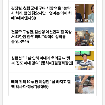
김정렬, 친형 군대 구타 사망 억울 “농약
사 처리, 범인 찾았지만…엄마는 이미 치
매”(데이앤나잇)
건물주 구성환, 김신영 이선민과 집 옥상
서 41만원 한우 파티 “화력이 성화봉
송”(나혼산)
심현섭 “11살 연하 아내에 축의금 다 뺏
겨, 집도 아내 명의” (동치미)[결정적장면]
배역 위해 10㎏ 뺀 이성민 “살 빠지고 혈
액 검사 다 정상”(풍향중)