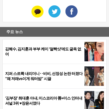
주요 뉴스
김혜수, 김지훈과 부부 케미 ‘얼빡샷’에도 굴욕 없
어
지퍼 스르륵 내리더니‥비비, 선정성 논란 터졌다
“왜 저래vs이게 워터밤” 시끌
‘김부장’ 최대훈 아내, 미스코리아 善+미스 인터내
셔널 3위 ♥장윤서였다