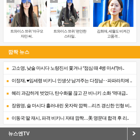
트와이스 쯔위 ‘야구모
트와이스 쯔위 ‘편안한
김희애, 세월도 비켜간
자만 써..
스타일..
고품격 ..
깜짝 뉴스
고소영, 낮술 마시다 노량진서 쫓겨나 “점심 때 4병 마셔”(바..
이정재, ♥임세령 비키니 인생샷 남겨주는 다정남‥파파라치에 ..
혜리 과감하게 벗었다, 탄수화물 끊고 끈 비니키 소화 ‘역대급..
장원영, 술 마시다 흘러내린 옷자락 깜짝…리즈 갱신한 인형 비..
이동국 딸 재시, 파격 비키니 자태 깜짝…美 명문대 합격 후 리..
뉴스엔TV