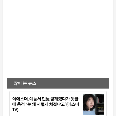
많이 본 뉴스
여에스더, 예능서 민낯 공개했다가 댓글
에 충격 “눈 왜 저렇게 처졌냐고”(에스더
TV)