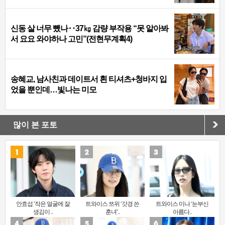
신동 살 너무 뺐나‥37㎏ 감량 부작용 “못 알아봐
서 요요 와야하나 고민”(전현무계획4)
송혜교, 남사친과 데이트서 흰 티셔츠+청바지 입
었을 뿐인데…빛나는 미모
많이 본 포토
안효섭 ‘작은 얼굴에 잘
트와이스 쯔위 ‘갓경 쓴
트와이스 미나 ‘눈부신
생김이 ..
훈녀’..
아름다..