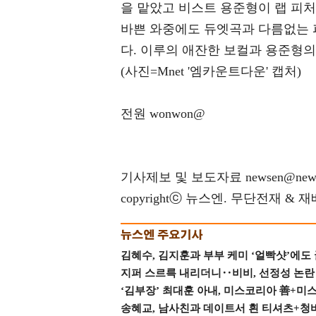
을 맡았고 비스트 용준형이 랩 피
바쁜 와중에도 듀엣곡과 다름없는 
다. 이루의 애잔한 보컬과 용준형의
(사진=Mnet '엠카운트다운' 캡처)
전원 wonwon@
기사제보 및 보도자료 newsen@news
copyrightⓒ 뉴스엔. 무단전재 & 
김혜수, 김지훈과 부부 케미 ‘얼빡샷’에도
지퍼 스르륵 내리더니‥비비, 선정성 논란 터
‘김부장’ 최대훈 아내, 미스코리아 善+미
송혜교, 남사친과 데이트서 흰 티셔츠+청