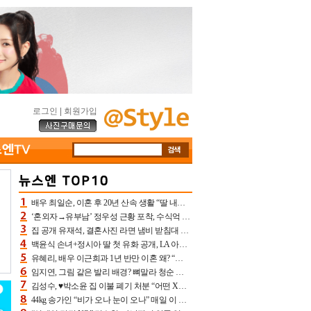
로그인
|
회원가입
배우 최일순, 이혼 후 20년 산속 생활 “딸 내가 버렸다고 원망‥맘 아파”(특종)[어제TV]
‘혼외자→유부남’ 정우성 근황 포착, 수식억 해킹 피해 후배 만났다 “존경하는”
집 공개 유재석, 결혼사진 라면 냄비 받침대 되고 분노‥가족사진도 피해(놀뭐)[어제TV]
백윤식 손녀+정시아 딸 첫 유화 공개, LA 아트쇼→서울국제조각페스타 작가다운 수준급 실력
유혜리, 배우 이근희과 1년 반만 이혼 왜? “식칼 꽂고 의자 던져” 충격 폭로(특종)[어제TV]
임지연, 그림 같은 발리 배경? 뼈말라 청순 비키니 핏에 상대 안 되네
김성수, ♥박소윤 집 이불 폐기 처분 “어떤 X이랑 썼을지 몰라” 질투(신랑수업2)[어제TV]
44kg 송가인 “비가 오나 눈이 오나” 매일 이 운동, 허벅지 근육량 상승+체지방 감소