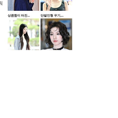
워
상큼함이 터진...
단발인형 우기,...