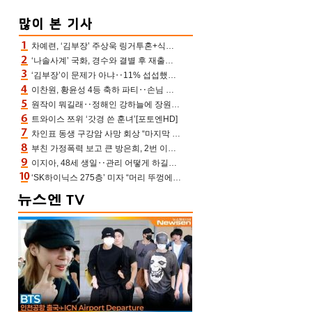
차예련, ‘김부장’ 주상욱 링거투혼+식스팩 비화 “옷 벗는데 아저씨는 안 된다고”(차장금)
‘나솔사계’ 국화, 경수와 결별 후 재출연…첫인상 3표 몰표
‘김부장’이 문제가 아냐‥11% 섭섭했던 ‘재벌X형사2’ 돈·빽 총동원해 컴백 [TV보고서]
이찬원, 황윤성 4등 축하 파티‥손님 모으려 블랙핑크 지수와 친한 척(편스토랑)[어제TV]
원작이 뭐길래‥정해인 강하늘에 장원영까지 참여한 이 영화
트와이스 쯔위 ‘갓경 쓴 훈녀’[포토엔HD]
차인표 동생 구강암 사망 회상 “마지막 순간 동생 손 잡아준 신애라, 두고두고 고마워” (신애라이프)
부친 가정폭력 보고 큰 방은희, 2번 이혼 후 잠수→母 고독사에 자책(특종세상)[어제TV]
이지아, 48세 생일‥관리 어떻게 하길래 놀라운 동안 미모
‘SK하이닉스 275층’ 미자 “머리 뚜껑에서 사, 주식만 안 해도 돈 버는 것”