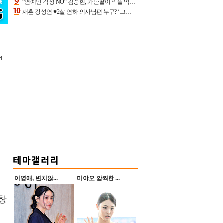
“연예인 걱정 NO” 김승현, 가난팔이 악플 억울할만‥아내+딸과 日 여행
재혼 강성연 ♥2살 연하 의사남편 누구? ‘그알’ 자문의에 훈남 비주얼 초엘리트 스펙 [종합]
4
이영애, 변치않...
미야오 깜찍한 ...
가창