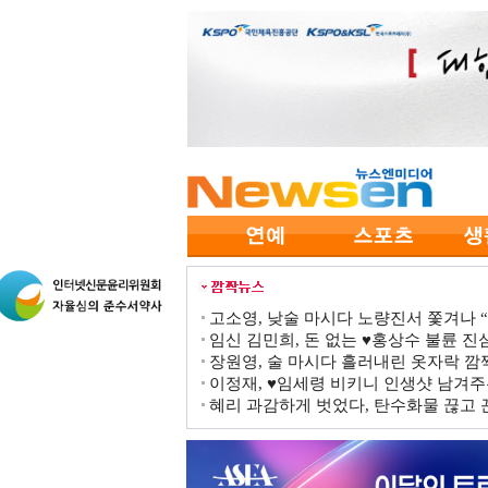
고소영, 낮술 마시다 노량진서 쫓겨나 “점
임신 김민희, 돈 없는 ♥홍상수 불륜 진심
장원영, 술 마시다 흘러내린 옷자락 
이정재, ♥임세령 비키니 인생샷 남겨주
혜리 과감하게 벗었다, 탄수화물 끊고 끈