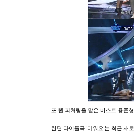
또 랩 피처링을 맡은 비스트 용준형
한편 타이틀곡 '미워요'는 최근 새