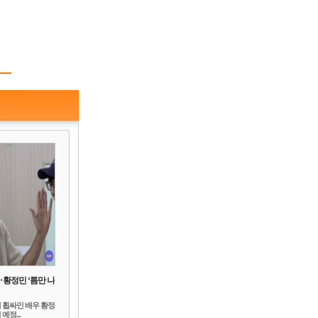
‥황정민 ‘틈만 나
 휩싸인 배우 황정
예정...