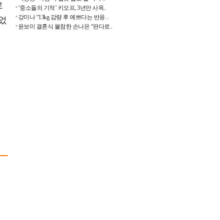
로
‘중소돌의 기적’ 키오프, 3년만 사옥..
강미나 “13kg 감량 후 예쁘다는 반응 ..
었
윤보미 결혼식 불참한 손나은 “판다로..