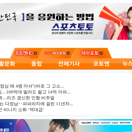
심 때 4병 마셔”(바로 그 고소...
…100억대 빌라도 팔고 14억 아파...
깜짝…리즈 갱신한 인형 비주얼
는 다정남‥파파라치에 걸린 11년차...
 비니키 소화 ‘역대급’