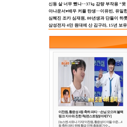
신동 살 너무 뺐나‥37㎏ 감량 부작용 “못
아나운서♥배우 커플 탄생‥이유빈, 유일한 최
심혜진 조카 심재원, 00년생과 단둘이 하룻밤
삼성전자 4만 원대에 산 김구라, 15년 보유
이찬원, 황윤성 4등 축하 파티‥손님 모으려 블랙
핑크 지수와 친한 척(편스토랑)[어제TV]
[뉴스엔 서유나 기자]'이찬원, 황윤성이 아들 수준…4
등 축하 파티 위해 황금 인맥 총동원'가수 ...