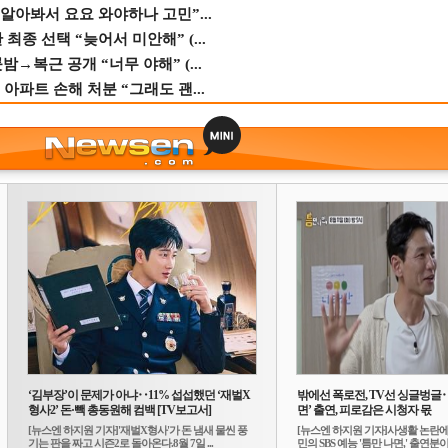
 알아봐서 요요 와야하나 고민”...
종 선택 “늦어서 미안해” (...
→복근 공개 “너무 야해” (...
 아파트 손해 처분 “그래도 괜...
‘김부장’이 문제가 아냐‥11% 섭섭했던 ‘재벌X
밖에선 폭로전, TV선 싱글벙글
형사2’ 돈·빽 총동원해 컴백 [TV보고서]
면’ 출연, 피로감은 시청자 몫
[뉴스엔 하지원 기자]'재벌X형사'가 돈 냄새 물씬 풍
[뉴스엔 하지원 기자]사생활 논란에
기는 판을 짜고 시즌2로 돌아온다.8월 7일 ...
민의 SBS 예능 '틈만 나면,' 출연분이 