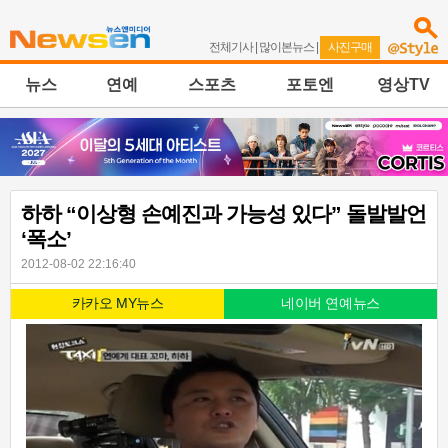
전체기사
|
많이본뉴스
|
사진구매
뉴스
연예
스포츠
포토엔
영상TV
하하 “이상형 손예진과 가능성 있다” 돌발발언
‘폭소’
2012-08-02 22:16:40
카카오 MY뉴스
네이버 연예뉴스