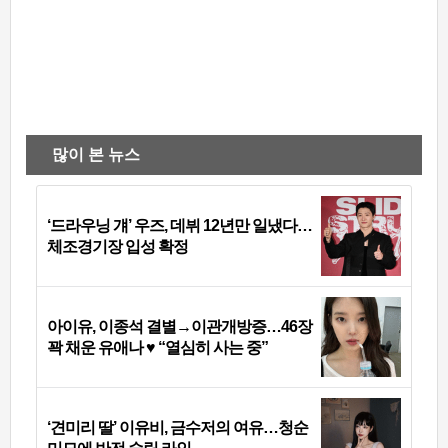
많이 본 뉴스
‘드라우닝 걔’ 우즈, 데뷔 12년만 일냈다…
체조경기장 입성 확정
아이유, 이종석 결별→이관개방증…46장
꽉 채운 유애나 ♥ “열심히 사는 중”
‘견미리 딸’ 이유비, 금수저의 여유…청순