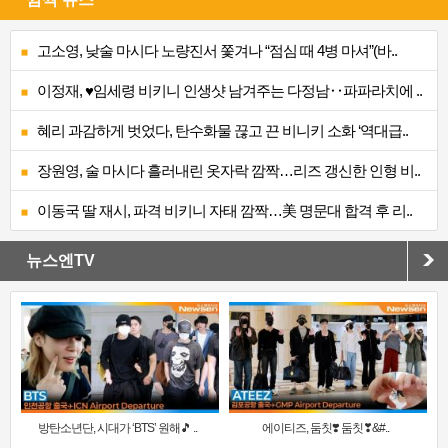
고소영, 낮술 마시다 노량진서 쫓겨나 “점심 때 4병 마셔”(바..
이정재, ♥임세령 비키니 인생샷 남겨주는 다정남‥파파라치에 ..
혜리 과감하게 벗었다, 탄수화물 끊고 끈 비니키 소화 ‘역대급..
장원영, 술 마시다 흘러내린 옷자락 깜짝…리즈 갱신한 인형 비..
이동국 딸 재시, 파격 비키니 자태 깜짝…美 명문대 합격 후 리..
뉴스엔TV
방탄소년단, 시대가 ‘BTS’ 원해🎵 ..
에이티즈, 둠칫❣️ 둠칫❣&#..