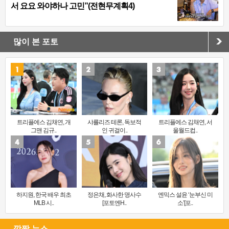
서 요요 와야하나 고민”(전현무계획4)
많이 본 포토
트리플에스 김채연, 개
샤를리즈 테론, 독보적
트리플에스 김채연, 서
그맨 김규..
인 귀걸이..
울월드컵..
하지원, 한국 배우 최초
정은채, 화사한 명사수
엔믹스 설윤 ‘눈부신 미
MLB 시..
[포토엔H..
소’[포..
깜짝 뉴스