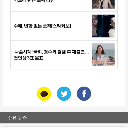
미모에 반전 슬림 라인
수애, 변함 없는 품격[스타화보]
‘나솔사계’ 국화, 경수와 결별 후 재출연…
첫인상 3표 몰표
주요 뉴스