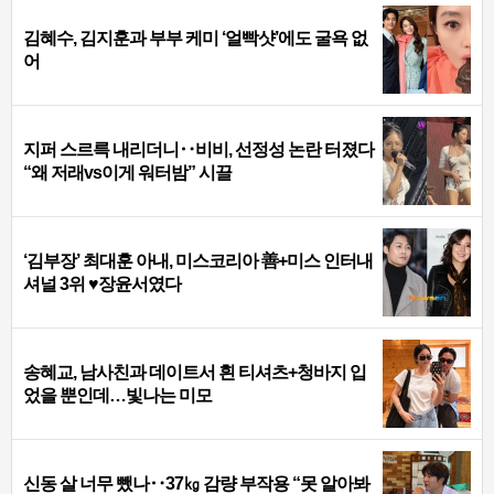
김혜수, 김지훈과 부부 케미 ‘얼빡샷’에도 굴욕 없
어
지퍼 스르륵 내리더니‥비비, 선정성 논란 터졌다
“왜 저래vs이게 워터밤” 시끌
‘김부장’ 최대훈 아내, 미스코리아 善+미스 인터내
셔널 3위 ♥장윤서였다
송혜교, 남사친과 데이트서 흰 티셔츠+청바지 입
었을 뿐인데…빛나는 미모
신동 살 너무 뺐나‥37㎏ 감량 부작용 “못 알아봐