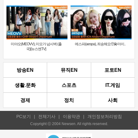
미야오(MEOVV), 미모가 넘사벽 (출
에스파(aespa), 죄송해요🥺🎤마이..
국)[뉴스엔TV]
방송EN
뮤직EN
포토EN
생활.문화
스포츠
IT.게임
경제
정치
사회
PC보기
|
전체기사
|
이용약관
|
개인정보처리방침
Copyright ⓒ 2004 Newsen. All rights reserved.