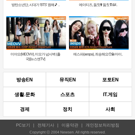
방탄소년단, 시대가 ‘BTS’ 원해🎵 ..
에이티즈, 둠칫❣️ 둠칫❣&#..
미야오(MEOVV), 미모가 넘사벽 (출
에스파(aespa), 죄송해요🥺🎤마이..
국)[뉴스엔TV]
방송EN
뮤직EN
포토EN
생활.문화
스포츠
IT.게임
경제
정치
사회
PC보기
|
전체기사
|
이용약관
|
개인정보처리방침
Copyright ⓒ 2004 Newsen. All rights reserved.