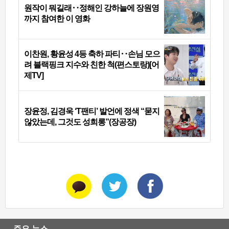
원작이 뭐길래‥정해인 강하늘에 장원영
까지 참여한 이 영화
이찬원, 황윤성 4등 축하 파티‥손님 모으
려 블랙핑크 지수와 친한 척(편스토랑)[어
제TV]
장윤정, 김경욱 ‘T팬티’ 발언에 정색 “묻지
않았는데, 그것도 성희롱”(장공장)
주요 뉴스