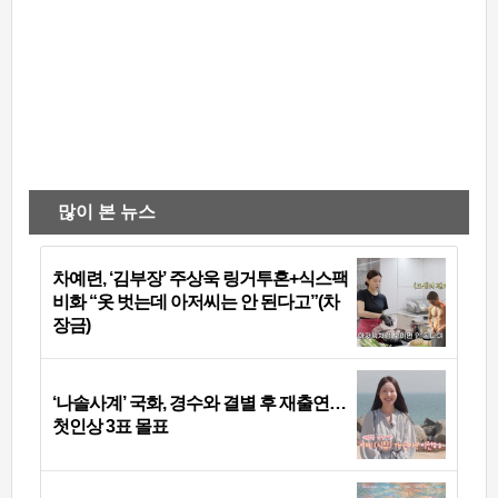
많이 본 뉴스
차예련, ‘김부장’ 주상욱 링거투혼+식스팩
비화 “옷 벗는데 아저씨는 안 된다고”(차
장금)
‘나솔사계’ 국화, 경수와 결별 후 재출연…
첫인상 3표 몰표