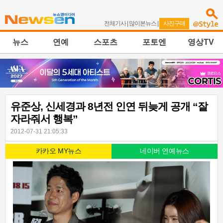
전체기사
|
많이본뉴스
|
사진구매
뉴스
연예
스포츠
포토엔
영상TV
유준상, 신세경과 8년전 인연 뒤늦게 공개 “잘
자라줘서 행복”
2012-07-31 21:05:33
카카오 MY뉴스
네이버 연예뉴스