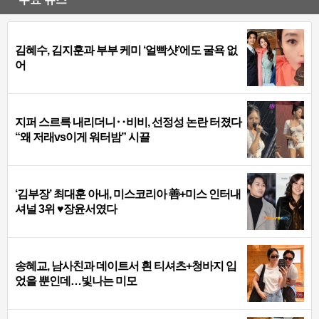
김혜수, 김지훈과 부부 케미 ‘얼빡샷’에도 굴욕 없
어
지퍼 스르륵 내리더니‥비비, 선정성 논란 터졌다
“왜 저래vs이게 워터밤” 시끌
‘김부장’ 최대훈 아내, 미스코리아 善+미스 인터내
셔널 3위 ♥장윤서였다
송혜교, 남사친과 데이트서 흰 티셔츠+청바지 입
었을 뿐인데…빛나는 미모