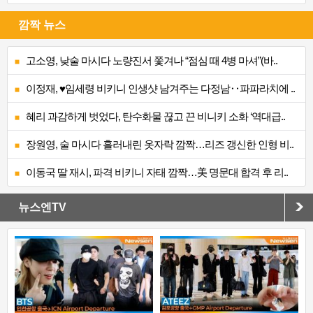
깜짝 뉴스
고소영, 낮술 마시다 노량진서 쫓겨나 “점심 때 4병 마셔”(바..
이정재, ♥임세령 비키니 인생샷 남겨주는 다정남‥파파라치에 ..
혜리 과감하게 벗었다, 탄수화물 끊고 끈 비니키 소화 ‘역대급..
장원영, 술 마시다 흘러내린 옷자락 깜짝…리즈 갱신한 인형 비..
이동국 딸 재시, 파격 비키니 자태 깜짝…美 명문대 합격 후 리..
뉴스엔TV