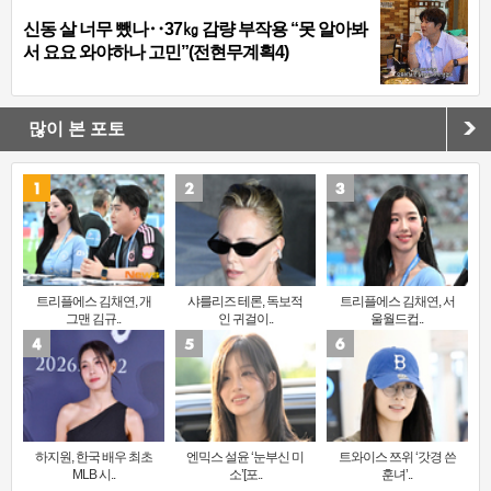
신동 살 너무 뺐나‥37㎏ 감량 부작용 “못 알아봐
서 요요 와야하나 고민”(전현무계획4)
많이 본 포토
트리플에스 김채연, 개
샤를리즈 테론, 독보적
트리플에스 김채연, 서
그맨 김규..
인 귀걸이..
울월드컵..
하지원, 한국 배우 최초
엔믹스 설윤 ‘눈부신 미
트와이스 쯔위 ‘갓경 쓴
MLB 시..
소’[포..
훈녀’..