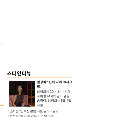
엄정화 “신체 나이 30대, 3
년..
엄정화가 30대 초반 신체
나이를 유지하는 비결을
밝혔다. 엄정화는 8월 4일
서울 ..
소지섭 “김부장 본명 나도 몰라‥들었..
박성웅 “폭염 속 갑옷 입고 말 타며 ..