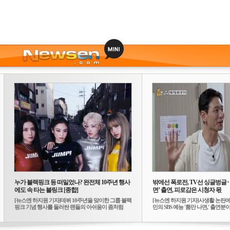
누가 블랙핑크 등 떠밀었나? 완전체 10주년 행사
밖에선 폭로전, TV선 싱글벙글
에도 속 타는 블링크 [종합]
면’ 출연, 피로감은 시청자 몫
[뉴스엔 하지원 기자]데뷔 10주년을 맞이한 그룹 블랙
[뉴스엔 하지원 기자]사생활 논란에
핑크 기념 행사를 둘러싼 팬들의 아쉬움이 좀처럼
민의 SBS 예능 '틈만 나면,' 출연분이 
가...