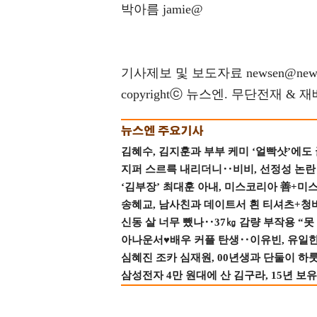
박아름 jamie@
기사제보 및 보도자료 newsen@news
copyrightⓒ 뉴스엔. 무단전재 & 
김혜수, 김지훈과 부부 케미 ‘얼빡샷’에도
지퍼 스르륵 내리더니‥비비, 선정성 논란 터
‘김부장’ 최대훈 아내, 미스코리아 善+미
송혜교, 남사친과 데이트서 흰 티셔츠+청
신동 살 너무 뺐나‥37㎏ 감량 부작용 “못
아나운서♥배우 커플 탄생‥이유빈, 유일한 최
심혜진 조카 심재원, 00년생과 단둘이 하룻밤
삼성전자 4만 원대에 산 김구라, 15년 보유