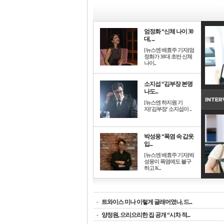
엄정화 “신체 나이 30
대, ...
[뉴스엔 배효주 기자]엄
정화가 30대 초반 신체
나이..
소지섭 “김부장 본명
나도...
[뉴스엔 하지원 기
자]'김부장' 소지섭이 ..
박성웅 “폭염 속 갑옷
입...
[뉴스엔 배효주 기자]박
성웅이 폭염에도 불구
하고 K..
-
트와이스 미나 이렇게 글래머였나, 드...
-
양정원, 으리으리한 집 공개 “시차 적...