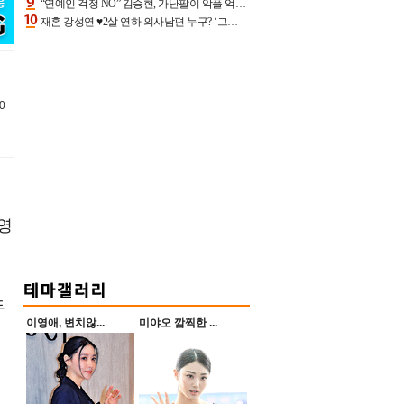
“연예인 걱정 NO” 김승현, 가난팔이 악플 억울할만‥아내+딸과 日 여행
재혼 강성연 ♥2살 연하 의사남편 누구? ‘그알’ 자문의에 훈남 비주얼 초엘리트 스펙 [종합]
0
지영
두
이영애, 변치않...
미야오 깜찍한 ...