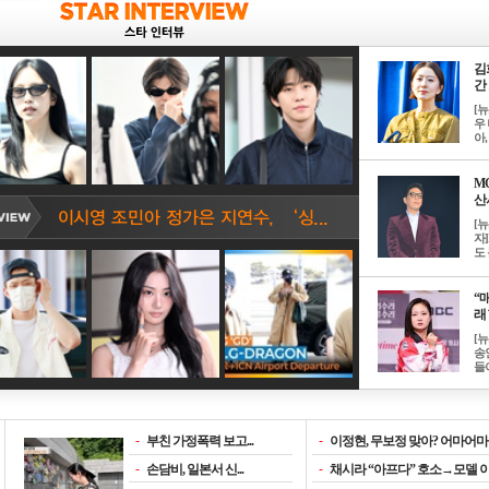
김
간 
[
우 
아, .
M
산서
[
자
도 
“매
래 
[
송
들이
-
부친 가정폭력 보고...
-
이정현, 무보정 맞아? 어마어마한
-
손담비, 일본서 신...
-
채시라 “아프다” 호소→모델 이소