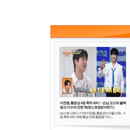
이찬원, 황윤성 4등 축하 파티‥손님 모으려 블랙
핑크 지수와 친한 척(편스토랑)[어제TV]
[뉴스엔 서유나 기자]'이찬원, 황윤성이 아들 수준…4
등 축하 파티 위해 황금 인맥 총동원'가수 ...