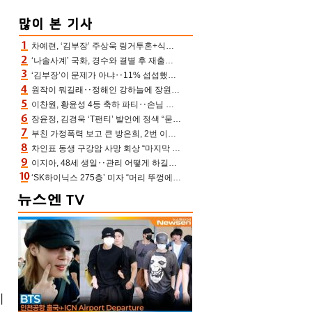
차예련, ‘김부장’ 주상욱 링거투혼+식스팩 비화 “옷 벗는데 아저씨는 안 된다고”(차장금)
‘나솔사계’ 국화, 경수와 결별 후 재출연…첫인상 3표 몰표
‘김부장’이 문제가 아냐‥11% 섭섭했던 ‘재벌X형사2’ 돈·빽 총동원해 컴백 [TV보고서]
원작이 뭐길래‥정해인 강하늘에 장원영까지 참여한 이 영화
이찬원, 황윤성 4등 축하 파티‥손님 모으려 블랙핑크 지수와 친한 척(편스토랑)[어제TV]
장윤정, 김경욱 ‘T팬티’ 발언에 정색 “묻지 않았는데, 그것도 성희롱”(장공장)
부친 가정폭력 보고 큰 방은희, 2번 이혼 후 잠수→母 고독사에 자책(특종세상)[어제TV]
차인표 동생 구강암 사망 회상 “마지막 순간 동생 손 잡아준 신애라, 두고두고 고마워” (신애라이프)
이지아, 48세 생일‥관리 어떻게 하길래 놀라운 동안 미모
‘SK하이닉스 275층’ 미자 “머리 뚜껑에서 사, 주식만 안 해도 돈 버는 것”
미