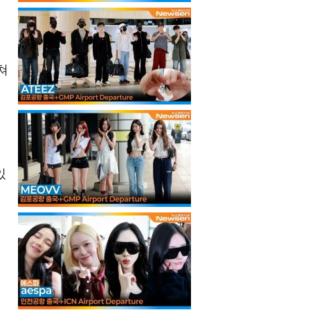
빗
쳐
있