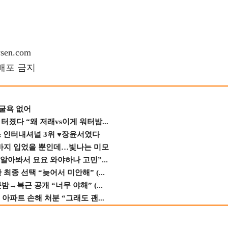
en.com
재배포 금지
 굴욕 없어
졌다 “왜 저래vs이게 워터밤...
스 인터내셔널 3위 ♥장윤서였다
바지 입었을 뿐인데…빛나는 미모
 알아봐서 요요 와야하나 고민”...
종 선택 “늦어서 미안해” (...
→복근 공개 “너무 야해” (...
 아파트 손해 처분 “그래도 괜...