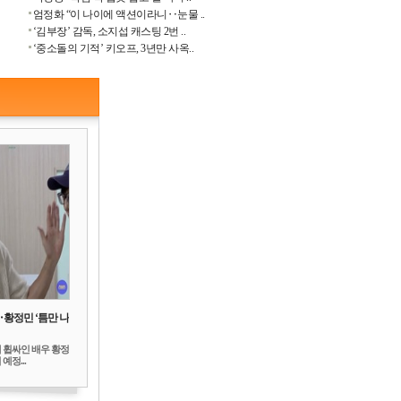
엄정화 “이 나이에 액션이라니‥눈물 ..
‘김부장’ 감독, 소지섭 캐스팅 2번 ..
‘중소돌의 기적’ 키오프, 3년만 사옥..
‥황정민 ‘틈만 나
 휩싸인 배우 황정
예정...