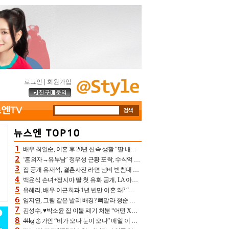
로그인
|
회원가입
배우 최일순, 이혼 후 20년 산속 생활 “딸 내가 버렸다고 원망‥맘 아파”(특종)[어제TV]
‘혼외자→유부남’ 정우성 근황 포착, 수식억 해킹 피해 후배 만났다 “존경하는”
집 공개 유재석, 결혼사진 라면 냄비 받침대 되고 분노‥가족사진도 피해(놀뭐)[어제TV]
백윤식 손녀+정시아 딸 첫 유화 공개, LA 아트쇼→서울국제조각페스타 작가다운 수준급 실력
유혜리, 배우 이근희과 1년 반만 이혼 왜? “식칼 꽂고 의자 던져” 충격 폭로(특종)[어제TV]
임지연, 그림 같은 발리 배경? 뼈말라 청순 비키니 핏에 상대 안 되네
김성수, ♥박소윤 집 이불 폐기 처분 “어떤 X이랑 썼을지 몰라” 질투(신랑수업2)[어제TV]
44kg 송가인 “비가 오나 눈이 오나” 매일 이 운동, 허벅지 근육량 상승+체지방 감소