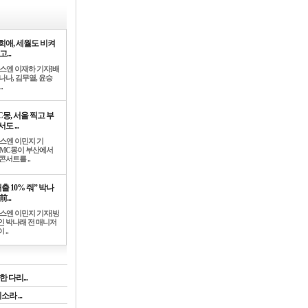
희애, 세월도 비켜
고...
뉴스엔 이재하 기자]배
나나, 김무열, 윤승
.
C몽, 서울 찍고 부
도 ...
뉴스엔 이민지 기
]MC몽이 부산에서
콘서트를 ..
출 10% 줘” 박나
前...
뉴스엔 이민지 기자]방
인 박나래 전 매니저
 ..
 다리...
라 ...