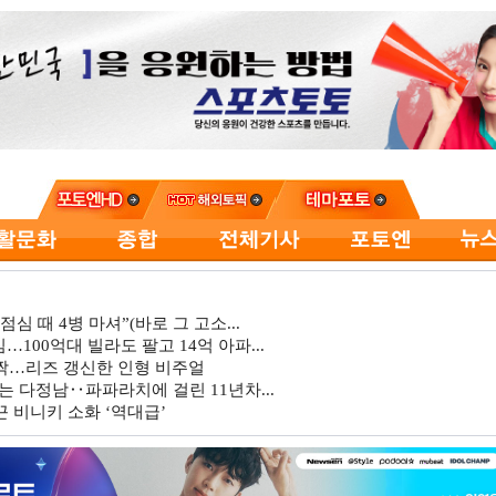
심 때 4병 마셔”(바로 그 고소...
…100억대 빌라도 팔고 14억 아파...
깜짝…리즈 갱신한 인형 비주얼
는 다정남‥파파라치에 걸린 11년차...
 비니키 소화 ‘역대급’