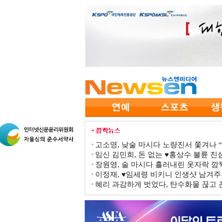
고소영, 낮술 마시다 노량진서 쫓겨나 “점
임신 김민희, 돈 없는 ♥홍상수 불륜 진심
장원영, 술 마시다 흘러내린 옷자락 
이정재, ♥임세령 비키니 인생샷 남겨주
혜리 과감하게 벗었다, 탄수화물 끊고 끈