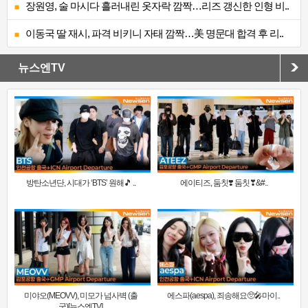
장원영, 술 마시다 흘러내린 옷자락 깜짝…리즈 갱신한 인형 비..
이동국 딸 재시, 파격 비키니 자태 깜짝…美 명문대 합격 후 리..
뉴스엔TV
방탄소년단, 시대가 ‘BTS’ 원해🎵 ..
에이티즈, 둠칫❣️ 둠칫❣&#..
미야오(MEOVV), 미모가 넘사벽 (출
에스파(aespa), 죄송해요🥺🎤마이..
국)[뉴스엔TV]