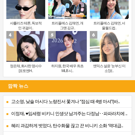
샤를리즈 테론, 독보적
트리플에스 김채연, 개
트리플에스 김채연, 서
인 귀걸이..
그맨 김규..
울월드컵..
정은채, 화사한 명사수
하지원, 한국 배우 최초
엔믹스 설윤 ‘눈부신 미
[포토엔H..
MLB 시..
소’[포..
깜짝 뉴스
고소영, 낮술 마시다 노량진서 쫓겨나 “점심 때 4병 마셔”(바..
이정재, ♥임세령 비키니 인생샷 남겨주는 다정남‥파파라치에 ..
혜리 과감하게 벗었다, 탄수화물 끊고 끈 비니키 소화 ‘역대급..