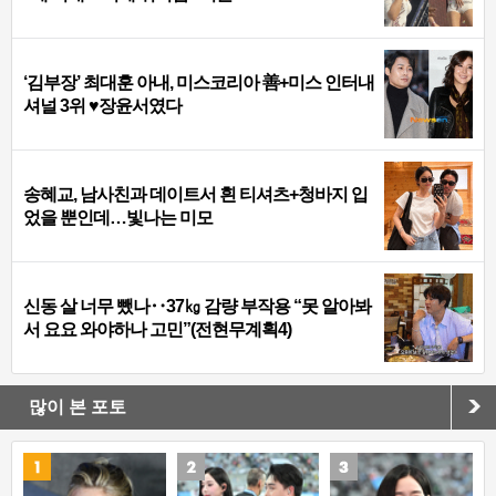
‘김부장’ 최대훈 아내, 미스코리아 善+미스 인터내
셔널 3위 ♥장윤서였다
송혜교, 남사친과 데이트서 흰 티셔츠+청바지 입
었을 뿐인데…빛나는 미모
신동 살 너무 뺐나‥37㎏ 감량 부작용 “못 알아봐
서 요요 와야하나 고민”(전현무계획4)
많이 본 포토