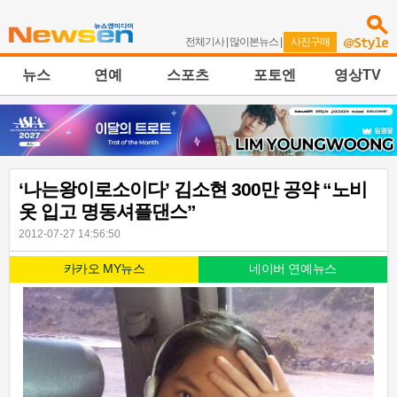
전체기사
|
많이본뉴스
|
사진구매
뉴스
연예
스포츠
포토엔
영상TV
‘나는왕이로소이다’ 김소현 300만 공약 “노비
옷 입고 명동셔플댄스”
2012-07-27 14:56:50
카카오 MY뉴스
네이버 연예뉴스