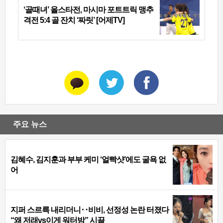
‘골때녀’ 올스타전, 마시마 포트트릭 맹추
격전 5:4 골 잔치 ‘짜릿’ [어제TV]
주요 뉴스
김혜수, 김지훈과 부부 케미 ‘얼빡샷’에도 굴욕 없
어
지퍼 스르륵 내리더니‥비비, 선정성 논란 터졌다
“왜 저래vs이게 워터밤” 시끌