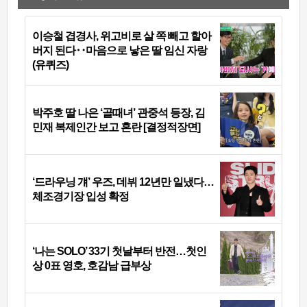
이승철 겹경사, 위고비로 살 쪽 빼고 할아
버지 된다‥마음으로 낳은 딸 임신 자랑
(유퀴즈)
박주호 딸 나은 ‘골때녀’ 관중석 등장, 김
민재 복제인간 보고 혼란 [결정적장면]
‘드라우닝 걔’ 우즈, 데뷔 12년만 일냈다…
체조경기장 입성 확정
‘나는 SOLO’ 33기 첫날부터 반전…첫인
상 0표 영호, 호감남 급부상