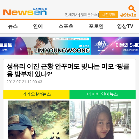
전체기사
|
많이본뉴스
|
사진구매
뉴스
연예
스포츠
포토엔
영상TV
성유리 이진 근황 안꾸며도 빛나는 미모 ‘핑클
용 방부제 있나?’
2012-07-21 12:00:43
카카오 MY뉴스
네이버 연예뉴스