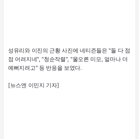
성유리와 이진의 근황 사진에 네티즌들은 "둘 다 점
점 어려지네", "청순작렬", "물오른 미모, 얼마나 더
예뻐지려고" 등 반응을 보였다.
[뉴스엔 이민지 기자]