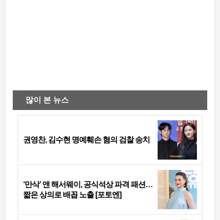
많이 본 뉴스
권영찬, 김수현 명예훼손 혐의 검찰 송치
‘만삭’ 앤 해서웨이, 공식석상 파격 패션…
짧은 상의로 배꼽 노출 [포토엔]