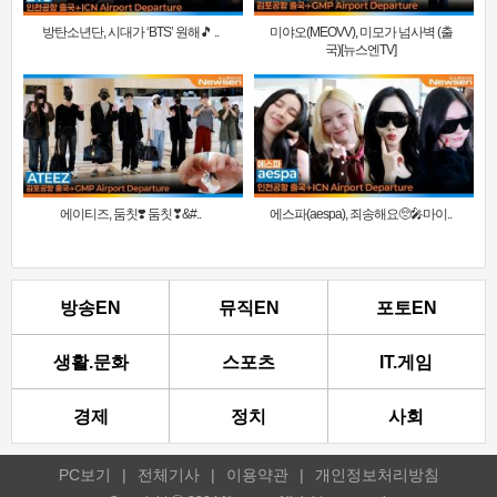
방탄소년단, 시대가 ‘BTS’ 원해🎵 ..
미야오(MEOVV), 미모가 넘사벽 (출
국)[뉴스엔TV]
에이티즈, 둠칫❣️ 둠칫❣&#..
에스파(aespa), 죄송해요🥺🎤마이..
방송EN
뮤직EN
포토EN
생활.문화
스포츠
IT.게임
경제
정치
사회
PC보기
|
전체기사
|
이용약관
|
개인정보처리방침