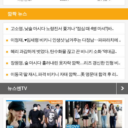
깜짝 뉴스
고소영, 낮술 마시다 노량진서 쫓겨나 “점심 때 4병 마셔”(바..
이정재, ♥임세령 비키니 인생샷 남겨주는 다정남‥파파라치에 ..
혜리 과감하게 벗었다, 탄수화물 끊고 끈 비니키 소화 ‘역대급..
장원영, 술 마시다 흘러내린 옷자락 깜짝…리즈 갱신한 인형 비..
이동국 딸 재시, 파격 비키니 자태 깜짝…美 명문대 합격 후 리..
뉴스엔TV