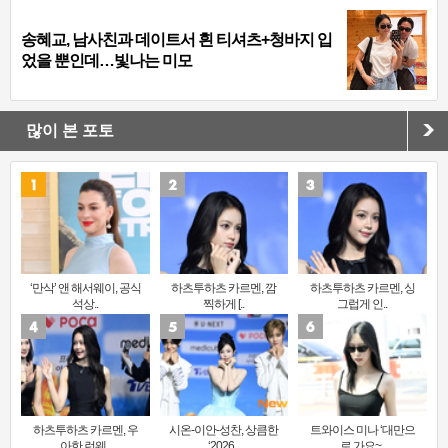
송혜교, 남사친과 데이트서 흰 티셔츠+청바지 입
었을 뿐인데…빛나는 미모
많이 본 포토
‘만삭’ 앤 해서웨이, 공식
하츠투하츠 카르멘, 깜
하츠투하츠 카르멘, 싱
석상..
찍하게 [..
그럽게 인..
하츠투하츠 카르멘, 우
시온-이안-성찬, 상큼한
트와이스 미나 ‘대만으
아한 런웨..
‘2026 ..
로 가요~..