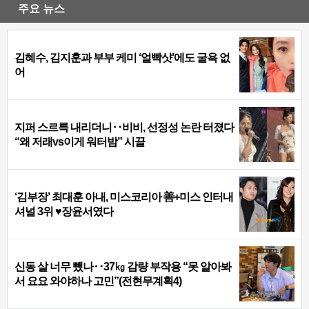
주요 뉴스
김혜수, 김지훈과 부부 케미 ‘얼빡샷’에도 굴욕 없
어
지퍼 스르륵 내리더니‥비비, 선정성 논란 터졌다
“왜 저래vs이게 워터밤” 시끌
‘김부장’ 최대훈 아내, 미스코리아 善+미스 인터내
셔널 3위 ♥장윤서였다
신동 살 너무 뺐나‥37㎏ 감량 부작용 “못 알아봐
서 요요 와야하나 고민”(전현무계획4)