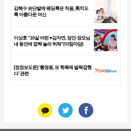
김혜수 숏단발에 웨딩룩은 처음, 美치도
록 아름다운 여신
이상호 “10살 어린 ♥김자연, 장인·장모님
내 동안에 깜짝 놀라 허락”(아침마당)
[정정보도문] ‘황영웅, 또 학폭에 발목잡혔
다’ 관련